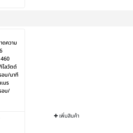
นาดความ
6
 460
ิโลวัตต์
 รอบ/นาที
นเมร
 รอบ/
เพิ่มสินค้า
>