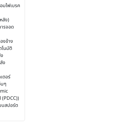
้อมไฟเบรค
หลัง)
การจอด
มองข้าง
ตโนมัติ
ัง
ลัง
เตอร์
่นๆ
amic
l (PDCC))
บบสปอร์ต