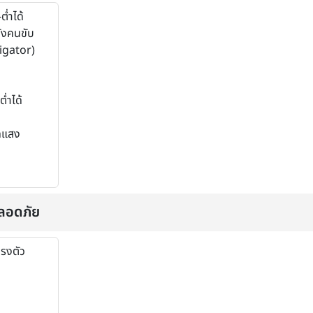
ต่ำได้
ั่งคนขับ
igator)
่ำได้
ดแสง
ลอดภัย
รงตัว