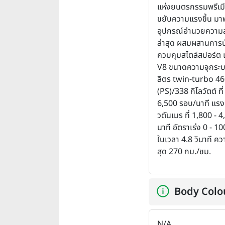
แห่งยนตรกรรมพรีเม
ขยับความแรงขึ้น มา
อุปกรณ์อำนวยความส
ล่าสุด ผสมผสานการบ
ควบคุมสไตล์สปอร์ต เ
V8 ขนาดความจุกระบ
ลิตร twin-turbo 46
(PS)/338 กิโลวัตต์ ที
6,500 รอบ/นาที แรงย
วตันเมร ที่ 1,800 - 
นาที อัตราเร่ง 0 - 1
ในเวลา 4.8 วินาที ควา
สุด 270 กม./ชม.
Body Colo
N/A