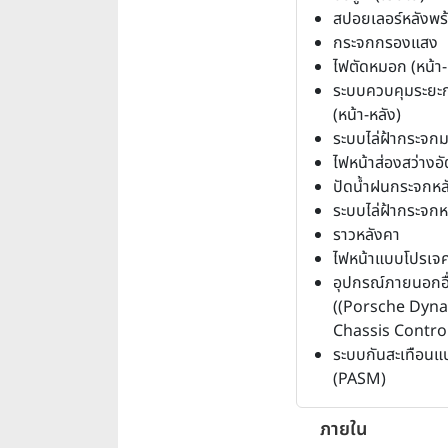
สปอยเลอร์หลังพร
กระจกกรองแสง
ไฟตัดหมอก (หน้า-
ระบบควบคุมระยะ
(หน้า-หลัง)
ระบบไล่ฝ้ากระจก
ไฟหน้าส่องสว่างอั
ปัดน้ำฝนกระจกหล
ระบบไล่ฝ้ากระจกห
ราวหลังคา
ไฟหน้าแบบโปรเจค
อุปกรณ์ภายนอกอื
((Porsche Dyn
Chassis Contro
ระบบกันสะเทือนแ
(PASM)
ภายใน