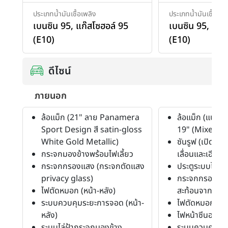
ประเภทน้ำมันเชื้อเพลิง
ประเภทน้ำมันเชื้อเพล
เบนซิน 95
,
แก๊สโซฮอล์ 95
เบนซิน 95
,
แก๊ส
(E10)
(E10)
ดีไซน์
ภายนอก
ล้อแม็ก (21" ลาย Panamera
ล้อแม็ก (แบบ 
Sport Design สี satin-gloss
19" (Mixed Ty
White Gold Metallic)
ซันรูฟ (เปิดได้) 
กระจกมองข้างพร้อมไฟเลี้ยว
เลื่อนและเอียง)
กระจกกรองแสง (กระจกตัดแสง
ประตูระบบไฟฟ้า
privacy glass)
กระจกกรองแส
ไฟตัดหมอก (หน้า-หลัง)
สะท้อนจากภาย
ระบบควบคุมระยะการจอด (หน้า-
ไฟตัดหมอก (หน้
หลัง)
ไฟหน้าซีนอน (
ระบบไล่ฝ้ากระจกมองข้าง
ระบบควบคุมระย