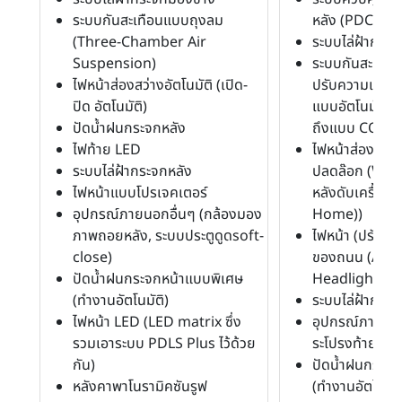
ระบบกันสะเทือนแบบถุงลม
หลัง (PDC))
(Three-Chamber Air
ระบบไล่ฝ้ากระ
Suspension)
ระบบกันสะเทือ
ไฟหน้าส่องสว่างอัตโนมัติ (เปิด-
ปรับความแข็ง-อ
ปิด อัตโนมัติ)
แบบอัตโนมัติ 
ปัดน้ำฝนกระจกหลัง
ถึงแบบ COMF
ไฟท้าย LED
ไฟหน้าส่องสว่างอ
ระบบไล่ฝ้ากระจกหลัง
ปลดล๊อก (Wel
ไฟหน้าแบบโปรเจคเตอร์
หลังดับเครื้อง
อุปกรณ์ภายนอกอื่นๆ (กล้องมอง
Home))
ภาพถอยหลัง, ระบบประตูดูดsoft-
ไฟหน้า (ปรับอั
close)
ของถนน (Adap
ปัดน้ำฝนกระจกหน้าแบบพิเศษ
Headlights))
(ทำงานอัตโนมัติ)
ระบบไล่ฝ้ากระจ
ไฟหน้า LED (LED matrix ซึ่ง
อุปกรณ์ภายนอกอ
รวมเอาระบบ PDLS Plus ไว้ด้วย
ระโปรงท้ายด้วย
กัน)
ปัดน้ำฝนกระจก
หลังคาพาโนรามิคซันรูฟ
(ทำงานอัตโนมัต