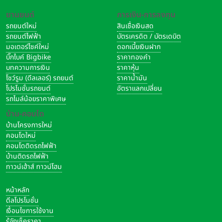
ยานยนต์
การเงิน-การลงทุน
รถยนต์ใหม่
สินเชื่อเงินสด
รถยนต์ไฟฟ้า
บัตรเครดิต / บัตรเดบิต
มอเตอร์ไซค์ใหม่
ดอกเบี้ยเงินฝาก
บิ๊กไบค์ Bigbike
ราคาทองคำ
บทความการเงิน
ราคาหุ้น
โชว์รูม (ดีลเลอร์) รถยนต์
ราคาน้ำมัน
โปรโมชั่นรถยนต์
อัตราแลกเปลี่ยน
รถไมล์น้อยราคาพิเศษ
บ้าน-คอนโด
บ้านโครงการใหม่
คอนโดใหม่
คอนโดติดรถไฟฟ้า
บ้านติดรถไฟฟ้า
ทาวน์เฮ้าส์ ทาวน์โฮม
หน้าหลัก
ดีลโปรโมชั่น
เงื่อนไขการใช้งาน
รู้จักเช็คราคา