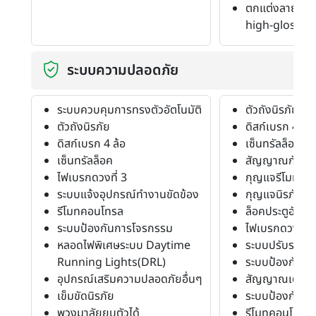
ตกแต่งลายไม้ (
high-gloss)
ระบบความปลอดภัย
ระบบควบคุมการทรงตัวอัตโนมัติ
ตัวถังนิรภัย
ตัวถังนิรภัย
ดิสก์เบรก 4 ล้อ
ดิสก์เบรก 4 ล้อ
เซ็นทรัลล็อค
เซ็นทรัลล็อค
สัญญาณกันขโ
ไฟเบรกดวงที่ 3
กุญแจรีโมท
ระบบแจ้งอุปกรณ์ทำงานขัดข้อง
กุญแจนิรภัย
รีโมทคอนโทรล
ล็อคประตูอัตโนม
ระบบป้องกันการโจรกรรม
ไฟเบรกดวงที่ 3
หลอดไฟพิเศษระบบ Daytime
ระบบปรับระยะส
Running Lights(DRL)
ระบบป้องกันสำ
อุปกรณ์เสริมความปลอดภัยอื่นๆ
สัญญาณเตือน
เข็มขัดนิรภัย
ระบบป้องกันก่อ
พวงมาลัยยุบตัวได้
รีโมทคอนโทรล