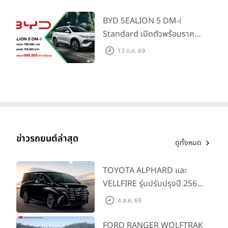
(สิทธิพิเศษสำหรับ 500 คัน
แรก)
BYD SEALION 5 DM-i
Standard เปิดตัวพร้อมราคา
คาดการณ์ 699,900 บาท รุ่น
13 ก.ค. 69
ย่อยล่าสุดที่มีระยะขับขี่รวม
1,180 กม. พร้อมฉลองยอดส่ง
มอบ 1.3 แสนคัน
ข่าวรถยนต์ล่าสุด
ดูทั้งหมด
TOYOTA ALPHARD และ
VELLFIRE รุ่นปรับปรุงปี 2569
พร้อมรุ่นย่อยใหม่ HEV
4 ส.ค. 69
SMART ราคาเริ่มต้น 3.59 ลบ.
FORD RANGER WOLFTRAK