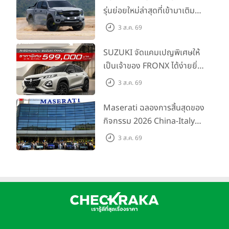
รุ่นย่อยใหม่ล่าสุดที่เข้ามาเติม
เต็มไลน์อัป พร้อมตอบโจทย์ทุก
3 ส.ค. 69
การผจญภัยด้วยสมรรถนะ
พร้อมลุย ด้วยราคาพิเศษเริ่ม
SUZUKI จัดแคมเปญพิเศษให้
ต้นที่ 9.49 แสนบาท
เป็นเจ้าของ FRONX ได้ง่ายยิ่ง
ขึ้นสำหรับรุ่น GL ราคาพิเศษ
3 ส.ค. 69
เริ่มต้น 5.99 แสนบาท จำนวน
200 คัน พร้อมข้อเสนอสุดคุ้ม
Maserati ฉลองการสิ้นสุดของ
กิจกรรม 2026 China-Italy
Grand Tour ณ สำนักงาน
3 ส.ค. 69
ใหญ่ เมืองโมเดนา ประเทศ
อิตาลี