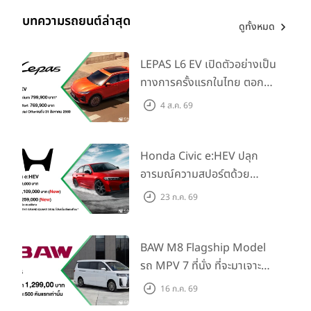
บทความรถยนต์ล่าสุด
ดูทั้งหมด
LEPAS L6 EV เปิดตัวอย่างเป็น
ทางการครั้งแรกในไทย ตอกย้ำ
วิสัยทัศน์ “Drive Your
4 ส.ค. 69
Elegance” มาพร้อม 2 รุ่นย่อย
ในราคาเริ่มต้นที่ 769,000 บาท
Honda Civic e:HEV ปลุก
อารมณ์ความสปอร์ตด้วย
Honda S+ Shift ครั้งแรกใน
23 ก.ค. 69
ไทย! พร้อมเพิ่ม Blind Spot
Information และ Cross
Traffic Monitor เพียงจอง
BAW M8 Flagship Model
ภายใน 31 ก.ค. 2569 รับบัตร
รถ MPV 7 ที่นั่ง ที่จะมาเจาะ
น้ำมันมูลค่า 10,000 บาท
ตลาดครอบครัวและองค์กรยุค
16 ก.ค. 69
ใหม่ เปิดราคาที่ 1.299 ลบ.