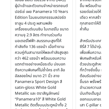
ผู้นำเข้าและตัวแทนจำหน่ายรถยนต์
ขึ้น พร้อมด้ามจับ
ปอร์เช่ เผย Panamera 10 Years
รอยต่อช่วยให้กลมก
Edition โฉมยนตรกรรรมสปอร์ต
เดียว หากสร้างคว
ซาลูน 4 ประตู ผสานพลัง
ทุกสายตาให้ต้องจ
เครื่องยนต์เบนซิน ไบเทอร์โบ ขนาด
ค่ำคืน
ความจุ 2.9 ลิตร ทำงานร่วมกับ
มอเตอร์ไฟฟ้า สมรรถนะสูงที่ให้
สำหรับประเทศไทย บ
กำลังถึง 136 แรงม้า เมื่อทำงาน
ซีรี่ส์ 7 ได้นำรุ่นตั
ควบคู่กันสามารถให้พละกำลังสูงสุด
เพื่อเพิ่มความสะด
กว่า 462 แรงม้า พร้อมมอบความ
พิเศษสำหรับห้อง
แตกต่างอย่างเหนือระดับ บ่งบอก
ด้วยประตูสำหรับผ
ถึงความพิเศษที่ไม่ซ้ำใคร อาทิ ล้อ
ที่กว้างยิ่งขึ้น ทำให
อัลลอยใหม่ ขนาด 21 นิ้ว ลาย
ต้อนรับอย่างสมบูร
Panamera Sport Design สี
ขึ้นรถ พรั่งพร้อม
satin-gloss White Gold
อำนวยความสะดวก
Metallic และ ตราสัญลักษณ์
บันเทิงเต็มรูปแบ
“Panamera10” สี White Gold
ออกแบบลายเส้นขอ
Metallic ติดตั้งบนประตูหน้าทั้ง 2
เสา C-pillar ช่วยเ