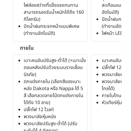
ไฟส่องสว่างที่แข็งแรงทนทาน
สะเทือนแบบถุง
สามารถรองรับน้ำหนักได้ถึง 160
อัตโนมัติ)
กิโลกรัม)
ปัดน้ำฝนกระจก
ปัดน้ำฝนกระจกหน้าแบบพิเศษ
(ทำงานอัตโนมัต
(ทำงานอัตโนมัติ)
ไฟหน้า LED
ภายใน
เบาะคนขับปรับสูง-ต่ำได้ (+เบาะนั่ง
เบาะคนขับปรับสู
ตอนหลังปรับด้วยระบบรางเลื่อน
ปลั๊กไฟ 12 โวลท
นิรภัย)
พวงมาลัยหุ้มหน
ตกแต่งภายใน (เลือกสีของเบาะ
พวงมาลัยปรับสูง
หนัง Dakota หรือ Nappa ได้ 5
ไกลได้)
สี เลือกลวดลายไม้ตกแต่งภายใน
ภายในโทนสีดำ
ได้ถึง 10 ลาย)
หัวเกียร์หุ้มหนัง
ปลั๊กไฟ 12 โวลท์
พวงมาลัยหุ้มหนัง
พวงมาลัยปรับสูง-ต่ำได้ (ปรับ
ระดับได้ 4 ทิศทาง)