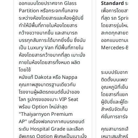
ออกแบบโดยปราศจาก Glass
Standard
รถยนต
Partition หรือกระจกกั้นกลาง
เพื่อการโดยสารที
ระหว่างห้องโดยสารและห้องผู้ขับขี่
ที่สุด รถ Sprinter 
ทำให้มีพื้นที่ภายในห้องโดยสาร
โดยสารรุ่นใหม่ ที่
กว้างขวางมากขึ้น และสามารถ
สะกดทุกสายตา ด้ว
บรรทุกสัมภาระได้มากยิ่งขึ้น ซึ่งนับ
ออกแบบตามแนวค
เป็น Luxury Van ที่มีพื้นที่ภายใน
Mercedes-Benz ใ
ห้องโดยสารกว้างมากที่สุด เบาะนั่ง
ภายในห้องโดยสารทั้งหมด ผลิต
โดยใช้
ระบบปรับอากาศที่ม
หนังแท้ Dakota หรือ Nappa
ติดตั้งบนเพดานห้
คุณภาพสูงมาตรฐานเดียวกับ
อุณหภูมิที่เย็นสบ
โรงงานผู้ผลิตรถยนต์ชั้นนำของ
โดยสารที่แยกส่วนจ
โลก รูปทรงของเบาะ VIP Seat
ผู้ขับขี่และผู้โดยสาร
พร้อม Option ใหม่ล่าสุด
สำหรับจัดเก็บสมา
"Thaiyarnyon Premium
ค์ชั่นการชาร์จอุป
AP" เครื่องฟอกอากาศบนรถยนต์
ระดับ Hospital Grade และเลือก
คุณสามารถเลือกระบ
อัพเกรด Option พิเศษเป็นเบาะนั่ง
เหมาะสมสำหรับรถต