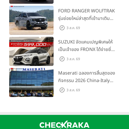
SMART ราคาเริ่มต้น 3.59 ลบ.
FORD RANGER WOLFTRAK
รุ่นย่อยใหม่ล่าสุดที่เข้ามาเติม
เต็มไลน์อัป พร้อมตอบโจทย์ทุก
3 ส.ค. 69
การผจญภัยด้วยสมรรถนะ
พร้อมลุย ด้วยราคาพิเศษเริ่ม
SUZUKI จัดแคมเปญพิเศษให้
ต้นที่ 9.49 แสนบาท
เป็นเจ้าของ FRONX ได้ง่ายยิ่ง
ขึ้นสำหรับรุ่น GL ราคาพิเศษ
3 ส.ค. 69
เริ่มต้น 5.99 แสนบาท จำนวน
200 คัน พร้อมข้อเสนอสุดคุ้ม
Maserati ฉลองการสิ้นสุดของ
กิจกรรม 2026 China-Italy
Grand Tour ณ สำนักงาน
3 ส.ค. 69
ใหญ่ เมืองโมเดนา ประเทศ
อิตาลี