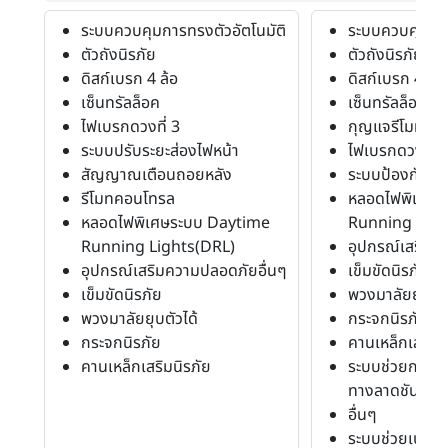
ระบบควบคุมการทรงตัวอัตโนมัติ
ระบบควบคุมการ
ตัวถังนิรภัย
ตัวถังนิรภัย
ดิสก์เบรก 4 ล้อ
ดิสก์เบรก 4 ล้อ
เซ็นทรัลล็อค
เซ็นทรัลล็อค
ไฟเบรกดวงที่ 3
กุญแจรีโมท
ระบบปรับระยะส่องไฟหน้า
ไฟเบรกดวงที่ 3
สัญญาณเตือนถอยหลัง
ระบบป้องกันก
รีโมทคอนโทรล
หลอดไฟพิเศษร
หลอดไฟพิเศษระบบ Daytime
Running Ligh
Running Lights(DRL)
อุปกรณ์เสริมค
อุปกรณ์เสริมความปลอดภัยอื่นๆ
เข็มขัดนิรภัย
เข็มขัดนิรภัย
พวงมาลัยยุบตัว
พวงมาลัยยุบตัวได้
กระจกนิรภัย
กระจกนิรภัย
คานเหล็กเสริมน
คานเหล็กเสริมนิรภัย
ระบบช่วยการอ
ทางลาดชัน
อื่นๆ
ระบบช่วยเบรก