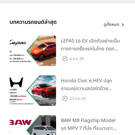
บทความรถยนต์ล่าสุด
ดูทั้งหมด
LEPAS L6 EV เปิดตัวอย่างเป็น
ทางการครั้งแรกในไทย ตอกย้ำ
วิสัยทัศน์ “Drive Your
4 ส.ค. 69
Elegance” มาพร้อม 2 รุ่นย่อย
ในราคาเริ่มต้นที่ 769,000 บาท
Honda Civic e:HEV ปลุก
อารมณ์ความสปอร์ตด้วย
Honda S+ Shift ครั้งแรกใน
23 ก.ค. 69
ไทย! พร้อมเพิ่ม Blind Spot
Information และ Cross
Traffic Monitor เพียงจอง
BAW M8 Flagship Model
ภายใน 31 ก.ค. 2569 รับบัตร
รถ MPV 7 ที่นั่ง ที่จะมาเจาะ