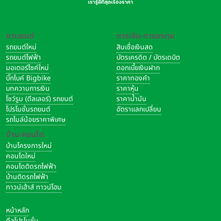
ยานยนต์
การเงิน-การลงทุน
รถยนต์ใหม่
สินเชื่อเงินสด
รถยนต์ไฟฟ้า
บัตรเครดิต / บัตรเดบิต
มอเตอร์ไซค์ใหม่
ดอกเบี้ยเงินฝาก
บิ๊กไบค์ Bigbike
ราคาทองคำ
บทความการเงิน
ราคาหุ้น
โชว์รูม (ดีลเลอร์) รถยนต์
ราคาน้ำมัน
โปรโมชั่นรถยนต์
อัตราแลกเปลี่ยน
รถไมล์น้อยราคาพิเศษ
บ้าน-คอนโด
บ้านโครงการใหม่
คอนโดใหม่
คอนโดติดรถไฟฟ้า
บ้านติดรถไฟฟ้า
ทาวน์เฮ้าส์ ทาวน์โฮม
หน้าหลัก
ดีลโปรโมชั่น