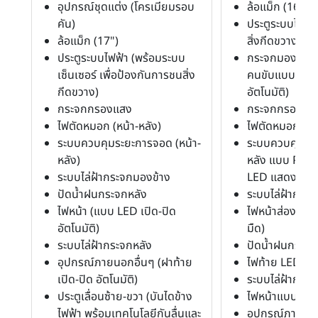
อุปกรณ์ชุดแต่ง (โครเมียมรอบ
ล้อแม็ก (16")
คัน)
ประตูระบบไฟฟ้
ล้อแม็ก (17")
สิ่งกีดขวางอัตโน
ประตูระบบไฟฟ้า (พร้อมระบบ
กระจกมองข้างพร
เซ็นเซอร์ เพื่อป้องกันการชนสิ่ง
คนขับแบบปรับ
กีดขวาง)
อัตโนมัติ)
กระจกกรองแสง
กระจกกรองแส
ไฟตัดหมอก (หน้า-หลัง)
ไฟตัดหมอก (หน้
ระบบควบคุมระยะการจอด (หน้า-
ระบบควบคุมระย
หลัง)
หลัง แบบ Park
ระบบไล่ฝ้ากระจกมองข้าง
LED แสดงระยะ
ปัดน้ำฝนกระจกหลัง
ระบบไล่ฝ้ากระ
ไฟหน้า (แบบ LED เปิด-ปิด
ไฟหน้าส่องสว่างอ
อัตโนมัติ)
มืด)
ระบบไล่ฝ้ากระจกหลัง
ปัดน้ำฝนกระจก
อุปกรณ์ภายนอกอื่นๆ (ฝาท้าย
ไฟท้าย LED
เปิด-ปิด อัตโนมัติ)
ระบบไล่ฝ้ากระจ
ประตูเลื่อนซ้าย-ขวา (บันไดข้าง
ไฟหน้าแบบโปรเ
ไฟฟ้า พร้อมเทคโนโลยีกันลื่นและ
อุปกรณ์ภายนอก