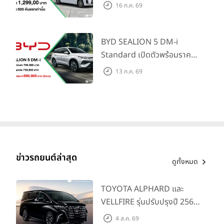
น้ำมันมูลค่า 10,000 บาท
ตลาดครอบครัวและองค์กรยุค
16 ก.ค. 69
ใหม่ เปิดราคาที่ 1.299 ลบ.
(สิทธิพิเศษสำหรับ 500 คัน
แรก)
BYD SEALION 5 DM-i
Standard เปิดตัวพร้อมราคา
คาดการณ์ 699,900 บาท รุ่น
13 ก.ค. 69
ย่อยล่าสุดที่มีระยะขับขี่รวม
1,180 กม. พร้อมฉลองยอดส่ง
มอบ 1.3 แสนคัน
ข่าวรถยนต์ล่าสุด
ดูทั้งหมด
TOYOTA ALPHARD และ
VELLFIRE รุ่นปรับปรุงปี 2569
พร้อมรุ่นย่อยใหม่ HEV
4 ส.ค. 69