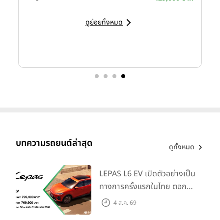
ดูย่อยทั้งหมด
บทความรถยนต์ล่าสุด
ดูทั้งหมด
LEPAS L6 EV เปิดตัวอย่างเป็น
ทางการครั้งแรกในไทย ตอกย้ำ
วิสัยทัศน์ “Drive Your
4 ส.ค. 69
Elegance” มาพร้อม 2 รุ่นย่อย