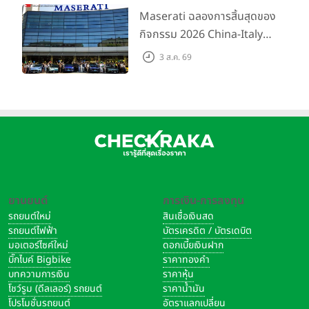
200 คัน พร้อมข้อเสนอสุดคุ้ม
Maserati ฉลองการสิ้นสุดของ
กิจกรรม 2026 China-Italy
Grand Tour ณ สำนักงาน
3 ส.ค. 69
ใหญ่ เมืองโมเดนา ประเทศ
อิตาลี
ยานยนต์
การเงิน-การลงทุน
รถยนต์ใหม่
สินเชื่อเงินสด
รถยนต์ไฟฟ้า
บัตรเครดิต / บัตรเดบิต
มอเตอร์ไซค์ใหม่
ดอกเบี้ยเงินฝาก
บิ๊กไบค์ Bigbike
ราคาทองคำ
บทความการเงิน
ราคาหุ้น
โชว์รูม (ดีลเลอร์) รถยนต์
ราคาน้ำมัน
โปรโมชั่นรถยนต์
อัตราแลกเปลี่ยน