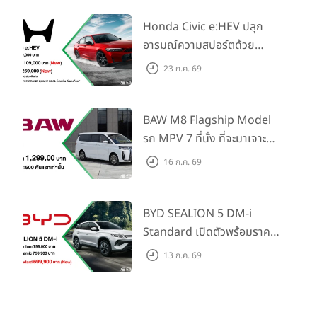
ในราคาเริ่มต้นที่ 769,000 บาท
Honda Civic e:HEV ปลุก
อารมณ์ความสปอร์ตด้วย
Honda S+ Shift ครั้งแรกใน
23 ก.ค. 69
ไทย! พร้อมเพิ่ม Blind Spot
Information และ Cross
Traffic Monitor เพียงจอง
BAW M8 Flagship Model
ภายใน 31 ก.ค. 2569 รับบัตร
รถ MPV 7 ที่นั่ง ที่จะมาเจาะ
น้ำมันมูลค่า 10,000 บาท
ตลาดครอบครัวและองค์กรยุค
16 ก.ค. 69
ใหม่ เปิดราคาที่ 1.299 ลบ.
(สิทธิพิเศษสำหรับ 500 คัน
แรก)
BYD SEALION 5 DM-i
Standard เปิดตัวพร้อมราคา
คาดการณ์ 699,900 บาท รุ่น
13 ก.ค. 69
ย่อยล่าสุดที่มีระยะขับขี่รวม
1,180 กม. พร้อมฉลองยอดส่ง
มอบ 1.3 แสนคัน