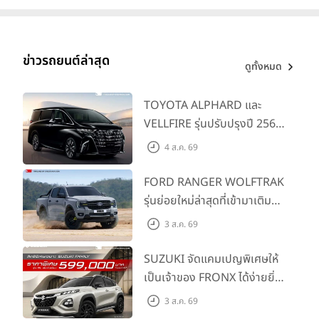
ข่าวรถยนต์ล่าสุด
ดูทั้งหมด
TOYOTA ALPHARD และ
VELLFIRE รุ่นปรับปรุงปี 2569
พร้อมรุ่นย่อยใหม่ HEV
4 ส.ค. 69
SMART ราคาเริ่มต้น 3.59 ลบ.
FORD RANGER WOLFTRAK
รุ่นย่อยใหม่ล่าสุดที่เข้ามาเติม
เต็มไลน์อัป พร้อมตอบโจทย์ทุก
3 ส.ค. 69
การผจญภัยด้วยสมรรถนะ
พร้อมลุย ด้วยราคาพิเศษเริ่ม
SUZUKI จัดแคมเปญพิเศษให้
ต้นที่ 9.49 แสนบาท
เป็นเจ้าของ FRONX ได้ง่ายยิ่ง
ขึ้นสำหรับรุ่น GL ราคาพิเศษ
3 ส.ค. 69
เริ่มต้น 5.99 แสนบาท จำนวน