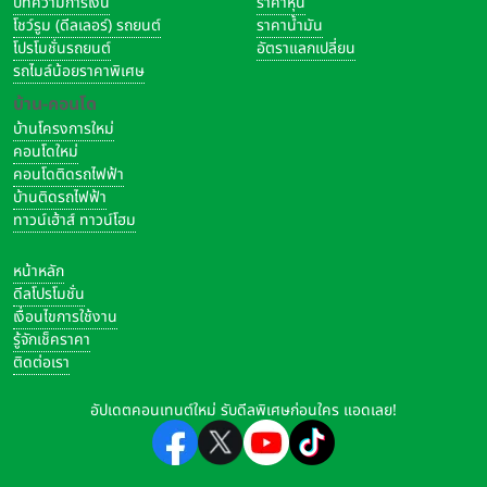
บทความการเงิน
ราคาหุ้น
โชว์รูม (ดีลเลอร์) รถยนต์
ราคาน้ำมัน
โปรโมชั่นรถยนต์
อัตราแลกเปลี่ยน
รถไมล์น้อยราคาพิเศษ
บ้าน-คอนโด
บ้านโครงการใหม่
คอนโดใหม่
คอนโดติดรถไฟฟ้า
บ้านติดรถไฟฟ้า
ทาวน์เฮ้าส์ ทาวน์โฮม
หน้าหลัก
ดีลโปรโมชั่น
เงื่อนไขการใช้งาน
รู้จักเช็คราคา
ติดต่อเรา
อัปเดตคอนเทนต์ใหม่ รับดีลพิเศษก่อนใคร แอดเลย!