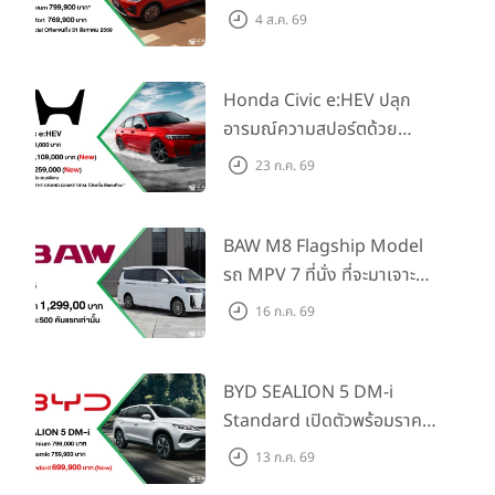
วิสัยทัศน์ “Drive Your
4 ส.ค. 69
Elegance” มาพร้อม 2 รุ่นย่อย
ในราคาเริ่มต้นที่ 769,000 บาท
Honda Civic e:HEV ปลุก
อารมณ์ความสปอร์ตด้วย
Honda S+ Shift ครั้งแรกใน
23 ก.ค. 69
ไทย! พร้อมเพิ่ม Blind Spot
Information และ Cross
Traffic Monitor เพียงจอง
BAW M8 Flagship Model
ภายใน 31 ก.ค. 2569 รับบัตร
รถ MPV 7 ที่นั่ง ที่จะมาเจาะ
น้ำมันมูลค่า 10,000 บาท
ตลาดครอบครัวและองค์กรยุค
16 ก.ค. 69
ใหม่ เปิดราคาที่ 1.299 ลบ.
(สิทธิพิเศษสำหรับ 500 คัน
แรก)
BYD SEALION 5 DM-i
Standard เปิดตัวพร้อมราคา
คาดการณ์ 699,900 บาท รุ่น
13 ก.ค. 69
ย่อยล่าสุดที่มีระยะขับขี่รวม