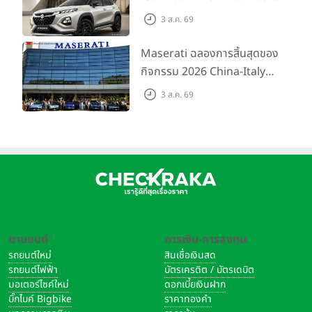
ขึ้นสำหรับรุ่น GL ราคาพิเศษ
3 ส.ค. 69
เริ่มต้น 5.99 แสนบาท จำนวน
200 คัน พร้อมข้อเสนอสุดคุ้ม
Maserati ฉลองการสิ้นสุดของ
กิจกรรม 2026 China-Italy
Grand Tour ณ สำนักงาน
3 ส.ค. 69
ใหญ่ เมืองโมเดนา ประเทศ
อิตาลี
ยานยนต์
การเงิน-การลงทุน
รถยนต์ใหม่
สินเชื่อเงินสด
รถยนต์ไฟฟ้า
บัตรเครดิต / บัตรเดบิต
มอเตอร์ไซค์ใหม่
ดอกเบี้ยเงินฝาก
บิ๊กไบค์ Bigbike
ราคาทองคำ