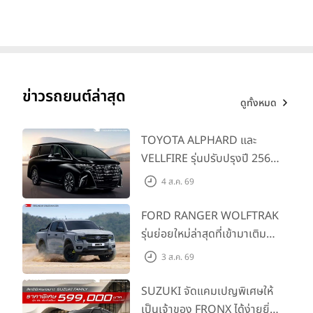
1,180 กม. พร้อมฉลองยอดส่ง
มอบ 1.3 แสนคัน
ข่าวรถยนต์ล่าสุด
ดูทั้งหมด
TOYOTA ALPHARD และ
VELLFIRE รุ่นปรับปรุงปี 2569
พร้อมรุ่นย่อยใหม่ HEV
4 ส.ค. 69
SMART ราคาเริ่มต้น 3.59 ลบ.
FORD RANGER WOLFTRAK
รุ่นย่อยใหม่ล่าสุดที่เข้ามาเติม
เต็มไลน์อัป พร้อมตอบโจทย์ทุก
3 ส.ค. 69
การผจญภัยด้วยสมรรถนะ
พร้อมลุย ด้วยราคาพิเศษเริ่ม
SUZUKI จัดแคมเปญพิเศษให้
ต้นที่ 9.49 แสนบาท
เป็นเจ้าของ FRONX ได้ง่ายยิ่ง