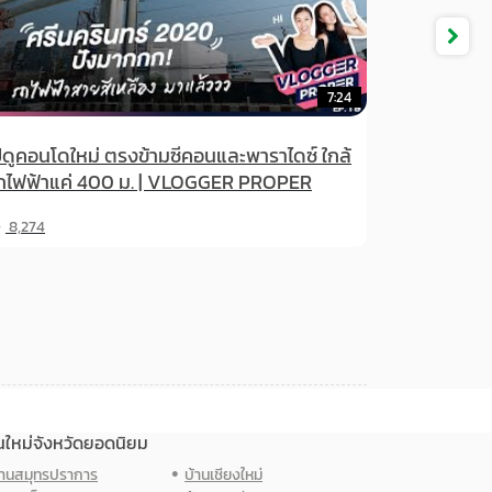
7:24
8:
พาราไดซ์ ใกล้
คอนโด Perfect Match หนีความวุ่นวายได้ ติด
R PROPER
รถไฟฟ้าด้วย | VLOGGER PROPER EP.18 T
LINE Wongsawang
10,028
นใหม่จังหวัดยอดนิยม
้านสมุทรปราการ
บ้านเชียงใหม่