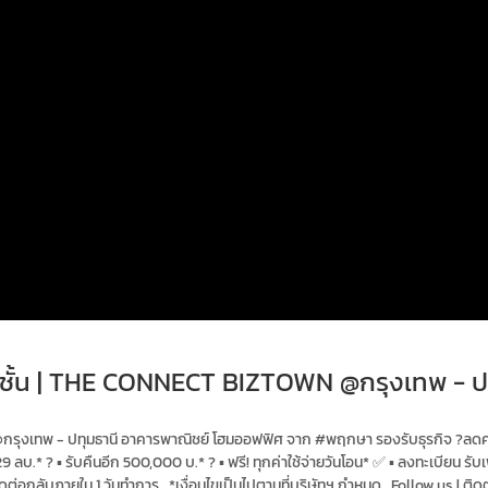
 ชั้น | THE CONNECT BIZTOWN @กรุงเทพ - ป
รุงเทพ - ปทุมธานี อาคารพาณิชย์ โฮมออฟฟิศ จาก #พฤกษา รองรับธุรกิจ ?ลดครึ่งล้
ลบ.* ? ▪ รับคืนอีก 500,000 บ.* ? ▪ ฟรี! ทุกค่าใช้จ่ายวันโอน* ✅ ▪ ลงทะเบียน รับเพ
ิดต่อกลับภายใน 1 วันทำการ . *เงื่อนไขเป็นไปตามที่บริษัทฯ กำหนด . Follow us | ติ