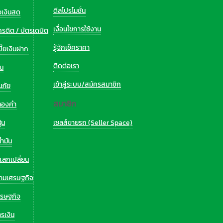
ดีลโปรโมชั่น
่อเงินสด
เงื่อนไขการใช้งาน
ครดิต / บัตรเดบิต
รู้จักเช็คราคา
ี้ยเงินฝาก
ติดต่อเรา
ุน
เข้าสู่ระบบ/สมัครสมาชิก
นภัย
สมาชิก
ทองคำ
้น
เซลส์ขายรถ (Seller Space)
้ำมัน
แลกเปลี่ยน
ามเศรษฐกิจ
ศรษฐกิจ
ารเงิน