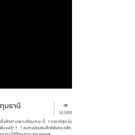
ทุมธานี
14,589
าน? เฉพาะเดือน ก.ย. นี้ . ? ราคาดีสุด ใน
ิ่ม แอร์* ‼ . ? ลงทะเบียนรับสิทธิพิเศษ คลิก
ดตามเรา ได้ที่ช่องทาง Facebook: