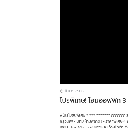
11 ม.ค. 2566
โปรพิเศษ! โฮมออฟฟิศ 3
#โปรโมชั่นพิเศษ ? ??? ??????? ??????? @ก
กรุงเทพ - ปทุม ห้ามพลาด‼ ▪ ราคาพิเศษ 4.29 
เลย! https://bit.ly/43l69KR เจ้าหน้าที่จะต