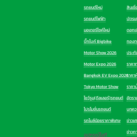
รถยนต์ใหม่
สินเชื
รถยนต์ไฟฟ้า
บัตรเ
มอเตอร์ไซค์ใหม่
ดอกเบ
บิ๊กไบค์ Bigbike
กองท
Motor Show 2026
ประกั
Motor Expo 2026
ราคา
Bangkok EV Expo 2026
ราคาหุ
Tokyo Motor Show
ราคาน
โชว์รูม(ดีลเลอร์)รถยนต์
อัตรา
โปรโมชั่นรถยนต์
บทคว
รถไมล์น้อยราคาพิเศษ
ข่าวเ
ข่าวก
อุปกรณ์ไอที