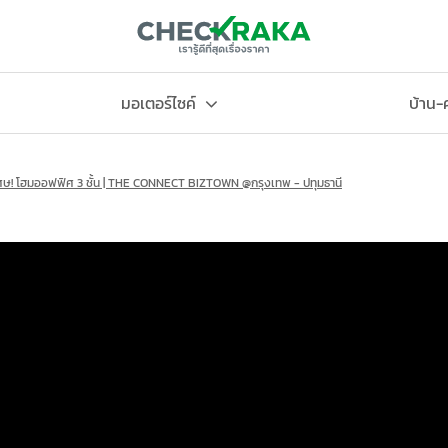
มอเตอร์ไซค์
บ้าน
ศษ! โฮมออฟฟิศ 3 ชั้น | THE CONNECT BIZTOWN @กรุงเทพ - ปทุมธานี