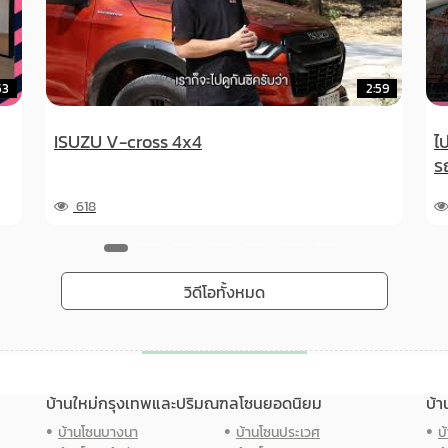
2:59
ไปดูคอนโดใหม่ ตรงข้ามซีคอนและ
รถไฟฟ้าแค่ 400 ม. | VLOGGE
EP.19 HI SEACON STATION
8,274
วิดีโอทั้งหมด
บ้านใหม่กรุงเทพและปริมณฑลโซนยอดนิยม
บ้า
บ้านโซนบางนา
บ้านโซนประเวศ
บ