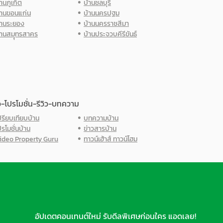
้านภูเก็ต
บ้านชลบุรี
้านขอนแก่น
บ้านนครปฐม
้านระยอง
บ้านนครราชสีมา
้านสมุุทรสาคร
บ้านประจวบคีรีขันธ์
ว-โปรโมชั่น-รีวิว-บทความ
ปรียบเทียบบ้าน
บทความบ้าน
ปรโมชั่นบ้าน
ข่าวสารบ้าน
ideo Property Guru
ทาวน์เฮ้าส์ ทาวน์โฮม
อัปเดตคอนเทนต์ใหม่ รับดีลพิเศษก่อนใคร แอดเลย!