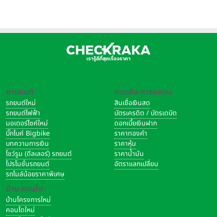
ธนาคารกรุงศรีอยุธยา จำกัด (มหาชน) เปิดตัวผลิตภัณฑ์เงินฝากเพื่อ
ความยั่งยืน (Sustainable Deposit) บัญชีเงินฝากประจำเพื่อใช้
สนับสนุนทางการเงินให้กับโครงการธุรกิจเพื่อสังคมและความยั่งยืน
ยานยนต์
การเงิน-การลงทุน
(Social and Sustainable Finance) และได้รับความไว้วางใจจาก โตโย
รถยนต์ใหม่
สินเชื่อเงินสด
ต้า ลีสซิ่ง (ประเทศไทย) ในฐานะบริษัทแรกในประเทศไทยที่ให้การสนับสนุน
รถยนต์ไฟฟ้า
บัตรเครดิต / บัตรเดบิต
ผลิตภัณฑ์เงินฝากเพื่อความยั่งยืน
มอเตอร์ไซค์ใหม่
ดอกเบี้ยเงินฝาก
บิ๊กไบค์ Bigbike
ราคาทองคำ
ผลิตภัณฑ์เงินฝากเพื่อความยั่งยืน เป็นบัญชีเงินฝากประจำสกุลเงินไทย
บทความการเงิน
ราคาหุ้น
โชว์รูม (ดีลเลอร์) รถยนต์
ราคาน้ำมัน
บาท สำหรับลูกค้าธุรกิจ โดยมียอดขั้นต่ำที่ 50 ล้านบาท และมีการระบุ
โปรโมชั่นรถยนต์
อัตราแลกเปลี่ยน
วัตถุประสงค์ที่ชัดเจน สำหรับสนับสนุนโครงการธุรกิจเพื่อสังคมและความ
รถไมล์น้อยราคาพิเศษ
ยั่งยืน (Social and Sustainable Finance) ของกรุงศรี อาทิ สินเชื่อ
บ้าน-คอนโด
เพื่อสังคม เพื่อใช้ในโครงการสนับสนุนการสร้างโรงเรียน โรงพยาบาล
บ้านโครงการใหม่
หรือสินเชื่อสีเขียว เพื่อใช้ในโครงการที่สนับสนุนด้านพลังงานสะอาด
คอนโดใหม่
เป็นต้น