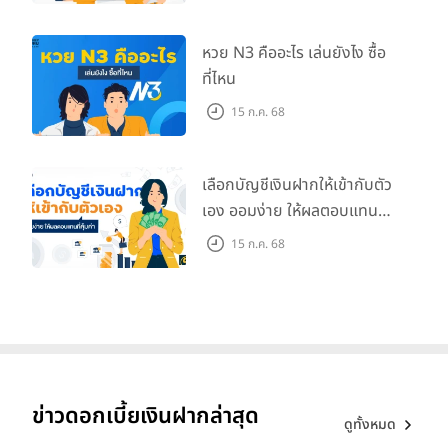
การปล่อยก๊าซเรือนกระจก เป็นต้น
หวย N3 คืออะไร เล่นยังไง ซื้อ
ที่ไหน
15 ก.ค. 68
ชี้เป้า...ธนาคารที่เปิดตัวบริการเงินฝากสีเขียว
1. ธนาคารกรุงศรีอยุธยา
เลือกบัญชีเงินฝากให้เข้ากับตัว
เอง ออมง่าย ให้ผลตอบแทนที่
คุ้มค่า
15 ก.ค. 68
ข่าวดอกเบี้ยเงินฝากล่าสุด
ดูทั้งหมด