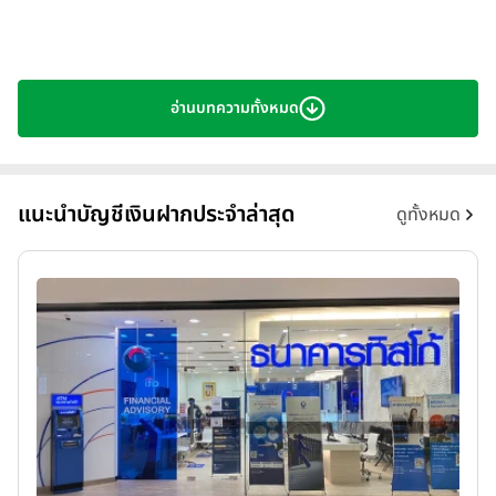
ESG คืออะไร
อ่านบทความทั้งหมด
ESG ย่อมาจาก "Environmental, Social, and Governance"
เป็นเกณฑ์ที่ใช้ในการประเมินความยั่งยืนและผลกระทบทางสังคมของการ
ลงทุนในองค์กรหรือโครงการต่างๆ เพื่อตอบสนองความต้องการของผู้
แนะนำบัญชีเงินฝากประจำล่าสุด
ดูทั้งหมด
ลงทุนที่ต้องการการลงทุนที่ยั่งยืน และมีความรับผิดชอบมากขึ้น โดย
สามารถแบ่งออกเป็น 3 ด้านหลักๆ ดังนี้
1. Environmental (สิ่งแวดล้อม)
หมายถึง การประเมินผลกระทบที่
องค์กรมีต่อสิ่งแวดล้อม ซึ่งรวมถึงการจัดการทรัพยากรธรรมชาติ การลด
การปล่อยก๊าซเรือนกระจก การจัดการของเสีย การใช้พลังงานทดแทน
และการอนุรักษ์ธรรมชาติ