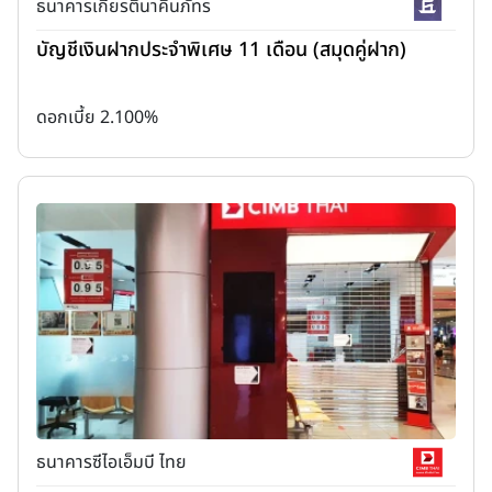
ธนาคารเกียรตินาคินภัทร
เป็นส่งเสริมการพัฒนาที่ยั่งยืน
เพราะเงินฝากสีเขียวจะช่วยสนับสนุน
บัญชีเงินฝากประจำพิเศษ 11 เดือน (สมุดคู่ฝาก)
โครงการ และธุรกิจที่มีการดำเนินงานเป็นมิตรต่อสิ่งแวดล้อม เช่น
การพัฒนาแหล่งพลังงานหมุนเวียน การปรับปรุงประสิทธิภาพการใช้
พลังงาน และการลดการปล่อยก๊าซเรือนกระจก เป็นต้น
ดอกเบี้ย 2.100%
สร้างผลตอบแทนที่ยั่งยืน
เงินฝากสีเขียวมักมีความเสี่ยงต่ำในระยะ
ยาว เนื่องจากมีการดำเนินงานที่มีความรับผิดชอบ และมีการปฏิบัติ
ตามมาตรฐานสิ่งแวดล้อมที่เข้มงวด
ส่งเสริมภาพลักษณ์ที่ดี
การลงทุนในผลิตภัณฑ์ทางการเงินที่เป็นมิตร
ต่อสิ่งแวดล้อมช่วยส่งเสริมสร้างภาพลักษณ์ที่ดีให้กับบุคคลหรือ
องค์กรที่ลงทุน และอาจมีผลดีต่อธุรกิจในแง่ของการตลาด และความ
สัมพันธ์กับลูกค้า
สนับสนุนการเปลี่ยนแปลงทางสังคม
เงินฝากสีเขียวช่วยสนับสนุน
ธนาคารซีไอเอ็มบี ไทย
การเปลี่ยนแปลงทางสังคมในทิศทางที่เป็นมิตรต่อสิ่งแวดล้อม และ