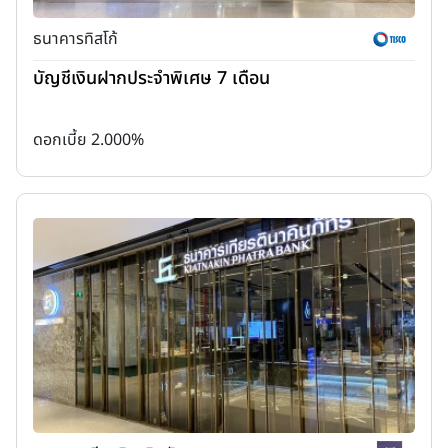
2. Social (สังคม)
หมายถึง การพิจารณาถึงผลกระทบที่องค์กรมีต่อ
สังคม รวมถึงการดูแลพนักงาน การส่งเสริมความเท่าเทียม การปฏิบัติ
ธนาคารทิสโก้
ตามมาตรฐานแรงงาน การส่งเสริมความปลอดภัยและสุขภาพ และการ
บัญชีเงินฝากประจำพิเศษ 7 เดือน
สร้างความสัมพันธ์ที่ดีระหว่างองค์กรและชุมชน
ดอกเบี้ย 2.000%
3. Governance (การกำกับดูแล)
หมายถึง การประเมินการบริหาร
จัดการ และการกำกับดูแลองค์กร เช่น โครงสร้างคณะกรรมการ การ
บริหารความเสี่ยง ความโปร่งใสในการดำเนินงาน การปฏิบัติตามกฎหมาย
และระเบียบข้อบังคับ และการป้องกันการทุจริต
ข้อดี - ข้อเสีย ของเงินฝากสีเขียว
ข้อดีของเงินฝากสีเขียว
วัตถุประสงค์ของเงินฝากสีเขียวก็เพื่อส่งเสริมการลงทุนในกิจกรรมที่เป็น
มิตรต่อสิ่งแวดล้อม ซึ่งมีข้อดี ดังนี้