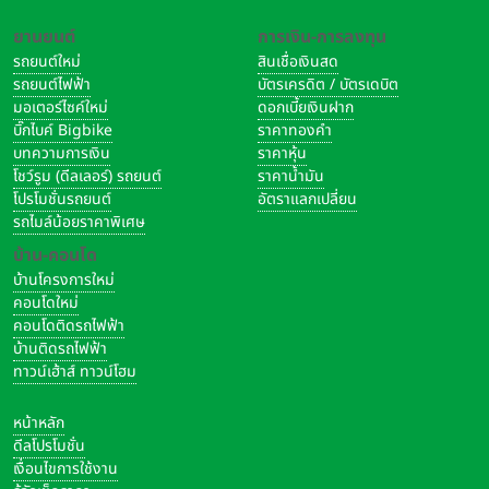
ยานยนต์
การเงิน-การลงทุน
รถยนต์ใหม่
สินเชื่อเงินสด
รถยนต์ไฟฟ้า
บัตรเครดิต / บัตรเดบิต
มอเตอร์ไซค์ใหม่
ดอกเบี้ยเงินฝาก
บิ๊กไบค์ Bigbike
ราคาทองคำ
บทความการเงิน
ราคาหุ้น
โชว์รูม (ดีลเลอร์) รถยนต์
ราคาน้ำมัน
โปรโมชั่นรถยนต์
อัตราแลกเปลี่ยน
รถไมล์น้อยราคาพิเศษ
บ้าน-คอนโด
บ้านโครงการใหม่
คอนโดใหม่
คอนโดติดรถไฟฟ้า
บ้านติดรถไฟฟ้า
ทาวน์เฮ้าส์ ทาวน์โฮม
หน้าหลัก
ดีลโปรโมชั่น
เงื่อนไขการใช้งาน