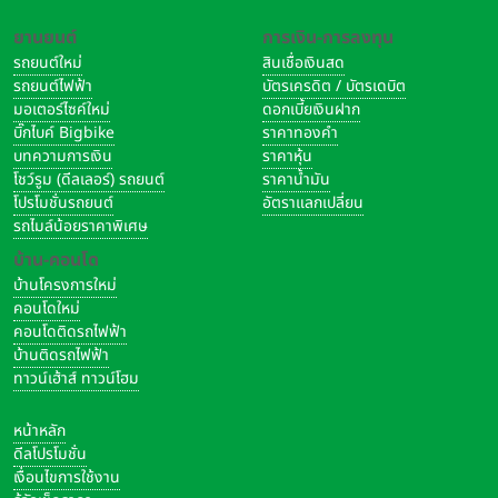
ยานยนต์
การเงิน-การลงทุน
รถยนต์ใหม่
สินเชื่อเงินสด
รถยนต์ไฟฟ้า
บัตรเครดิต / บัตรเดบิต
มอเตอร์ไซค์ใหม่
ดอกเบี้ยเงินฝาก
บิ๊กไบค์ Bigbike
ราคาทองคำ
บทความการเงิน
ราคาหุ้น
โชว์รูม (ดีลเลอร์) รถยนต์
ราคาน้ำมัน
โปรโมชั่นรถยนต์
อัตราแลกเปลี่ยน
รถไมล์น้อยราคาพิเศษ
บ้าน-คอนโด
บ้านโครงการใหม่
คอนโดใหม่
คอนโดติดรถไฟฟ้า
บ้านติดรถไฟฟ้า
ทาวน์เฮ้าส์ ทาวน์โฮม
หน้าหลัก
ดีลโปรโมชั่น
เงื่อนไขการใช้งาน