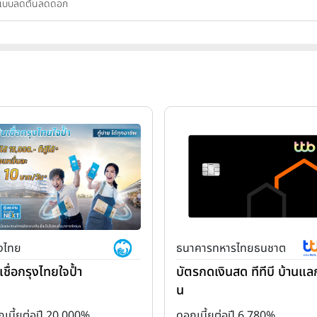
้ยแบบลดต้นลดดอก
ุงไทย
ธนาคารทหารไทยธนชาต
เชื่อกรุงไทยใจป้ำ
บัตรกดเงินสด ทีทีบี บ้านแลก
น
เบี้ยต่อปี 20.000%
ดอกเบี้ยต่อปี 6.780%