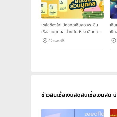
ไขข้อข้องใจ! บัตรกดเงินสด vs. สิน
เงิ
เชื่อส่วนบุคคล ต่างกันยังไง เลือกแบบ
เงิน
ไหนให้ตอบโจทย์?
10 เม.ย. 69
ข่าวสินเชื่อเงินสดสินเชื่อเงินสด