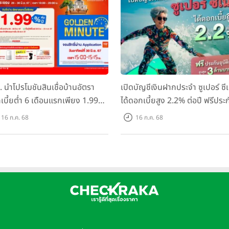
 นำโปรโมชันสินเชื่อบ้านอัตรา
เปิดบัญชีเงินฝากประจำ ซูเปอร์ ซีเ
เบี้ยต่ำ 6 เดือนแรกเพียง 1.99%
ได้ดอกเบี้ยสูง 2.2% ต่อปี ฟรีประ
ปี ร่วมงาน "Thailand Smart
อุบัติเหตุ สูงสุด 3 ล้านบาท*
16 ก.ค. 68
16 ก.ค. 68
y ระยอง ครั้งที่ 7" ระหว่างวันที่
 30 มิ.ย. 2567