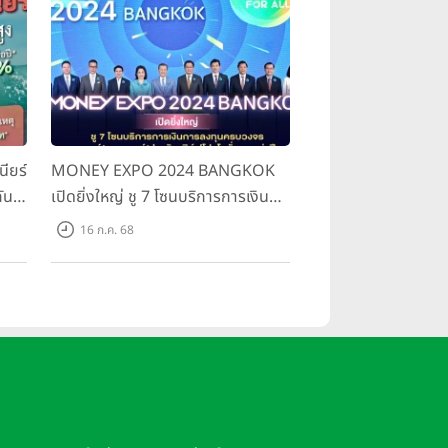
นียร์
MONEY EXPO 2024 BANGKOK
กัน
เปิดยิ่งใหญ่ ชู 7 โซนบริการการเงิน
การลงทุนครบวงจร แบงก์ นอนแบงก์
16 ก.ค. 68
ประกัน เสิร์ฟโปรโมชั่นแรงแห่งปี