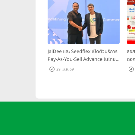
JaiDee และ Seedflex เปิดตัวบริการ
ธอส.
Pay-As-You-Sell Advance ในไทย
ดอก
พร้อมยกระดับการเข้าถึงเงินทุน
ต่อ
29 เม.ย. 69
สำหรับผู้ประกอบการ SME ไทย
Mone
28 -