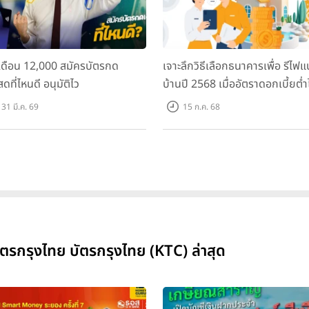
นเดือน 12,000 สมัครบัตรกด
เจาะลึกวิธีเลือกธนาคารเพื่อ รีไฟแ
สดที่ไหนดี อนุมัติไว
บ้านปี 2568 เมื่ออัตราดอกเบี้ยต่ำไ
คำตอบเดียว
31 มี.ค. 69
15 ก.ค. 68
 บัตรกรุงไทย บัตรกรุงไทย (KTC) ล่าสุด