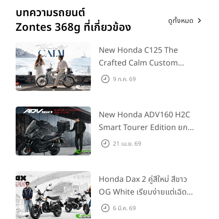
บทความรถยนต์
ดูทั้งหมด
Zontes 368g ที่เกี่ยวข้อง
New Honda C125 The
Crafted Calm Custom
Edition ถ่ายทอดความคลาสสิ
9 ก.ค. 69
กด้วยคู่สีพิเศษ มากับราคา
แนะนำ 99,600 บาท ที่ CUB
House Flagship Store ทั่ว
New Honda ADV160 H2C
ประเทศ
Smart Tourer Edition ยก
ระดับสายแอดเวนเจอร์ด้วย
21 เม.ย. 69
ฟังก์ชันล้ำและKeyless Smart
Top Box ในราคา 115,900
บาท
Honda Dax 2 คู่สีใหม่ สีขาว
OG White เรียบง่ายแต่เฉิด
ฉาย และ สีดำ OG Black ที่ให้ลุ
6 มี.ค. 69
คเข้มเท่ ในสไตล์ NEW DAX