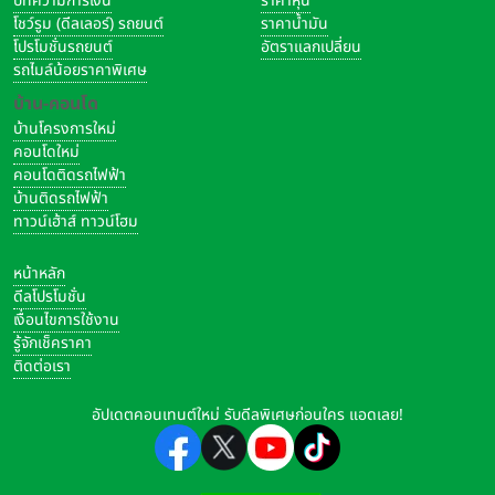
บทความการเงิน
ราคาหุ้น
โชว์รูม (ดีลเลอร์) รถยนต์
ราคาน้ำมัน
โปรโมชั่นรถยนต์
อัตราแลกเปลี่ยน
รถไมล์น้อยราคาพิเศษ
บ้าน-คอนโด
บ้านโครงการใหม่
คอนโดใหม่
คอนโดติดรถไฟฟ้า
บ้านติดรถไฟฟ้า
ทาวน์เฮ้าส์ ทาวน์โฮม
หน้าหลัก
ดีลโปรโมชั่น
เงื่อนไขการใช้งาน
รู้จักเช็คราคา
ติดต่อเรา
อัปเดตคอนเทนต์ใหม่ รับดีลพิเศษก่อนใคร แอดเลย!