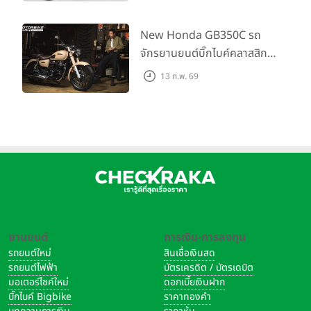
OG! ในราคา 84,900 บาท ที่
CUB House Flagship Store
New Honda GB350C รถ
16 สาขาทั่วประเทศ
จักรยานยนต์บิ๊กไบค์คลาสสิก
สไตล์เรโทรที่มีนิยามใหม่ของ
13 ก.พ. 69
ความเท่เหนือกาลเวลา ในราคา
155,900 บาท
ยานยนต์
การเงิน-การลงทุน
รถยนต์ใหม่
สินเชื่อเงินสด
รถยนต์ไฟฟ้า
บัตรเครดิต / บัตรเดบิต
มอเตอร์ไซค์ใหม่
ดอกเบี้ยเงินฝาก
บิ๊กไบค์ Bigbike
ราคาทองคำ