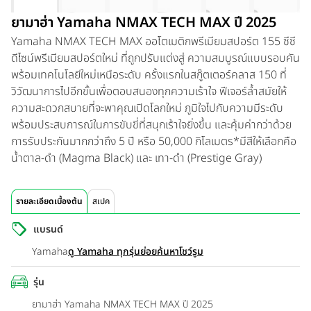
ยามาฮ่า Yamaha NMAX TECH MAX ปี 2025
Yamaha NMAX TECH MAX ออโตเมติกพรีเมียมสปอร์ต 155 ซีซี
ดีไซน์พรีเมียมสปอร์ตใหม่ ที่ถูกปรับแต่งสู่ ความสมบูรณ์แบบรอบคัน
พร้อมเทคโนโลยีใหม่เหนือระดับ ครั้งแรกในสกู๊ตเตอร์คลาส 150 ที่
วิวัฒนาการไปอีกขั้นเพื่อตอบสนองทุกความเร้าใจ ฟีเจอร์ล้ำสมัยให้
ความสะดวกสบายที่จะพาคุณเปิดโลกใหม่ ภูมิใจไปกับความมีระดับ
พร้อมประสบการณ์ในการขับขี่ที่สนุกเร้าใจยิ่งขึ้น และคุ้มค่ากว่าด้วย
การรับประกันมากกว่าถึง 5 ปี หรือ 50,000 กิโลเมตร*มีสีให้เลือกคือ
น้ำตาล-ดำ (Magma Black) และ เทา-ดำ (Prestige Gray)
รายละเอียดเบื้องต้น
สเปค
แบรนด์
Yamaha
ดู Yamaha ทุกรุ่นย่อย
ค้นหาโชว์รูม
รุ่น
ยามาฮ่า Yamaha NMAX TECH MAX ปี 2025