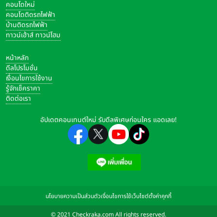
คอนโดใหม่
คอนโดติดรถไฟฟ้า
แท็กที่เกี่ยวข้อง
บ้านติดรถไฟฟ้า
ข่าวรถจักรยานยนต์ฮอนด้า
thaihonda
ทาวน์เฮ้าส์ ทาวน์โฮม
motorsport
HondaAcademy
racetothedream
หน้าหลัก
RoadToMotoGP
hondaracingthailand
ดีลโปรโมชั่น
เงื่อนไขการใช้งาน
รู้จักเช็คราคา
ติดต่อเรา
อัปเดตคอนเทนต์ใหม่ รับดีลพิเศษก่อนใคร แอดเลย!
นโยบายความเป็นส่วนตัว
เงื่อนไขการใช้เว็บไซต์
ตั้งค่าคุกกี้
© 2021 Checkraka.com All rights reserved.