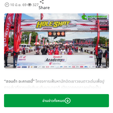
10 มิ.ย. 69
327
Share
“ฮอนด้า อะคาเดมี่”
โครงการเฟ้นหานักบิดเยาวชนดาวเด่นเพื่อปู
ทางสู่เวทีการแข่งขันระดับนานาชาติ เปิดฉากฤดูกาลอย่างเป็น
ทางการ ณ เจ.เอส.ดับบลิว มอเตอร์สปอร์ต จังหวัดนครสวรรค์ เมื่อ
วันที่ 6-7 มิถุนายนที่ผ่านมา
อ่านข่าวทั้งหมด