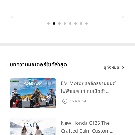
บทความมอเตอร์ไซค์ล่าสุด
ดูทั้งหมด
EM Motor รถจักรยานยนต์
ไฟฟ้าแบรนด์ไทยเปิดตัว
ARENA ที่มาในราคาพิเศษ
16 ก.ค. 69
55,500 บาท สำหรับลูกค้าที่
ออกรถถึง 30 ก.ย. และลูกค้า
555 คันแรกรับฟรี Adapter
New Honda C125 The
Type2 ฟรี
Crafted Calm Custom