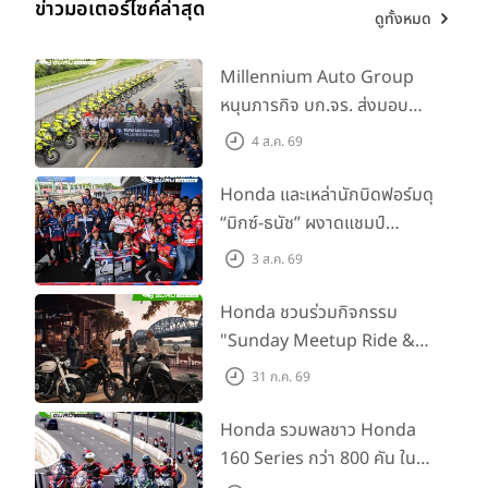
ข่าวมอเตอร์ไซค์ล่าสุด
ดูทั้งหมด
Millennium Auto Group
หนุนภารกิจ บก.จร. ส่งมอบ
BMW R 1300 GS และ F 900
4 ส.ค. 69
GS Adventure รวม 28 คัน
พร้อม ยกระดับทักษะการขับขี่
Honda และเหล่านักบิดฟอร์มดุ
เสริมศักยภาพตำรวจจราจร
“มิกซ์-ธนัช” ผงาดแชมป์
SS600 2 สนามติด “ข้าวกล้อง”
3 ส.ค. 69
คว้าที่ 2 ศึก BRIC Superbike
สนาม 2
Honda ชวนร่วมกิจกรรม
"Sunday Meetup Ride &
Soul" จิบกาแฟ พูดคุย แลก
31 ก.ค. 69
เปลี่ยนเรื่องราว และขับขี่ไปด้วย
กัน 16 ส.ค. นี้
Honda รวมพลชาว Honda
160 Series กว่า 800 คัน ใน
งาน “THE ONE-SIXTI-ER ตัว