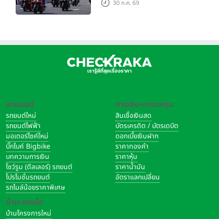
30 ก.ค. 69
จริง 160 RIDE FUN FEST
2026”
ช่วงบ่ายเป็นการแข่งขันในเรซที่ 2 โดย
“เปเปอร์” อนพัทย์ ดวง
เจริญ
หมายเลข 14 แก้เกมเดือดขยับขึ้นมาคว้าแชมป์ได้อย่างดุดัน
ยานยนต์
การเงิน-การลงทุน
ตามมาด้วย
“มาร์วิน” ศรัณวัชร์ จิราวรรณรัตน์
หมายเลข 11 และ
รถยนต์ใหม่
สินเชื่อเงินสด
“เดอะเบสท์” ภาสกร แกล้วกล้า
หมายเลข 13 ที่ผลงานดีไม่แพ้กัน
รถยนต์ไฟฟ้า
บัตรเครดิต / บัตรเดบิต
คว้าอันดับที่ 2 และ 3 ตามลำดับ
มอเตอร์ไซค์ใหม่
ดอกเบี้ยเงินฝาก
บิ๊กไบค์ Bigbike
ราคาทองคำ
บทความการเงิน
ราคาหุ้น
แฟนความเร็วชาวไทยสามารถส่งกำลังใจเชียร์นักบิดฮอนด้าพร้อม
โชว์รูม (ดีลเลอร์) รถยนต์
ราคาน้ำมัน
ติดตามข่าวสารและรายละเอียดเพิ่มเติมได้ที่ เฟซบุ๊ก ฮอนด้า เรซซิ่ง
โปรโมชั่นรถยนต์
อัตราแลกเปลี่ยน
ไทยแลนด์ :
รถไมล์น้อยราคาพิเศษ
https://facebook.com/HondaRacingTeamTH
บ้าน-คอนโด
บ้านโครงการใหม่
มอเตอร์ไซค์ Honda ทุกรุ่น