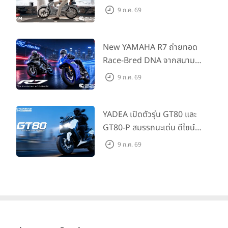
การแข่งขันเรซแรกในช่วงเช้าวันอาทิตย์ที่ 7 มิถุนายน เกมดำเนินไป
Edition ถ่ายทอดความคลาสสิ
9 ก.ค. 69
อย่างเข้มข้นโดย
“มาร์วิน” ศรัณวัชร์ จิราวรรณรัตน์
หมายเลข 11
กด้วยคู่สีพิเศษ มากับราคา
เจ้าของตำแหน่งโพลโพสซิชั่นยังคงฟอร์มร้อนแรงต่อเนื่องคว้า
แนะนำ 99,600 บาท ที่ CUB
แชมป์ในเรซแรกไปครอง ตามมาด้วย
“เดอะเบสท์” ภาสกร แกล้ว
House Flagship Store ทั่ว
New YAMAHA R7 ถ่ายทอด
กล้า
หมายเลข 13 และ
“เปเปอร์” อนพัทย์ ดวงเจริญ
หมายเลข 14
ประเทศ
Race-Bred DNA จากสนาม
ที่คว้าอันดับที่ 2 และ 3 ตามลำดับ
แข่งสู่ซูเปอร์สปอร์ตคลาสกลาง
9 ก.ค. 69
ที่เข้าถึงได้จริง ในราคาเริ่มต้นที่
345,000 บาท
YADEA เปิดตัวรุ่น GT80 และ
GT80-P สมรรถนะเด่น ดีไซน์หรู
ปลอดภัย ราคาเข้าถึงง่าย จด
9 ก.ค. 69
ทะเบียนได้ มี 3 สีให้เลือก ราคา
เริ่มต้นที่ 57,900 บาท