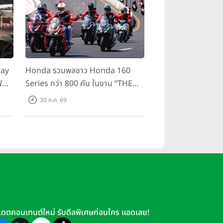
day
Honda รวมพลชาว Honda 160
ฟ
Series กว่า 800 คัน ในงาน “THE
ขี่
ONE-SIXTI-ER ตัวจริง 160 RIDE
30 ก.ค. 69
FUN FEST 2026”
เดตคอนเทนต์ใหม่ รับดีลพิเศษก่อนใคร แอดเลย!