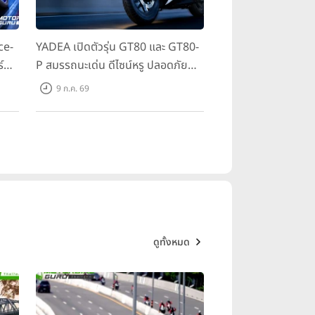
ce-
YADEA เปิดตัวรุ่น GT80 และ GT80-
์
P สมรรถนะเด่น ดีไซน์หรู ปลอดภัย
 ใน
ราคาเข้าถึงง่าย จดทะเบียนได้ มี 3 สี
9 ก.ค. 69
ให้เลือก ราคาเริ่มต้นที่ 57,900 บาท
ดูทั้งหมด
ฮ่า กับตัวละครยอดนิยมภายในเกม
่งมีกำหนดเปิดตัวในฐานะเอเจนต์ใหม่