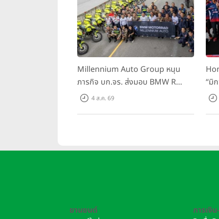
Millennium Auto Group หนุน
Hon
ภารกิจ บก.จร. ส่งมอบ BMW R
“มิ
1300 GS และ F 900 GS Adventure
สนาม
4 ส.ค. 69
รวม 28 คัน พร้อม ยกระดับทักษะการ
BRI
ขับขี่ เสริมศักยภาพตำรวจจราจร
ยานยนต์
การเงิน