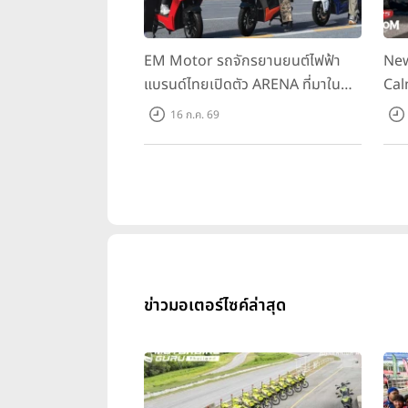
EM Motor รถจักรยานยนต์ไฟฟ้า
New
แบรนด์ไทยเปิดตัว ARENA ที่มาใน
Cal
ราคาพิเศษ 55,500 บาท สำหรับลูกค้า
ควา
16 ก.ค. 69
ที่ออกรถถึง 30 ก.ย. และลูกค้า 555
ราค
คันแรกรับฟรี Adapter Type2 ฟรี
Hou
ข่าวมอเตอร์ไซค์ล่าสุด
ความร่วมมือดังกล่าวเกิดขึ้นจากค
อย่าง
“Billy Kid”
โดยโปรเจกต์นี้จั
ภายในแบนเนอร์แบบจำกัดเวลา