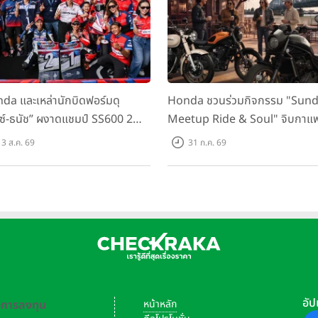
da และเหล่านักบิดฟอร์มดุ
Honda ชวนร่วมกิจกรรม "Sun
กซ์-ธนัช” ผงาดแชมป์ SS600 2
Meetup Ride & Soul" จิบกาแ
ติด “ข้าวกล้อง” คว้าที่ 2 ศึก
พูดคุย แลกเปลี่ยนเรื่องราว และขับ
3 ส.ค. 69
31 ก.ค. 69
C Superbike สนาม 2
ไปด้วยกัน 16 ส.ค. นี้
อัป
-การลงทุน
หน้าหลัก