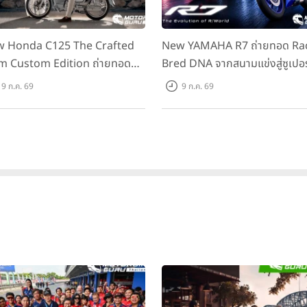
 Honda C125 The Crafted
New YAMAHA R7 ถ่ายทอด Ra
m Custom Edition ถ่ายทอด
Bred DNA จากสนามแข่งสู่ซูเปอร
มคลาสสิกด้วยคู่สีพิเศษ มากับ
สปอร์ตคลาสกลางที่เข้าถึงได้จริง
9 ก.ค. 69
9 ก.ค. 69
าแนะนำ 99,600 บาท ที่ CUB
ราคาเริ่มต้นที่ 345,000 บาท
se Flagship Store ทั่วประเทศ
วามสอดคล้องและความเข้ากันได้อย่างลงตัวระหว่างรถจักรยานยนต์ยามา
ดขึ้นเพื่อเฉลิมฉลองการเปิดตัว
“Starlight Billy”
ในรูปแบบ S-Rank ซึ