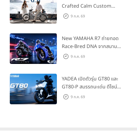
เข้าร่วมแข่งขันรวม 32 ทีม แบ่งเป็นรุ่น 18 ปี ก จำนวน 16 ทีม และ
Type2 ฟรี
Crafted Calm Custom
รุ่น 16 ปี ก อีก 16 ทีม ซึ่งจะแข่งขันระหว่าง มิถุนายน – กันยายน
Edition ถ่ายทอดความคลาสสิ
9 ก.ค. 69
2569 และเปิดสนามนัดแรกในวันที่ 16 มิถุนายน 2569 นี้
กด้วยคู่สีพิเศษ มากับราคา
แนะนำ 99,600 บาท ที่ CUB
House Flagship Store ทั่ว
New YAMAHA R7 ถ่ายทอด
ประเทศ
Race-Bred DNA จากสนาม
แข่งสู่ซูเปอร์สปอร์ตคลาสกลาง
9 ก.ค. 69
ที่เข้าถึงได้จริง ในราคาเริ่มต้นที่
345,000 บาท
YADEA เปิดตัวรุ่น GT80 และ
GT80-P สมรรถนะเด่น ดีไซน์หรู
ปลอดภัย ราคาเข้าถึงง่าย จด
9 ก.ค. 69
ทะเบียนได้ มี 3 สีให้เลือก ราคา
เริ่มต้นที่ 57,900 บาท
ไทยฮอนด้า มุ่งมั่นสนับสนุนกิจกรรมที่ช่วยพัฒนาเยาวชนไทยอย่าง
ต่อเนื่อง โดยเฉพาะด้านกีฬา ซึ่งถือเป็นพื้นฐานสำคัญในการสร้าง