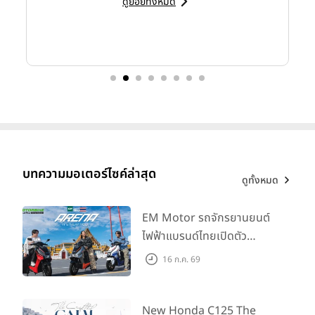
ดูย่อยทั้งหมด
สายงานการสื่อสารการตลาดและกิจกรรม บริษัท ไทยฮอนด้า
จำกัด
เข้าร่วมในฐานะผู้สนับสนุนหลักการแข่งขันครั้งนี้
บทความมอเตอร์ไซค์ล่าสุด
ดูทั้งหมด
EM Motor รถจักรยานยนต์
ไฟฟ้าแบรนด์ไทยเปิดตัว
ARENA ที่มาในราคาพิเศษ
16 ก.ค. 69
55,500 บาท สำหรับลูกค้าที่
สำหรับการแข่งขัน
“กรมพลศึกษา เดลินิวส์ คัพ 2026”
ปีนี้ แบ่ง
ออกรถถึง 30 ก.ย. และลูกค้า
ออกเป็น 2 รุ่น ได้แก่ รุ่นอายุไม่เกิน 18 ปี ประเภท ก และรุ่นอายุไม่
เกิน 16 ปี ประเภท ก โดยมีทีมชั้นนำระดับนักเรียนจากทั่วประเทศ
555 คันแรกรับฟรี Adapter
New Honda C125 The