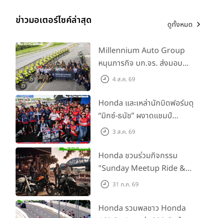
วินัย ความรับผิดชอบ และการทำงานเป็นทีม พร้อมส่งต่อพลังและ
โอกาสให้คนรุ่นใหม่ ผ่านกิจกรรมสร้างสรรค์ที่มีคุณค่าแก่สังคม
ข่าวมอเตอร์ไซค์ล่าสุด
ดูทั้งหมด
ขณะเดียวกัน ไทยฮอนด้ายังให้ความสำคัญกับการสร้างแรงบันดาล
ใจให้เยาวชนไทยใช้กีฬาเป็นพื้นที่แห่งการเรียนรู้ พัฒนาศักยภาพ
Millennium Auto Group
และก้าวสู่ความสำเร็จทั้งในสนามและชีวิตจริง สะท้อนบทบาทองค์กร
หนุนภารกิจ บก.จร. ส่งมอบ
ที่เป็นมากกว่าผู้นำในธุรกิจยานยนต์ แต่ยังเป็นแรงขับเคลื่อน
BMW R 1300 GS และ F 900
สำคัญในการพัฒนาสังคมไทยอย่างยั่งยืน
4 ส.ค. 69
GS Adventure รวม 28 คัน
แฟนบอลที่สนใจ สามารถเดินทางไปรับชมการแข่งขันได้ฟรีทุกนัดที่
พร้อม ยกระดับทักษะการขับขี่
Honda และเหล่านักบิดฟอร์มดุ
สนามแข่งขัน หรือรับชมการถ่ายทอดสดด้วยเทคโนโลยีใหม่ล่าสุด
เสริมศักยภาพตำรวจจราจร
“มิกซ์-ธนัช” ผงาดแชมป์
ผ่านทางแอปพลิเคชัน “SOOP” พร้อมติดตามข่าวสารความ
SS600 2 สนามติด “ข้าวกล้อง”
3 ส.ค. 69
เคลื่อนไหวการแข่งขันได้ทางเพจเฟซบุ๊ก กรมพลศึกษา กระทรวง
คว้าที่ 2 ศึก BRIC Superbike
การท่องเที่ยวและกีฬา
สนาม 2
Honda ชวนร่วมกิจกรรม
"Sunday Meetup Ride &
สามารถติดตามรายละเอียดเพิ่มเติมได้ที่
Soul" จิบกาแฟ พูดคุย แลก
เว็บไซต์ :
https://www.thaihonda.co.th/honda/
31 ก.ค. 69
เฟซบุ๊กรถจักรยานยนต์ฮอนด้า :
เปลี่ยนเรื่องราว และขับขี่ไปด้วย
www.facebook.com/hondamotorcyclethailand/
กัน 16 ส.ค. นี้
Honda รวมพลชาว Honda
อินสตาแกรม: