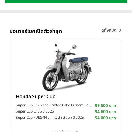
ความร่วมมือระหว่าง
กรมพลศึกษา
และ
เดลินิวส์
เพื่อเปิดเวทีให้
เยาวชนไทยได้แสดงศักยภาพและต่อยอดสู่เส้นทางนักฟุตบอล
อาชีพ พร้อมจัดงานแถลงข่าวและจับสลากแบ่งสาย ณ อาคารนิมิ
บุตร สนามกีฬาแห่งชาติ ปทุมวัน
ดูทั้งหมด
มอเตอร์ไซค์เปิดตัวล่าสุด
Honda Super Cub
Y
าท
Super Cub C125 The Crafted Calm Custom Edition ปี 2026
99,600 บาท
M
าท
Super Cub C125 ปี 2026
94,600 บาท
M
าท
Super Cub FUJISAN Limited Edition ปี 2025
54,000 บาท
M
โดยมี
นายสิโรตม์ มียศ ผู้อำนวยการสำนักการกีฬา กรมพลศึกษา
เป็นประธานเปิดงาน และ
นายนคร วิมลจิตรสอาด ผู้จัดการทั่วไป