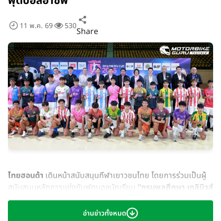
ฟุตบอลอาชีพ
11 พ.ค. 69
530
Share
ไทยฮอนด้า
เดินหน้าสนับสนุนกีฬาเยาวชนไทย โดยการร่วมเป็นผู้
สนับสนุนหลักการแข่งขันฟุตบอลนักเรียน
“กรมพลศึกษา เดลินิวส์
คัพ 2026”
ครั้งที่ 3 ชิงถ้วยพระราชทาน สมเด็จพระกนิษฐาธิราช
เจ้า กรมสมเด็จพระเทพรัตนราชสุดาฯ สยามบรมราชกุมารี ภายใต้
อ่านข่าวทั้งหมด