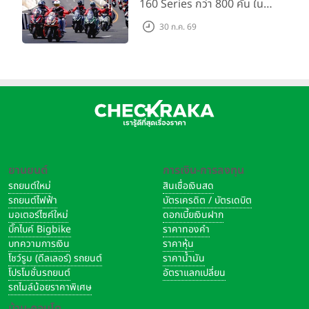
160 Series กว่า 800 คัน ใน
www.instagram.com/hondamotorcyclethailand
งาน “THE ONE-SIXTI-ER ตัว
30 ก.ค. 69
TikTok:
www.tiktok.com/@hondamotorcycletha
จริง 160 RIDE FUN FEST
YouTube:
www.youtube.com/HondaMotorcycleTHA
2026”
มอเตอร์ไซค์ Honda ทุกรุ่น
แท็กที่เกี่ยวข้อง
ข่าวรถจักรยานยนต์ฮอนด้า
honda
เดลินิวส์คัพ2026
DailynewsCup2026
thaihonda
ยานยนต์
การเงิน-การลงทุน
รถยนต์ใหม่
สินเชื่อเงินสด
รถยนต์ไฟฟ้า
บัตรเครดิต / บัตรเดบิต
มอเตอร์ไซค์ใหม่
ดอกเบี้ยเงินฝาก
บิ๊กไบค์ Bigbike
ราคาทองคำ
บทความการเงิน
ราคาหุ้น
โชว์รูม (ดีลเลอร์) รถยนต์
ราคาน้ำมัน
โปรโมชั่นรถยนต์
อัตราแลกเปลี่ยน
รถไมล์น้อยราคาพิเศษ
บ้าน-คอนโด