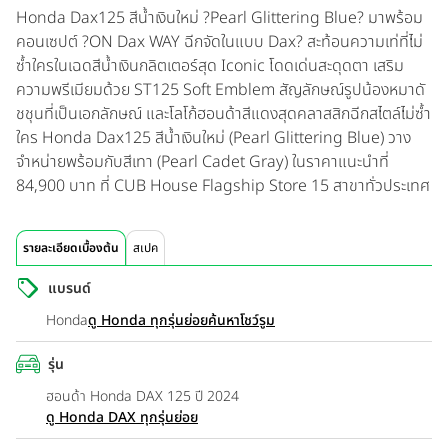
Honda Dax125 สีน้ำเงินใหม่ ?Pearl Glittering Blue? มาพร้อม
คอนเซปต์ ?ON Dax WAY ฉีกจัดในแบบ Dax? สะท้อนความเท่ที่ไม่
ซ้ำใครในเฉดสีน้ำเงินกลิตเตอร์สุด Iconic โดดเด่นสะดุดตา เสริม
ความพรีเมียมด้วย ST125 Soft Emblem สัญลักษณ์รูปน้องหมาดั
ชชุนที่เป็นเอกลักษณ์ และโลโก้ฮอนด้าสีแดงสุดคลาสสิกฉีกสไตล์ไม่ซ้ำ
ใคร Honda Dax125 สีน้ำเงินใหม่ (Pearl Glittering Blue) วาง
จำหน่ายพร้อมกับสีเทา (Pearl Cadet Gray) ในราคาแนะนำที่
84,900 บาท ที่ CUB House Flagship Store 15 สาขาทั่วประเทศ
รายละเอียดเบื้องต้น
สเปค
แบรนด์
Honda
ดู Honda ทุกรุ่นย่อย
ค้นหาโชว์รูม
รุ่น
ฮอนด้า Honda DAX 125 ปี 2024
ดู Honda DAX ทุกรุ่นย่อย