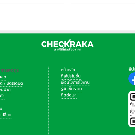
ที่ CUB House Flagship Store
สาขาทั่วประเทศ
อัป
-การลงทุน
หน้าหลัก
ดีลโปรโมชั่น
งินสด
เงื่อนไขการใช้งาน
ิต / บัตรเดบิต
รู้จักเช็คราคา
เงินฝาก
ติดต่อเรา
งคำ
ัน
เปลี่ยน