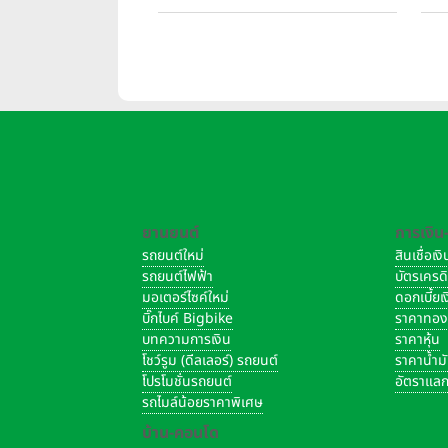
House Flagship Store ทั่วประเทศ
บาท
ยานยนต์
การเงิน
รถยนต์ใหม่
สินเชื่อเ
รถยนต์ไฟฟ้า
บัตรเครด
มอเตอร์ไซค์ใหม่
ดอกเบี้ย
บิ๊กไบค์ Bigbike
ราคาทอ
บทความการเงิน
ราคาหุ้น
โชว์รูม (ดีลเลอร์) รถยนต์
ราคาน้ำม
โปรโมชั่นรถยนต์
อัตราแลก
รถไมล์น้อยราคาพิเศษ
บ้าน-คอนโด