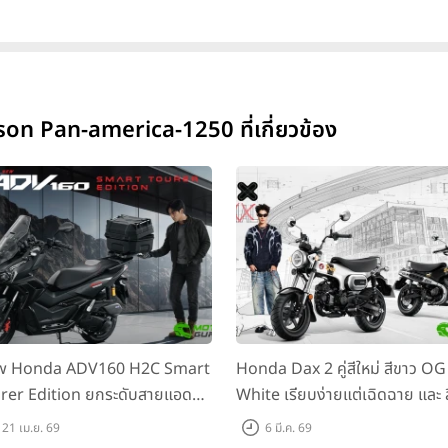
on Pan-america-1250 ที่เกี่ยวข้อง
w Honda ADV160 H2C Smart
Honda Dax 2 คู่สีใหม่ สีขาว OG
rer Edition ยกระดับสายแอด
White เรียบง่ายแต่เฉิดฉาย และ 
เจอร์ด้วยฟังก์ชันล้ำและKeyless
OG Black ที่ให้ลุคเข้มเท่ ในสไตล์
21 เม.ย. 69
6 มี.ค. 69
rt Top Box ในราคา 115,900
NEW DAX OG! ในราคา 84,900