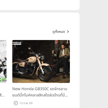
ดูทั้งหมด
New Honda GB350C รถจักรยาน
สีดำ
ยนต์บิ๊กไบค์คลาสสิกสไตล์เรโทรที่มี
นิยามใหม่ของความเท่เหนือกาลเวลา
13 ก.พ. 69
 บาท
ในราคา 155,900 บาท