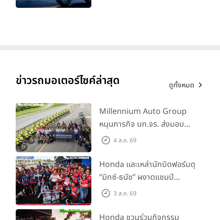
ทะเบียนได้ มี 3 สีให้เลือก ราคา
เริ่มต้นที่ 57,900 บาท
ข่าวรถมอเตอร์ไซค์ล่าสุด
ดูทั้งหมด
Millennium Auto Group
หนุนภารกิจ บก.จร. ส่งมอบ
BMW R 1300 GS และ F 900
4 ส.ค. 69
GS Adventure รวม 28 คัน
พร้อม ยกระดับทักษะการขับขี่
Honda และเหล่านักบิดฟอร์มดุ
เสริมศักยภาพตำรวจจราจร
“มิกซ์-ธนัช” ผงาดแชมป์
SS600 2 สนามติด “ข้าวกล้อง”
3 ส.ค. 69
คว้าที่ 2 ศึก BRIC Superbike
สนาม 2
Honda ชวนร่วมกิจกรรม