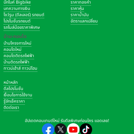
บิ๊กไบค์ Bigbike
ราคาทองคำ
บทความการเงิน
ราคาหุ้น
โชว์รูม (ดีลเลอร์) รถยนต์
ราคาน้ำมัน
โปรโมชั่นรถยนต์
อัตราแลกเปลี่ยน
รถไมล์น้อยราคาพิเศษ
บ้าน-คอนโด
บ้านโครงการใหม่
คอนโดใหม่
คอนโดติดรถไฟฟ้า
บ้านติดรถไฟฟ้า
ทาวน์เฮ้าส์ ทาวน์โฮม
หน้าหลัก
ดีลโปรโมชั่น
เงื่อนไขการใช้งาน
รู้จักเช็คราคา
ติดต่อเรา
อัปเดตคอนเทนต์ใหม่ รับดีลพิเศษก่อนใคร แอดเลย!