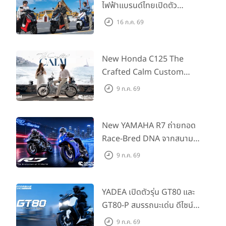
ไฟฟ้าแบรนด์ไทยเปิดตัว
ARENA ที่มาในราคาพิเศษ
16 ก.ค. 69
55,500 บาท สำหรับลูกค้าที่
ออกรถถึง 30 ก.ย. และลูกค้า
555 คันแรกรับฟรี Adapter
New Honda C125 The
Type2 ฟรี
Crafted Calm Custom
Edition ถ่ายทอดความคลาสสิ
9 ก.ค. 69
กด้วยคู่สีพิเศษ มากับราคา
แนะนำ 99,600 บาท ที่ CUB
House Flagship Store ทั่ว
New YAMAHA R7 ถ่ายทอด
ประเทศ
Race-Bred DNA จากสนาม
แข่งสู่ซูเปอร์สปอร์ตคลาสกลาง
9 ก.ค. 69
ที่เข้าถึงได้จริง ในราคาเริ่มต้นที่
345,000 บาท
YADEA เปิดตัวรุ่น GT80 และ
GT80-P สมรรถนะเด่น ดีไซน์หรู
ปลอดภัย ราคาเข้าถึงง่าย จด
9 ก.ค. 69