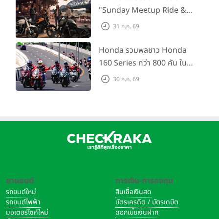
"Sunday Meetup Ride &
Soul" จิบกาแฟ พูดคุย แลก
31 ก.ค. 69
เปลี่ยนเรื่องราว และขับขี่ไปด้วย
กัน 16 ส.ค. นี้
Honda รวมพลชาว Honda
160 Series กว่า 800 คัน ใน
งาน “THE ONE-SIXTI-ER ตัว
30 ก.ค. 69
จริง 160 RIDE FUN FEST
2026”
ยานยนต์
การเงิน-การลงทุน
รถยนต์ใหม่
สินเชื่อเงินสด
รถยนต์ไฟฟ้า
บัตรเครดิต / บัตรเดบิต
มอเตอร์ไซค์ใหม่
ดอกเบี้ยเงินฝาก