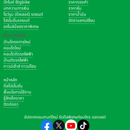
บิ๊กไบค์ Bigbike
ราคาทองคำ
บทความการเงิน
ราคาหุ้น
โชว์รูม (ดีลเลอร์) รถยนต์
ราคาน้ำมัน
โปรโมชั่นรถยนต์
อัตราแลกเปลี่ยน
รถไมล์น้อยราคาพิเศษ
บ้าน-คอนโด
บ้านโครงการใหม่
คอนโดใหม่
คอนโดติดรถไฟฟ้า
บ้านติดรถไฟฟ้า
ทาวน์เฮ้าส์ ทาวน์โฮม
หน้าหลัก
ดีลโปรโมชั่น
เงื่อนไขการใช้งาน
รู้จักเช็คราคา
ติดต่อเรา
อัปเดตคอนเทนต์ใหม่ รับดีลพิเศษก่อนใคร แอดเลย!