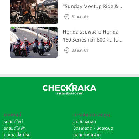
"Sunday Meetup Ride &
Soul" จิบกาแฟ พูดคุย แลก
31 ก.ค. 69
เปลี่ยนเรื่องราว และขับขี่ไปด้วย
กัน 16 ส.ค. นี้
Honda รวมพลชาว Honda
160 Series กว่า 800 คัน ใน
งาน “THE ONE-SIXTI-ER ตัว
30 ก.ค. 69
จริง 160 RIDE FUN FEST
2026”
ยานยนต์
การเงิน-การลงทุน
รถยนต์ใหม่
สินเชื่อเงินสด
รถยนต์ไฟฟ้า
บัตรเครดิต / บัตรเดบิต
มอเตอร์ไซค์ใหม่
ดอกเบี้ยเงินฝาก