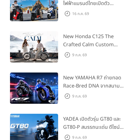
ไฟฟ้าแบรนด์ไทยเปิดตัว
ARENA ที่มาในราคาพิเศษ
16 ก.ค. 69
55,500 บาท สำหรับลูกค้าที่
ออกรถถึง 30 ก.ย. และลูกค้า
555 คันแรกรับฟรี Adapter
New Honda C125 The
Type2 ฟรี
Crafted Calm Custom
Edition ถ่ายทอดความคลาสสิ
9 ก.ค. 69
กด้วยคู่สีพิเศษ มากับราคา
แนะนำ 99,600 บาท ที่ CUB
House Flagship Store ทั่ว
New YAMAHA R7 ถ่ายทอด
ประเทศ
Race-Bred DNA จากสนาม
แข่งสู่ซูเปอร์สปอร์ตคลาสกลาง
9 ก.ค. 69
ที่เข้าถึงได้จริง ในราคาเริ่มต้นที่
345,000 บาท
YADEA เปิดตัวรุ่น GT80 และ
GT80-P สมรรถนะเด่น ดีไซน์หรู
ปลอดภัย ราคาเข้าถึงง่าย จด
9 ก.ค. 69