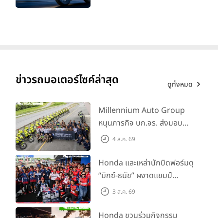
ทะเบียนได้ มี 3 สีให้เลือก ราคา
เริ่มต้นที่ 57,900 บาท
ข่าวรถมอเตอร์ไซค์ล่าสุด
ดูทั้งหมด
Millennium Auto Group
หนุนภารกิจ บก.จร. ส่งมอบ
BMW R 1300 GS และ F 900
4 ส.ค. 69
GS Adventure รวม 28 คัน
พร้อม ยกระดับทักษะการขับขี่
Honda และเหล่านักบิดฟอร์มดุ
เสริมศักยภาพตำรวจจราจร
“มิกซ์-ธนัช” ผงาดแชมป์
SS600 2 สนามติด “ข้าวกล้อง”
3 ส.ค. 69
คว้าที่ 2 ศึก BRIC Superbike
สนาม 2
Honda ชวนร่วมกิจกรรม