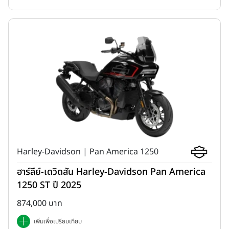
โดย
New YAMAHA Finn
ขับเคลื่อนด้วยเครื่องยนต์ขนาด 115 ซีซี
Harley-Davidson | Pan America 1250
พร้อมหัวฉีดอัจฉริยะที่ขึ้นชื่อเรื่องความทนทาน ประหยัดน้ำมัน ดูแลรักษา
ง่าย พร้อมกล่อง ECU ควบคุมการจ่ายน้ำมันอย่างแม่นยำ เพื่อ
ฮาร์ลีย์-เดวิดสัน Harley-Davidson Pan America
ประสิทธิภาพการขับขี่ที่คุ้มค่าในทุกเส้นทาง
1250 ST ปี 2025
874,000 บาท
เพิ่มเพื่อเปรียบเทียบ