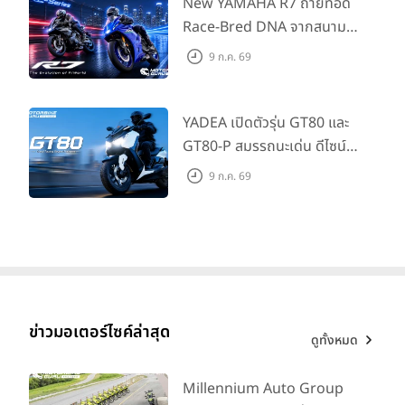
House Flagship Store ทั่ว
New YAMAHA R7 ถ่ายทอด
ประเทศ
Race-Bred DNA จากสนาม
แข่งสู่ซูเปอร์สปอร์ตคลาสกลาง
9 ก.ค. 69
ที่เข้าถึงได้จริง ในราคาเริ่มต้นที่
345,000 บาท
YADEA เปิดตัวรุ่น GT80 และ
GT80-P สมรรถนะเด่น ดีไซน์หรู
ปลอดภัย ราคาเข้าถึงง่าย จด
9 ก.ค. 69
ทะเบียนได้ มี 3 สีให้เลือก ราคา
เริ่มต้นที่ 57,900 บาท
รุ่น Smart Key
มีให้เลือก 2 สี คือสีน้ำเงิน และสีเทา
ราคาจำหน่าย
แนะนำที่ 50,300 บาท
ข่าวมอเตอร์ไซค์ล่าสุด
ดูทั้งหมด
Millennium Auto Group