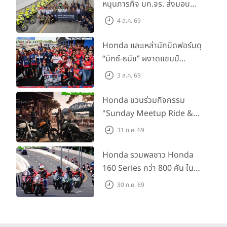
หนุนภารกิจ บก.จร. ส่งมอบ
BMW R 1300 GS และ F 900
4 ส.ค. 69
GS Adventure รวม 28 คัน
พร้อม ยกระดับทักษะการขับขี่
Honda และเหล่านักบิดฟอร์มดุ
เสริมศักยภาพตำรวจจราจร
“มิกซ์-ธนัช” ผงาดแชมป์
SS600 2 สนามติด “ข้าวกล้อง”
3 ส.ค. 69
คว้าที่ 2 ศึก BRIC Superbike
สนาม 2
Honda ชวนร่วมกิจกรรม
"Sunday Meetup Ride &
Soul" จิบกาแฟ พูดคุย แลก
31 ก.ค. 69
เปลี่ยนเรื่องราว และขับขี่ไปด้วย
กัน 16 ส.ค. นี้
Honda รวมพลชาว Honda
160 Series กว่า 800 คัน ใน
งาน “THE ONE-SIXTI-ER ตัว
30 ก.ค. 69
จริง 160 RIDE FUN FEST
2026”