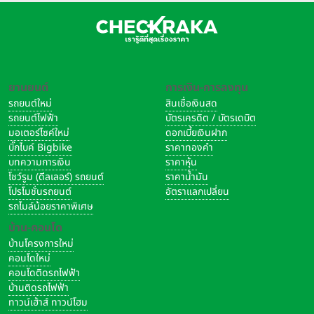
รุ่น Standard Cast Wheels (ล้อแม็ก)
มีให้เลือก 2 สี คือสีดำ
และสีแดง
ราคาจำหน่ายแนะนำที่ 48,300 บาท
ยานยนต์
การเงิน-การลงทุน
รถยนต์ใหม่
สินเชื่อเงินสด
รถยนต์ไฟฟ้า
บัตรเครดิต / บัตรเดบิต
มอเตอร์ไซค์ใหม่
ดอกเบี้ยเงินฝาก
บิ๊กไบค์ Bigbike
ราคาทองคำ
บทความการเงิน
ราคาหุ้น
โชว์รูม (ดีลเลอร์) รถยนต์
ราคาน้ำมัน
โปรโมชั่นรถยนต์
อัตราแลกเปลี่ยน
รถไมล์น้อยราคาพิเศษ
บ้าน-คอนโด
บ้านโครงการใหม่
คอนโดใหม่
คอนโดติดรถไฟฟ้า
บ้านติดรถไฟฟ้า
ทาวน์เฮ้าส์ ทาวน์โฮม