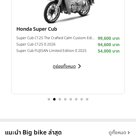
ทุกมุมมอง เสริมภาพลักษณ์ทันสมัยด้วยไฟหน้าแบบ LED ดีไซน์ใหม่ ให้
ความสว่างชัดเจน ประหยัดพลังงาน และมีความทนทานสูง พร้อมโคมไฟ
หรี่บลูเลนส์ที่ช่วยเพิ่มเอกลักษณ์เฉพาะตัว ขณะที่ไฟท้ายและไฟเลี้ยวถูก
ออกแบบใหม่ให้ดูหรูหราและทันสมัยยิ่งขึ้น
Honda Super Cub
Y
าท
Super Cub C125 The Crafted Calm Custom Edition ปี 2026
99,600 บาท
M
าท
Super Cub C125 ปี 2026
94,600 บาท
M
าท
Super Cub FUJISAN Limited Edition ปี 2025
54,000 บาท
M
ดูย่อยทั้งหมด
แนะนำ Big bike ล่าสุด
ดูทั้งหมด