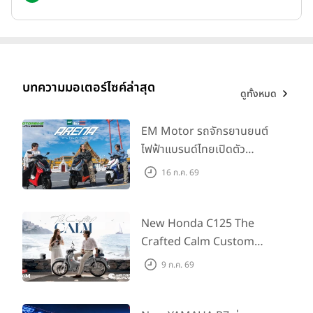
สำหรับ New YAMAHA Finn มีให้เลือกทั้งหมด 3 รุ่น ได้แก่
บทความมอเตอร์ไซค์ล่าสุด
ดูทั้งหมด
EM Motor รถจักรยานยนต์
ไฟฟ้าแบรนด์ไทยเปิดตัว
ARENA ที่มาในราคาพิเศษ
16 ก.ค. 69
55,500 บาท สำหรับลูกค้าที่
ออกรถถึง 30 ก.ย. และลูกค้า
555 คันแรกรับฟรี Adapter
New Honda C125 The
Type2 ฟรี
Crafted Calm Custom
Edition ถ่ายทอดความคลาสสิ
9 ก.ค. 69
กด้วยคู่สีพิเศษ มากับราคา
แนะนำ 99,600 บาท ที่ CUB