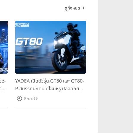
ดูทั้งหมด
ce-
YADEA เปิดตัวรุ่น GT80 และ GT80-
์
P สมรรถนะเด่น ดีไซน์หรู ปลอดภัย
 ใน
ราคาเข้าถึงง่าย จดทะเบียนได้ มี 3 สี
9 ก.ค. 69
ให้เลือก ราคาเริ่มต้นที่ 57,900 บาท