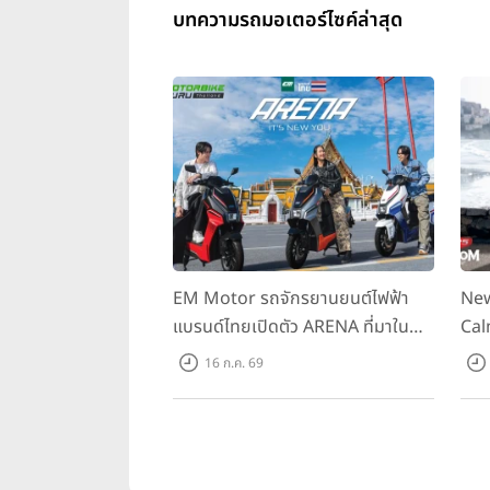
บทความรถมอเตอร์ไซค์ล่าสุด
EM Motor รถจักรยานยนต์ไฟฟ้า
New
แบรนด์ไทยเปิดตัว ARENA ที่มาใน
Cal
ราคาพิเศษ 55,500 บาท สำหรับลูกค้า
ควา
16 ก.ค. 69
ที่ออกรถถึง 30 ก.ย. และลูกค้า 555
ราค
คันแรกรับฟรี Adapter Type2 ฟรี
Hou