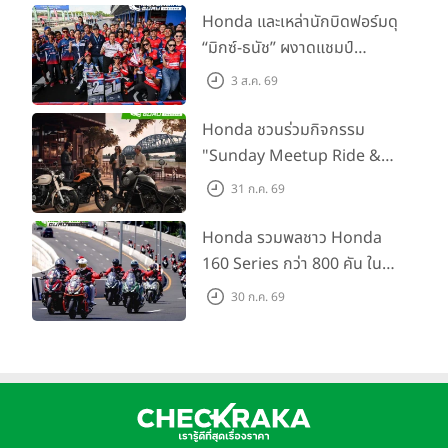
พร้อม ยกระดับทักษะการขับขี่
Honda และเหล่านักบิดฟอร์มดุ
เสริมศักยภาพตำรวจจราจร
“มิกซ์-ธนัช” ผงาดแชมป์
SS600 2 สนามติด “ข้าวกล้อง”
3 ส.ค. 69
คว้าที่ 2 ศึก BRIC Superbike
สนาม 2
Honda ชวนร่วมกิจกรรม
"Sunday Meetup Ride &
Soul" จิบกาแฟ พูดคุย แลก
31 ก.ค. 69
เปลี่ยนเรื่องราว และขับขี่ไปด้วย
กัน 16 ส.ค. นี้
Honda รวมพลชาว Honda
160 Series กว่า 800 คัน ใน
งาน “THE ONE-SIXTI-ER ตัว
30 ก.ค. 69
จริง 160 RIDE FUN FEST
2026”