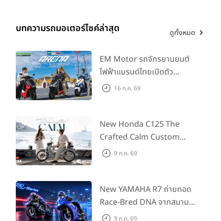
บทความรถมอเตอร์ไซค์ล่าสุด
ดูทั้งหมด
EM Motor รถจักรยานยนต์
ไฟฟ้าแบรนด์ไทยเปิดตัว
ARENA ที่มาในราคาพิเศษ
16 ก.ค. 69
55,500 บาท สำหรับลูกค้าที่
ออกรถถึง 30 ก.ย. และลูกค้า
555 คันแรกรับฟรี Adapter
New Honda C125 The
Type2 ฟรี
Crafted Calm Custom
Edition ถ่ายทอดความคลาสสิ
9 ก.ค. 69
กด้วยคู่สีพิเศษ มากับราคา
แนะนำ 99,600 บาท ที่ CUB
House Flagship Store ทั่ว
New YAMAHA R7 ถ่ายทอด
ประเทศ
Race-Bred DNA จากสนาม
แข่งสู่ซูเปอร์สปอร์ตคลาสกลาง
9 ก.ค. 69