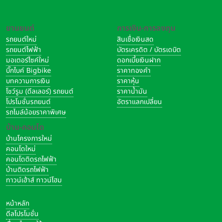
ยานยนต์
การเงิน-การลงทุน
รถยนต์ใหม่
สินเชื่อเงินสด
รถยนต์ไฟฟ้า
บัตรเครดิต / บัตรเดบิต
มอเตอร์ไซค์ใหม่
ดอกเบี้ยเงินฝาก
บิ๊กไบค์ Bigbike
ราคาทองคำ
บทความการเงิน
ราคาหุ้น
โชว์รูม (ดีลเลอร์) รถยนต์
ราคาน้ำมัน
โปรโมชั่นรถยนต์
อัตราแลกเปลี่ยน
รถไมล์น้อยราคาพิเศษ
บ้าน-คอนโด
บ้านโครงการใหม่
คอนโดใหม่
คอนโดติดรถไฟฟ้า
บ้านติดรถไฟฟ้า
ทาวน์เฮ้าส์ ทาวน์โฮม
หน้าหลัก
ดีลโปรโมชั่น