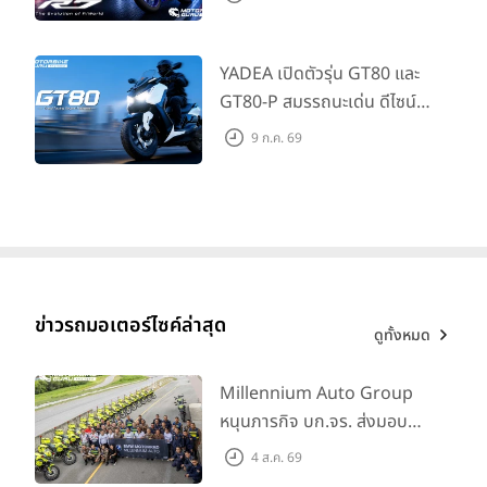
ที่เข้าถึงได้จริง ในราคาเริ่มต้นที่
345,000 บาท
YADEA เปิดตัวรุ่น GT80 และ
GT80-P สมรรถนะเด่น ดีไซน์หรู
ปลอดภัย ราคาเข้าถึงง่าย จด
9 ก.ค. 69
ทะเบียนได้ มี 3 สีให้เลือก ราคา
เริ่มต้นที่ 57,900 บาท
ข่าวรถมอเตอร์ไซค์ล่าสุด
ดูทั้งหมด
Millennium Auto Group
หนุนภารกิจ บก.จร. ส่งมอบ
BMW R 1300 GS และ F 900
4 ส.ค. 69
GS Adventure รวม 28 คัน