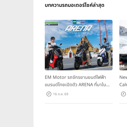
บทความรถมอเตอร์ไซค์ล่าสุด
EM Motor รถจักรยานยนต์ไฟฟ้า
New
แบรนด์ไทยเปิดตัว ARENA ที่มาใน
Cal
ราคาพิเศษ 55,500 บาท สำหรับลูกค้า
ควา
16 ก.ค. 69
ที่ออกรถถึง 30 ก.ย. และลูกค้า 555
ราค
คันแรกรับฟรี Adapter Type2 ฟรี
Hou