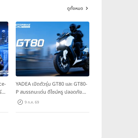
ดูทั้งหมด
ce-
YADEA เปิดตัวรุ่น GT80 และ GT80-
์
P สมรรถนะเด่น ดีไซน์หรู ปลอดภัย
 ใน
ราคาเข้าถึงง่าย จดทะเบียนได้ มี 3 สี
9 ก.ค. 69
ให้เลือก ราคาเริ่มต้นที่ 57,900 บาท