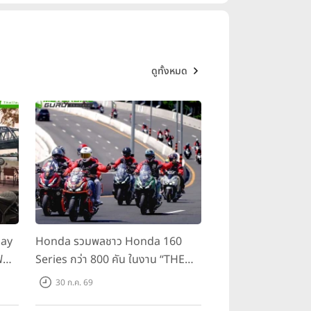
ดูทั้งหมด
day
Honda รวมพลชาว Honda 160
ฟ
Series กว่า 800 คัน ในงาน “THE
ขี่
ONE-SIXTI-ER ตัวจริง 160 RIDE
30 ก.ค. 69
FUN FEST 2026”