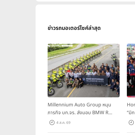
ข่าวรถมอเตอร์ไซค์ล่าสุด
Millennium Auto Group หนุน
Hon
ภารกิจ บก.จร. ส่งมอบ BMW R
“มิ
1300 GS และ F 900 GS Adventure
สนาม
4 ส.ค. 69
รวม 28 คัน พร้อม ยกระดับทักษะการ
BRI