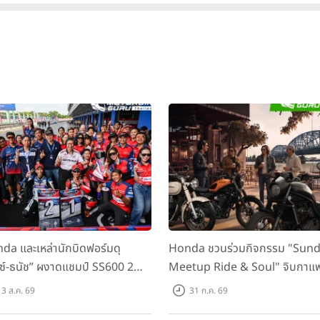
da และเหล่านักบิดฟอร์มดุ
Honda ชวนร่วมกิจกรรม "Sun
กซ์-ธนัช” ผงาดแชมป์ SS600 2
Meetup Ride & Soul" จิบกาแ
ติด “ข้าวกล้อง” คว้าที่ 2 ศึก
พูดคุย แลกเปลี่ยนเรื่องราว และขับ
3 ส.ค. 69
31 ก.ค. 69
C Superbike สนาม 2
ไปด้วยกัน 16 ส.ค. นี้