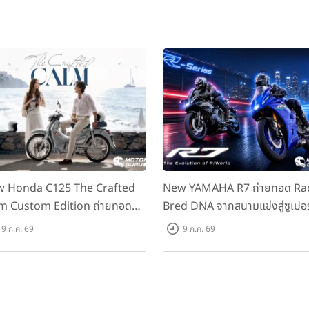
 Honda C125 The Crafted
New YAMAHA R7 ถ่ายทอด Ra
m Custom Edition ถ่ายทอด
Bred DNA จากสนามแข่งสู่ซูเปอร
มคลาสสิกด้วยคู่สีพิเศษ มากับ
สปอร์ตคลาสกลางที่เข้าถึงได้จริง
9 ก.ค. 69
9 ก.ค. 69
าแนะนำ 99,600 บาท ที่ CUB
ราคาเริ่มต้นที่ 345,000 บาท
se Flagship Store ทั่วประเทศ