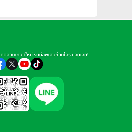
เดตคอนเทนต์ใหม่ รับดีลพิเศษก่อนใคร แอดเลย!