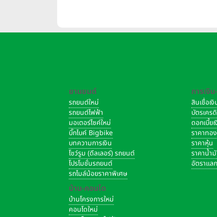
ขับขี่ เสริมศักยภาพตำรวจจราจร
ยานยนต์
การเงิน
รถยนต์ใหม่
สินเชื่อเ
รถยนต์ไฟฟ้า
บัตรเครด
มอเตอร์ไซค์ใหม่
ดอกเบี้ย
บิ๊กไบค์ Bigbike
ราคาทอ
บทความการเงิน
ราคาหุ้น
โชว์รูม (ดีลเลอร์) รถยนต์
ราคาน้ำม
โปรโมชั่นรถยนต์
อัตราแลก
รถไมล์น้อยราคาพิเศษ
บ้าน-คอนโด
บ้านโครงการใหม่
คอนโดใหม่