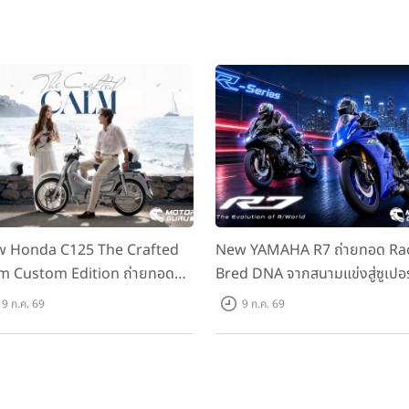
 Honda C125 The Crafted
New YAMAHA R7 ถ่ายทอด Ra
m Custom Edition ถ่ายทอด
Bred DNA จากสนามแข่งสู่ซูเปอร
มคลาสสิกด้วยคู่สีพิเศษ มากับ
สปอร์ตคลาสกลางที่เข้าถึงได้จริง
9 ก.ค. 69
9 ก.ค. 69
าแนะนำ 99,600 บาท ที่ CUB
ราคาเริ่มต้นที่ 345,000 บาท
se Flagship Store ทั่วประเทศ