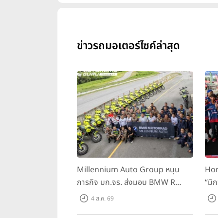
ข่าวรถมอเตอร์ไซค์ล่าสุด
Millennium Auto Group หนุน
Hon
ภารกิจ บก.จร. ส่งมอบ BMW R
“มิ
1300 GS และ F 900 GS Adventure
สนาม
4 ส.ค. 69
รวม 28 คัน พร้อม ยกระดับทักษะการ
BRI