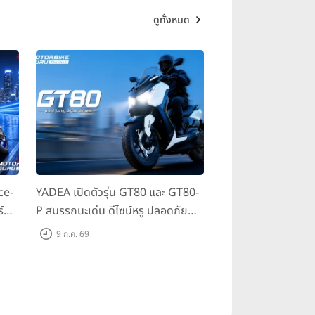
ดูทั้งหมด
ce-
YADEA เปิดตัวรุ่น GT80 และ GT80-
์
P สมรรถนะเด่น ดีไซน์หรู ปลอดภัย
 ใน
ราคาเข้าถึงง่าย จดทะเบียนได้ มี 3 สี
9 ก.ค. 69
ให้เลือก ราคาเริ่มต้นที่ 57,900 บาท