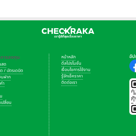
อัป
-การลงทุน
หน้าหลัก
ดีลโปรโมชั่น
งินสด
เงื่อนไขการใช้งาน
ิต / บัตรเดบิต
รู้จักเช็คราคา
เงินฝาก
ติดต่อเรา
งคำ
ัน
เปลี่ยน