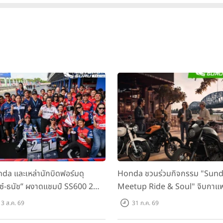
da และเหล่านักบิดฟอร์มดุ
Honda ชวนร่วมกิจกรรม "Sun
กซ์-ธนัช” ผงาดแชมป์ SS600 2
Meetup Ride & Soul" จิบกาแ
ติด “ข้าวกล้อง” คว้าที่ 2 ศึก
พูดคุย แลกเปลี่ยนเรื่องราว และขับ
3 ส.ค. 69
31 ก.ค. 69
C Superbike สนาม 2
ไปด้วยกัน 16 ส.ค. นี้