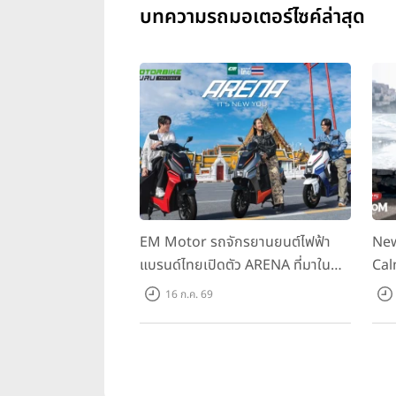
บทความรถมอเตอร์ไซค์ล่าสุด
EM Motor รถจักรยานยนต์ไฟฟ้า
New
แบรนด์ไทยเปิดตัว ARENA ที่มาใน
Cal
ราคาพิเศษ 55,500 บาท สำหรับลูกค้า
ควา
16 ก.ค. 69
ที่ออกรถถึง 30 ก.ย. และลูกค้า 555
ราค
คันแรกรับฟรี Adapter Type2 ฟรี
Hou