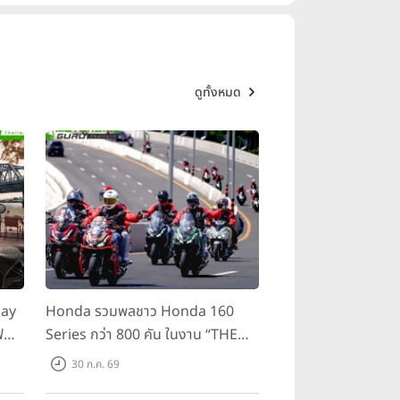
ดูทั้งหมด
day
Honda รวมพลชาว Honda 160
ฟ
Series กว่า 800 คัน ในงาน “THE
ขี่
ONE-SIXTI-ER ตัวจริง 160 RIDE
30 ก.ค. 69
FUN FEST 2026”