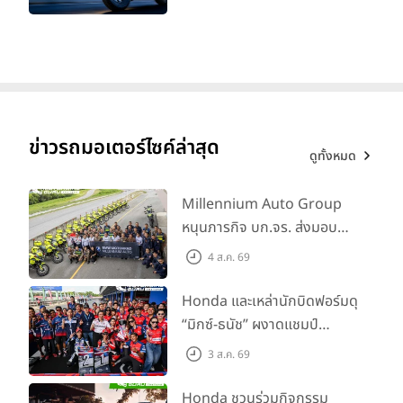
ทะเบียนได้ มี 3 สีให้เลือก ราคา
เริ่มต้นที่ 57,900 บาท
ข่าวรถมอเตอร์ไซค์ล่าสุด
ดูทั้งหมด
Millennium Auto Group
หนุนภารกิจ บก.จร. ส่งมอบ
BMW R 1300 GS และ F 900
4 ส.ค. 69
GS Adventure รวม 28 คัน
พร้อม ยกระดับทักษะการขับขี่
Honda และเหล่านักบิดฟอร์มดุ
เสริมศักยภาพตำรวจจราจร
“มิกซ์-ธนัช” ผงาดแชมป์
SS600 2 สนามติด “ข้าวกล้อง”
3 ส.ค. 69
คว้าที่ 2 ศึก BRIC Superbike
สนาม 2
Honda ชวนร่วมกิจกรรม