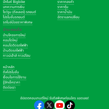
บิ๊กไบค์ Bigbike
ราคาทองคำ
บทความการเงิน
ราคาหุ้น
โชว์รูม (ดีลเลอร์) รถยนต์
ราคาน้ำมัน
โปรโมชั่นรถยนต์
อัตราแลกเปลี่ยน
รถไมล์น้อยราคาพิเศษ
บ้าน-คอนโด
บ้านโครงการใหม่
คอนโดใหม่
คอนโดติดรถไฟฟ้า
บ้านติดรถไฟฟ้า
ทาวน์เฮ้าส์ ทาวน์โฮม
หน้าหลัก
ดีลโปรโมชั่น
เงื่อนไขการใช้งาน
รู้จักเช็คราคา
ติดต่อเรา
อัปเดตคอนเทนต์ใหม่ รับดีลพิเศษก่อนใคร แอดเลย!