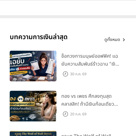
ได้แบบเก๋ๆ มาดูกันว่ามีอะไรบ้าง!
บทความการเงินล่าสุด
ดูทั้งหมด
ช็อกวงการมนุษย์ออฟฟิศ! แฉ
ยับความสัมพันธ์ร้าวฉาน "เงิน
เดือน" VS "ค่าครองชีพ" สรุป
30 ก.ค. 69
ใครทิ้งใครก่อน?
ทอง vs เพชร ศึกลงทุนสุด
คลาสสิก! ถ้ามีเงินก้อนเดียว
ควรเลือกอะไรถึงจะคุ้มกว่า?
20 ก.ค. 69