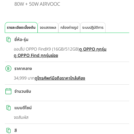
80W + 50W AIRVOOC
รายละเอียดเบื้องต้น
จอแสดงผล
กล้องถ่ายรูป
ระบบปฏิบัติการ
ยี่ห้อ-รุ่น
ออปโป OPPO FindX9 (16GB/512GB)
ดู OPPO ทุกรุ่น
ดู OPPO Find ทุกรุ่นย่อย
ราคากลาง
34,999 บาท
ดูโทรศัพท์มือถือราคาใกล้เคียง
จำนวนซิม
แบบดีไซน์
จอสัมผัส
สี