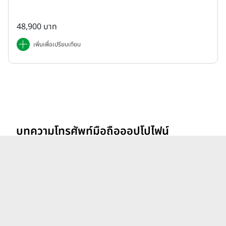
48,900 บาท
เพิ่มเพื่อเปรียบเทียบ
บทความโทรศัพท์มือถือออปโปไฟน์
ดูทั้งหมด
OPPO Find ล่าสุด
รีวิว vivo V70 ที่สุดเรื่อง
Portrait แสงแบบไหน ก็เส
กช็อตให้สวยได้!
26 ก.พ. 69