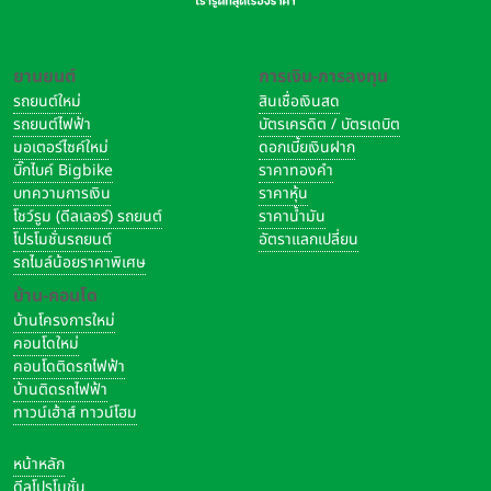
รื่น นอกจากนี้ ผู้ใช้งานยังสามารถสลับระหว่างโหมดภาพเสมือนจริง
และผสานรวมกับสภาพแวดล้อมจริงได้อย่างง่ายดายเพียงคลิก
เดียวที่แถบนำทางของระบบ PICO 4 Ultra ยังนำเสนออีโคซิสเต็ม
ยานยนต์
การเงิน-การลงทุน
ของแอป MR/VR ชั้นนำระดับโลก เพื่อมอบประสบการณ์ความ
รถยนต์ใหม่
สินเชื่อเงินสด
รถยนต์ไฟฟ้า
บัตรเครดิต / บัตรเดบิต
บันเทิงทั้งภาพและเสียงที่เหนือชั้น
มอเตอร์ไซค์ใหม่
ดอกเบี้ยเงินฝาก
บิ๊กไบค์ Bigbike
ราคาทองคำ
บทความการเงิน
ราคาหุ้น
โชว์รูม (ดีลเลอร์) รถยนต์
ราคาน้ำมัน
โปรโมชั่นรถยนต์
อัตราแลกเปลี่ยน
รถไมล์น้อยราคาพิเศษ
บ้าน-คอนโด
บ้านโครงการใหม่
คอนโดใหม่
คอนโดติดรถไฟฟ้า
บ้านติดรถไฟฟ้า
ทาวน์เฮ้าส์ ทาวน์โฮม
หน้าหลัก
ดีลโปรโมชั่น