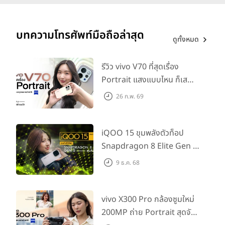
เยี่ยม
ฮาร์ดแวร์ประสิทธิภาพสูง
PICO 4 Ultra มาพร้อมกล้อง VST ความละเอียด 32 ล้านพิกเซล
บทความโทรศัพท์มือถือล่าสุด
ดูทั้งหมด
2 ตัว พร้อมกล้องวัดระยะลึก iToF เพื่อมอบประสบการณ์ 3 มิติที่มี
ความคมชัดสูงอย่างที่คุณไม่เคยเห็นมาก่อน
รีวิว vivo V70 ที่สุดเรื่อง
ออกแบบเพื่อการทำงานแบบมัลติทัสก์
Portrait แสงแบบไหน ก็เส
PICO 4 Ultra นำเสนอคอนเซ็ปต์เวิร์กสเปซแบบพาโนรามาที่ครบ
วงจร ผู้ใช้งานสามารถเปิดหน้าต่างหลายรายการพร้อมกัน และจัด
กช็อตให้สวยได้!
26 ก.พ. 69
เรียงหน้าจอเสมือนขนาดใหญ่ภายในพื้นที่จริง การออกแบบนี้มุ่ง
เน้นยกระดับประสิทธิภาพการทำงาน โดยเฉพาะการทำงานแบบ
มัลติทัสก์ที่สะดวกและมีประสิทธิภาพยิ่งขึ้น
iQOO 15 ขุมพลังตัวท็อป
นอกจากนี้ PICO 4 Ultra ยังรองรับการทำงานของวิดีโอ 3 มิติ
Snapdragon 8 Elite Gen 5
แบบครบวงจร ตั้งแต่การถ่ายไปจนถึงการแสดงเนื้อหา ผู้ใช้งานจะ
เล่นลื่นทุกเกม!
9 ธ.ค. 68
ได้สัมผัสประสบการณ์วิดีโอเสมือนจริงที่ลงตัว พร้อมสีสันคมชัด
สมจริง
vivo X300 Pro กล้องซูมใหม่
200MP ถ่าย Portrait สุดจัด