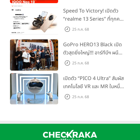
ต้นเพียง 15,900 บาท
Speed To Victory! เปิดตัว
“realme 13 Series” ที่ทุกคน
รอคอย อัพเกรดชิปเซ็ตตัวแรง
25 ก.ค. 68
ประสิทธิภาพตรวจจับการเคลื่อนไหวเต็มตัว
ขึ้นแท่น Gaming
PICO ได้เปิดตัวอุปกรณ์เสริมใหม่ "PICO Motion Trackers" ที่
Dominator แห่งปี! ในราคา
GoPro HERO13 Black เปิด
ช่วยตรวจจับการเคลื่อนไหวของร่างกายทั้งหมด โดยติดตั้งได้ง่ายที่
เริ่มต้นเพียง 8,999 บาท
ตัวสุดยิ่งใหญ่!!! อาร์ทีบีฯ ผนึก
ข้อเท้าของผู้ใช้งาน อุปกรณ์มีน้ำหนักเบาและสวมใส่สบาย ใช้ร่วมกับ
กำลัง Big Camera และ
โซลูชันการติดตามแบบมัลติโหมดเอกสิทธิ์ของ PICO ทำให้สามารถ
25 ก.ค. 68
GoPro จัดกิจกรรมสุด
ตรวจจับการเคลื่อนไหวของทั้งร่างกายได้อย่างแม่นยำด้วย
สร้างสรรค์ ‘GoPro...Go Pro
เปิดตัว “PICO 4 Ultra” สัมผัส
ความหน่วงสัญญาณต่ำ นอกจากนี้ยังสามารถใช้งานร่วมกับ
Creators’
แอปพลิเคชันสื่อบันเทิงยอดนิยมอย่าง VRChat และ Tempo
เทคโนโลยี VR และ MR ในหนึ่ง
Club ได้อย่างลื่นไหล มอบประสบการณ์ที่เหนือชั้นให้กับผู้ใช้งานทุก
เดียว ยกระดับการทำงานและ
25 ก.ค. 68
คน
ความบันเทิง ตอบโจทย์โลก
การกำหนดค่าที่ครอบคลุมเพื่อประสบการณ์ MR รูปแบบใหม่
เสมือนจริงที่คมชัดยิ่งกว่าเคย
PICO 4 Ultra นำเสนอฟีเจอร์การใช้งานหลายหน้าต่างใน
เวิร์กสเปซแบบพาโนรามา ผู้ใช้สามารถปรับขนาดและจัดเรียง
หน้าต่างของแอปพลิเคชันได้ตามอิสระในพื้นที่เสมือนจริงที่กว้าง
ขวางไร้ขอบเขต ทำให้การทำงานแบบมัลติทัสก์จึงเป็นไปอย่างราบ