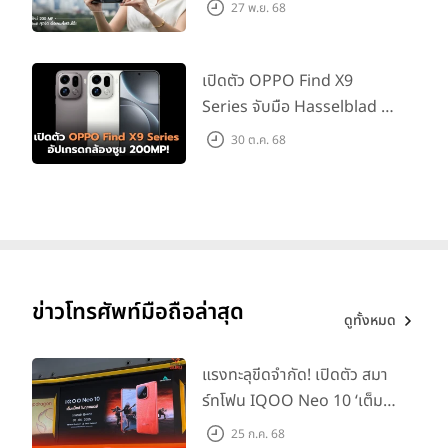
ต่อเลนส์เสริมได้!
27 พ.ย. 68
เปิดตัว OPPO Find X9
Series จับมือ Hasselblad อัป
เกรดกล้องซูม 200MP!
30 ต.ค. 68
ข่าวโทรศัพท์มือถือล่าสุด
ดูทั้งหมด
แรงทะลุขีดจำกัด! เปิดตัว สมา
ร์ทโฟน IQOO Neo 10 ‘เต็ม
แม็กซ์ในทุกแมตช์’ ในราคาเริ่ม
25 ก.ค. 68