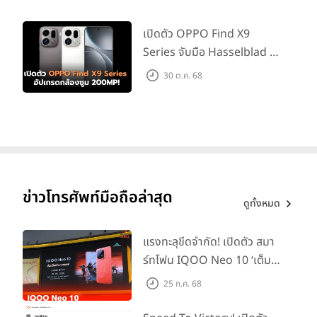
เปิดตัว OPPO Find X9
"Mac mini มาพร้อมความสามารถที่เหนือชั้นและการเชื่อมต่อ
Series จับมือ Hasselblad อัป
หลากหลายแบบในดีไซน์ที่กะทัดรัด จึงมีการนำไปใช้ในหลายสถานที่
เกรดกล้องซูม 200MP!
30 ต.ค. 68
และหลายรูปแบบ มาวันนี้เราตื่นเต้นอย่างยิ่งที่จะได้ยกระดับ Mac
mini ไปอีกขั้นด้วยชิป M2 และ M2 Pro"
Greg Joswiak รอง
ประธานอาวุโสฝ่าย Worldwide Marketing ของ Apple
กล่าว
"ด้วยประสิทธิภาพที่สูงขึ้นในราคาเริ่มต้นที่ลดลง Mac mini พร้อม
ชิป M2 จึงมีความคุ้มค่าสุดๆ ส่วนผู้ใช้ที่ต้องการประสิทธิภาพระดับ
โปรที่ทรงพลัง Mac mini พร้อมชิป M2 Pro ก็แตกต่างจากเด
สก์ท็อปอื่นๆ ในระดับเดียวกัน"
ข่าวโทรศัพท์มือถือล่าสุด
ดูทั้งหมด
แรงทะลุขีดจำกัด! เปิดตัว สมา
ร์ทโฟน IQOO Neo 10 ‘เต็ม
แม็กซ์ในทุกแมตช์’ ในราคาเริ่ม
25 ก.ค. 68
ต้นเพียง 15,900 บาท