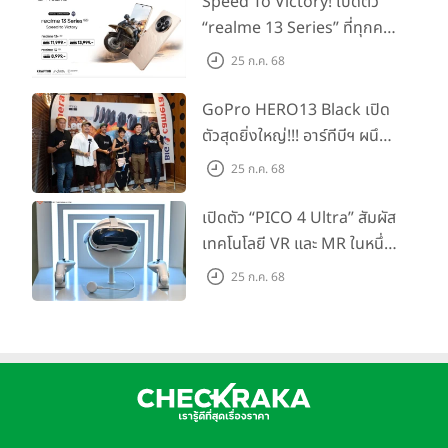
Speed To Victory! เปิดตัว
“realme 13 Series” ที่ทุกคน
รอคอย อัพเกรดชิปเซ็ตตัวแรง
25 ก.ค. 68
ขึ้นแท่น Gaming
Dominator แห่งปี! ในราคา
GoPro HERO13 Black เปิด
อีกระดับของประสิทธิภาพด้วยชิป M2 และ
เริ่มต้นเพียง 8,999 บาท
ตัวสุดยิ่งใหญ่!!! อาร์ทีบีฯ ผนึก
M2 Pro
กำลัง Big Camera และ
25 ก.ค. 68
ชิป M2 และ M2 Pro
มีทั้ง CPU และ GPU เจเนอเรเชั่นถัดไปที่เร็ว
GoPro จัดกิจกรรมสุด
กว่า รวมถึง แบนด์วิดท์ หน่วยความจำที่สูงกว่ามาก และมีเดียเอนจิ้
สร้างสรรค์ ‘GoPro...Go Pro
เปิดตัว “PICO 4 Ultra” สัมผัส
นที่ทรงพลังยิ่งขึ้น ทำให้
Mac mini
มีประสิทธิภาพที่น่าทึ่งและการ
Creators’
เทคโนโลยี VR และ MR ในหนึ่ง
ประหยัดพลังงานอยู่ในชั้นแนวหน้าของอุตสาหกรรมเมื่อเทียบกับ
Mac mini
รุ่นก่อนหน้า และทั้งสองรุ่นยังมีระบบควบคุมความร้อน
เดียว ยกระดับการทำงานและ
25 ก.ค. 68
อันล้ำสมัยเพื่อให้คงประสิทธิภาพที่ยอดเยี่ยมได้นานต่อเนื่อง
ความบันเทิง ตอบโจทย์โลก
Mac mini พร้อมชิป M2
เสมือนจริงที่คมชัดยิ่งกว่าเคย
Mac mini
พร้อมชิป M2 มี CPU แบบ 8-core ที่ประกอบด้วย
คอร์ประสิทธิภาพสูง 4 คอร์ และคอร์ประหยัดพลังงานสูง 4 คอร์
พร้อมด้วย GPU แบบ 10-core จึงเหมาะสมลงตัวสำหรับผู้ที่
ต้องการความเร็วสุดขั้วและประสิทธิภาพการทำงานที่เหนือชั้นใน
ราคาเริ่มต้นที่เป็นเจ้าของได้ง่ายขึ้นเพียง 20,900 บาท โดยสำหรับ