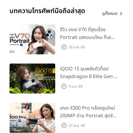
ประสิทธิภาพระดับโปรมาอยู่ใน
Mac mini
เป็นครั้งแรก ช่วยให้ผู้ใช้
บทความโทรศัพท์มือถือล่าสุด
สามารถรันเวิร์กโฟลว์ประสิทธิภาพสูงที่ไม่เคยคิดมาก่อนว่าจะทำได้
ดูทั้งหมด
ในดีไซน์ที่กะทัดรัดขนาดนี้ Mac mini พร้อม
ชิป M2 และ M2 Pro
มีประสิทธิภาพที่เร็วยิ่งขึ้น หน่วยความจำแบบรวมที่มากขึ้น และ
รีวิว vivo V70 ที่สุดเรื่อง
ความสามารถในการเชื่อมต่อที่ล้ำสมัย ทั้งยังรองรับจอภาพสูงสุด 2
Portrait แสงแบบไหน ก็เส
จอในรุ่นที่ใช้ชิป M2 และสูงสุด 3 จอในรุ่นที่ใช้ชิป M2 Pro ซึ่งเมื่อ
กช็อตให้สวยได้!
จับคู่กับ Studio Display และอุปกรณ์เสริม Magic รวมถึงขุม
26 ก.พ. 69
พลังและความใช้ง่ายของ macOS Ventura แล้ว Mac mini จึง
มอบประสบการณ์การใช้งานที่เรียกได้ว่าเป็นปรากฏการณ์ พร้อม
iQOO 15 ขุมพลังตัวท็อป
ยกระดับประสิทธิภาพการทำงานและความคิดสร้างสรรค์ของผู้ใช้ไป
อีกขั้น
Snapdragon 8 Elite Gen 5
เล่นลื่นทุกเกม!
9 ธ.ค. 68
vivo X300 Pro กล้องซูมใหม่
200MP ถ่าย Portrait สุดจัด
ต่อเลนส์เสริมได้!
27 พ.ย. 68