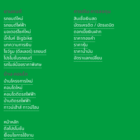
การใช้งานทั่วไปในแต่ละวัน ตั้งแต่การเปิดแอปและทำงานแบบมัลติ
ยานยนต์
การเงิน-การลงทุน
ทาสก์สลับไปมาระหว่างแอปนั้นก็เร็วสุดขีด ส่วนผู้ใช้ที่ต้องทำงาน
รถยนต์ใหม่
สินเชื่อเงินสด
จริงจังยิ่งขึ้น
Mac mini
พร้อมชิป M2 ก็ยังสามารถจัดกา
รถยนต์ไฟฟ้า
บัตรเครดิต / บัตรเดบิต
รกับเวิร์กโหลดที่ต้องประมวลผลหนักๆ ได้สบาย ยิ่งกว่านั้นยังมี
มอเตอร์ไซค์ใหม่
ดอกเบี้ยเงินฝาก
หน่วยความจำแบบรวมขนาดสูงสุด 24GB และแบนด์วิดท์หน่วย
บิ๊กไบค์ Bigbike
ราคาทองคำ
ความจำ 100GB/s จึงสามารถทำงานอย่างการปรับแต่งภาพใน
บทความการเงิน
ราคาหุ้น
Adobe Photoshop ได้เร็วขึ้นสูงสุด 50% เมื่อเทียบกับรุ่นก่อน
โชว์รูม (ดีลเลอร์) รถยนต์
ราคาน้ำมัน
หน้า และชิป M2 ยังเพิ่มความสามารถในการเร่งความเร็ว ProRes
โปรโมชั่นรถยนต์
อัตราแลกเปลี่ยน
รถไมล์น้อยราคาพิเศษ
ให้กับ
Mac mini
ด้วย จึงตัดต่อวิดีโอใน Final Cut Pro ได้เร็วขึ้น
มากกว่า 2 เท่า นอกจากนี้รุ่นที่ใช้ชิป M2 ยังสามารถเล่นวิดีโอ
บ้าน-คอนโด
ProRes 422 ระดับ 8K ที่ 30 fps ได้สูงสุด 2 สตรีม หรือเล่นวิดีโอ
บ้านโครงการใหม่
ProRes 422 ระดับ 4K ที่ 30 fps ได้สูงสุด 12 สตรีม ซึ่งจาก
คอนโดใหม่
คอนโดติดรถไฟฟ้า
ประสิทธิภาพทั้งหมดนี้ ทำให้ Mac mini เร็วกว่าวินโดวส์เดสก์ท็อปรุ่
บ้านติดรถไฟฟ้า
นที่ขายดีที่สุดถึง 5 เท่า
จึงคุ้มค่าเหลือเชื่อทั้งสำหรับผู้ที่ซื้อ
ทาวน์เฮ้าส์ ทาวน์โฮม
คอมพิวเตอร์เครื่องแรก ผู้ที่อยากอัปเกรด และผู้ที่เปลี่ยนมาจาก
PC
หน้าหลัก
ดีลโปรโมชั่น
เงื่อนไขการใช้งาน
>>
อ่านบทความอื่น ๆ ที่น่า