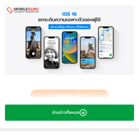
อ่านข่าวทั้งหมด
APPLE
เปิดตัว
iOS 16
เวอร์ชั่นเต็มอย่างเป็นทางการ หลังปล่อย
เวอร์ชั่น Beta ให้ทดลองกันมาสักระยะ โดยมาพร้อมคุณสมบัติใหม่
ที่เน้นไปที่การเปิดอิสระให้ผู้ใช้งานได้ Custom หน้าตาอินเทอร์เฟซ
ต่าง ๆ ได้มากขึ้น พร้อมนำข้อมูลบางส่วนมาแสดงบนหน้าจอได้แล้ว