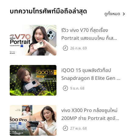
โดยเฉพาะเปอร์เซ็นต์แบตเตอรี่ที่มีหลายคนเรียกร้องมานาน ส่วน
บทความโทรศัพท์มือถือล่าสุด
รายละเอียดอื่น ๆ ไปตามกันได้ที่ด้านล่างได้เลยครับ
ดูทั้งหมด
รีวิว vivo V70 ที่สุดเรื่อง
Portrait แสงแบบไหน ก็เส
กช็อตให้สวยได้!
26 ก.พ. 69
iQOO 15 ขุมพลังตัวท็อป
Snapdragon 8 Elite Gen 5
เล่นลื่นทุกเกม!
9 ธ.ค. 68
หน้าจอล็อคแบบใหม่ - การแชร์และติดต่อ
vivo X300 Pro กล้องซูมใหม่
สื่อสารปรับปรุงใหม่ เข้าใจและง่ายขึ้น
200MP ถ่าย Portrait สุดจัด
หน้าจอล็อคใน iOS 16 มอบความเป็นส่วนตัว ความสวยงาม และ
ต่อเลนส์เสริมได้!
27 พ.ย. 68
เป็นประโยชน์มากขึ้น เอฟเฟ็กต์ใหม่แบบหลายระดับชั้นทำให้ตัวแบบ