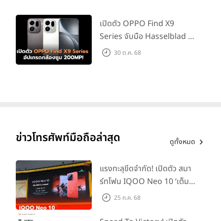
ในรูปภาพโดดเด่นอย่างสวยงามอยู่ด้านหน้าเวลาที่แสดงบนหน้าจอ
ล็อค ทำให้ภาพดูมีมิติ ผู้ใช้ยังสามารถเปลี่ยนหน้าตาของวันที่และ
เปิดตัว OPPO Find X9
เวลาด้วยลักษณะอักษรและตัวเลือกสีที่สื่อความหมาย หน้าจอล็อค
Series จับมือ Hasselblad อัป
ยังมาพร้อมวิดเจ็ตที่ได้รับแรงบันดาลใจมาจากกลไกหน้าปัด Apple
เกรดกล้องซูม 200MP!
Watch ทำให้มองเห็นข้อมูลที่ต้องการได้โดยง่าย เช่น กิจกรรมใน
30 ต.ค. 68
ปฏิทินที่กำลังจะเกิดขึ้น สภาพอากาศ ระดับแบตเตอรี่ การตั้งปลุก
เขตเวลา ความคืบหน้าของวงแหวนกิจกรรม และอีกมากมาย
ข่าวโทรศัพท์มือถือล่าสุด
ดูทั้งหมด
แรงทะลุขีดจำกัด! เปิดตัว สมา
ร์ทโฟน IQOO Neo 10 ‘เต็ม
แม็กซ์ในทุกแมตช์’ ในราคาเริ่ม
25 ก.ค. 68
แกลเลอรี่หน้าจอล็อคแบบใหม่มาพร้อมตัวเลือกที่ให้แรงบันดาลใจ
ต้นเพียง 15,900 บาท
หลายแบบ เช่น คอลเลกชั่น Apple ที่มีภาพแห่งความภาคภูมิใจและ