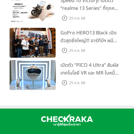
Speed To Victory! เปิดตัว
ความเป็นหนึ่งเดียวเพื่อฉลองโอกาสพิเศษทางวัฒนธรรม ภาพพื้น
“realme 13 Series” ที่ทุกคน
หลังสภาพอากาศซึ่งสามารถเห็นสภาวะอากาศแบบสดที่มีการ
รอคอย อัพเกรดชิปเซ็ตตัวแรง
เปลี่ยนแปลงเกิดขึ้นตลอดทั้งวัน
25 ก.ค. 68
ขึ้นแท่น Gaming
และภาพพื้นหลังดาราศาสตร์เพื่อดูโลก ดวงจันทร์ และระบบสุริย
Dominator แห่งปี! ในราคา
จักรวาล ผู้ใช้ยังสามารถสร้างหน้าจอล็อคโดยใช้อิโมจิหรือสีสันที่ชื่น
GoPro HERO13 Black เปิด
เริ่มต้นเพียง 8,999 บาท
ชอบผสมรวมเข้าด้วยกัน อีกทั้งยังสร้างหน้าจอล็อคได้หลายแบบ
ตัวสุดยิ่งใหญ่!!! อาร์ทีบีฯ ผนึก
และสลับรูปแบบที่ชื่นชอบไปมาได้ง่ายๆ เพียงแค่ปัดครั้งเดียว
กำลัง Big Camera และ
25 ก.ค. 68
คุณสมบัติกิจกรรมสดเป็นคุณสมบัติใหม่ที่ช่วยให้ผู้ใช้เกาะติดสิ่งที่
GoPro จัดกิจกรรมสุด
กำลังเกิดขึ้นได้โดยตรงบนหน้าจอล็อคในแบบเรียลไทม์ เช่น การ
สร้างสรรค์ ‘GoPro...Go Pro
เปิดตัว “PICO 4 Ultra” สัมผัส
แข่งขันกีฬา การออกกำลังกาย การแชร์รถ หรือคำสั่งการจัดส่ง
Creators’
เทคโนโลยี VR และ MR ในหนึ่ง
อาหาร1
เดียว ยกระดับการทำงานและ
25 ก.ค. 68
ความบันเทิง ตอบโจทย์โลก
เสมือนจริงที่คมชัดยิ่งกว่าเคย