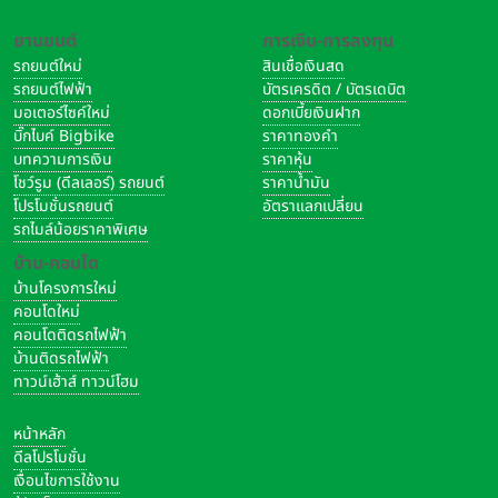
ยานยนต์
การเงิน-การลงทุน
รถยนต์ใหม่
สินเชื่อเงินสด
รถยนต์ไฟฟ้า
บัตรเครดิต / บัตรเดบิต
มอเตอร์ไซค์ใหม่
ดอกเบี้ยเงินฝาก
บิ๊กไบค์ Bigbike
ราคาทองคำ
บทความการเงิน
ราคาหุ้น
โชว์รูม (ดีลเลอร์) รถยนต์
ราคาน้ำมัน
โปรโมชั่นรถยนต์
อัตราแลกเปลี่ยน
รถไมล์น้อยราคาพิเศษ
บ้าน-คอนโด
การแจ้งเตือนได้รับการออกแบบใหม่ให้เลื่อนขึ้นจากด้านล่างสุด
บ้านโครงการใหม่
ปรับปรุงโหมดโฟกัสให้ง่ายและมี
คอนโดใหม่
คอนโดติดรถไฟฟ้า
ประสิทธิภาพมากขึ้น
บ้านติดรถไฟฟ้า
ทาวน์เฮ้าส์ ทาวน์โฮม
หมดโฟกัสมีปรับปรุงใหม่ให้ตั้งค่าง่ายขึ้น และตอนนี้ยังเชื่อมต่อกับ
หน้าจอล็อค ให้ผู้ใช้สามารถกำหนดภาพพื้นหลังและวิดเจ็ตบนหน้าจอ
หน้าหลัก
ล็อคให้เข้ากับโหมดโฟกัสได้ โดยสามารถเปิดใช้งานโหมดโฟกัสได้
ดีลโปรโมชั่น
เพียงแค่ปัดไปที่หน้าจอล็อคที่เกี่ยวข้อง และด้วยฟิลเตอร์สำหรับ
เงื่อนไขการใช้งาน
โหมดโฟกัสทำให้แอปต่างๆ เช่น แอปปฏิทิน แอปเมล แอปข้อความ