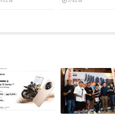
9 ธ.ค. 68
27 พ.ย. 68
4 การผสานกันที่ลงตัวที่สุดของนวัตกรรมและด
ในรูปแบบแฟชั่นไอเท็ม เรียกได้ว่าแค่ถือไว้ก็ปัง และเมื่อกางออกมาก็จ
างดี โดยทุกคนสามารถถ่ายรูปได้อย่างอิสระ ในมุมที่ฉีกจากกฎเดิมๆ ด้
มารถพับได้หลายองศา สามารถถ่ายรูปได้แบบ Hands-free ทำให้มุมของก