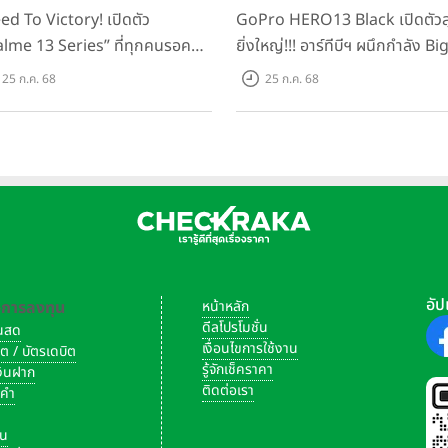
่มก็ไม่ต้องพึ่งใคร นอกจากนี้ยังสามารถถ่ายภาพในที่แสงน้อยได้เป็นอ
ed To Victory! เปิดตัว
GoPro HERO13 Black เปิดตัวส
าง Cover screen ได้อีกด้วย
alme 13 Series” ที่ทุกคนรอคอย
ยิ่งใหญ่!!! อาร์ทีบีฯ ผนึกกำลัง Bi
กรดชิปเซ็ตตัวแรง ขึ้นแท่น
Camera และ GoPro จัดกิจกรร
25 ก.ค. 68
25 ก.ค. 68
ing Dominator แห่งปี! ใน
สร้างสรรค์ ‘GoPro...Go Pro
าเริ่มต้นเพียง 8,999 บาท
Creators’
อัป
-การลงทุน
หน้าหลัก
ดีลโปรโมชั่น
งินสด
เงื่อนไขการใช้งาน
ิต / บัตรเดบิต
รู้จักเช็คราคา
เงินฝาก
ติดต่อเรา
งคำ
ัน