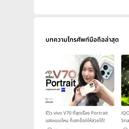
งาน
Samsung Galaxy Z Flip4 &
และสนุกกว่าเดิม
บทความโทรศัพท์มือถือล่าสุด
รีวิว vivo V70 ที่สุดเรื่อง Portrait
iQO
แสงแบบไหน ก็เสกช็อตให้สวยได้!
Sna
ทุก