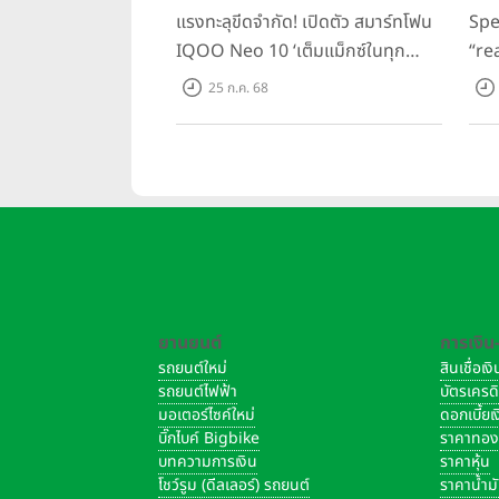
แขน จะถ่ายรูปตัวเองหรือถ่ายรูปกลุ
แรงทะลุขีดจำกัด! เปิดตัว สมาร์ทโฟน
Spe
สามารถถ่ายภาพแบบรวดเร็วได้ผ่านท
IQOO Neo 10 ‘เต็มแม็กซ์ในทุก
“re
แมตช์’ ในราคาเริ่มต้นเพียง 15,900
อัพเ
25 ก.ค. 68
บาท
Gam
ราค
ยานยนต์
การเงิน
รถยนต์ใหม่
สินเชื่อเ
รถยนต์ไฟฟ้า
บัตรเครด
มอเตอร์ไซค์ใหม่
ดอกเบี้ย
บิ๊กไบค์ Bigbike
ราคาทอ
บทความการเงิน
ราคาหุ้น
โชว์รูม (ดีลเลอร์) รถยนต์
ราคาน้ำม