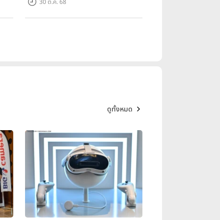
30 ต.ค. 68
ดูทั้งหมด
ีไซน์สวยงามที่บ่งบอก
ะพบกับความมหัศจรรย์ของนวัตกรรมที่
วยความสามารถพิเศษของสมาร์ทโฟนจอ
ารถ่ายภาพไม่ถูกจำกัดด้วยความยาว