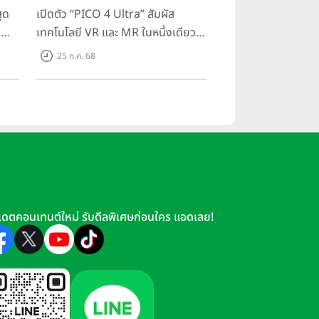
ย่างดีในโหมด Nightography และ
ุด
เปิดตัว “PICO 4 Ultra” สัมผัส
g
เทคโนโลยี VR และ MR ในหนึ่งเดียว
มสุด
ยกระดับการทำงานและความบันเทิง
25 ก.ค. 68
ตอบโจทย์โลกเสมือนจริงที่คมชัดยิ่ง
กว่าเคย
เดตคอนเทนต์ใหม่ รับดีลพิเศษก่อนใคร แอดเลย!