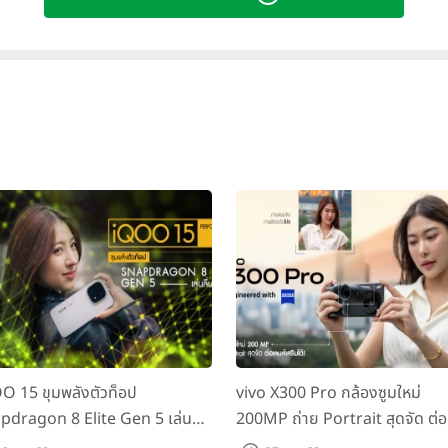
 Z Fold4 Experience Day
เตรียมตัวให้พร้อม และมาก้าวข้ามขีดจำก
O 15 ขุมพลังตัวท็อป
vivo X300 Pro กล้องซูมใหม่
pdragon 8 Elite Gen 5 เล่นลื่น
200MP ถ่าย Portrait สุดจัด ต่อ
เกม!
เลนส์เสริมได้!