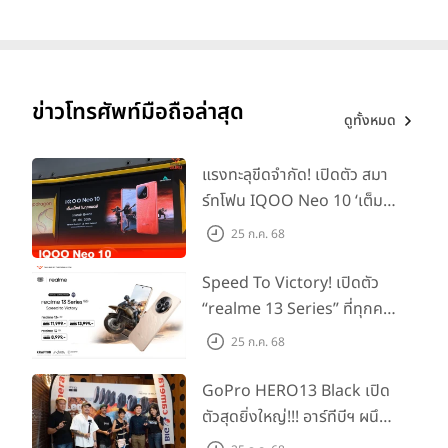
3,900 บาท
Redmi Note 12
สถานะ
เปิดตัว :
5 ม.ค. 2023
(อินเดีย)
ข่าวโทรศัพท์มือถือล่าสุด
วางจำหน่าย :
11 ม.ค. 2023
ดูทั้งหมด
ราคาเปิดตัว :
รุ่น 4GB + 128GB ราคา 15,499 รูปีอินเดีย หรือประมาณ
แรงทะลุขีดจำกัด! เปิดตัว สมา
6,400 บาท
ร์ทโฟน IQOO Neo 10 ‘เต็ม
รุ่น 6GB + 128GB ราคา 17,499 รูปีอินเดีย หรือประมาณ
แม็กซ์ในทุกแมตช์’ ในราคาเริ่ม
25 ก.ค. 68
7,200 บาท
ต้นเพียง 15,900 บาท
Speed To Victory! เปิดตัว
Redmi Note 12 Pro
“realme 13 Series” ที่ทุกคน
สถานะ
รอคอย อัพเกรดชิปเซ็ตตัวแรง
เปิดตัว :
5 ม.ค. 2023
(อินเดีย)
25 ก.ค. 68
วางจำหน่าย :
11 ม.ค. 2023
ขึ้นแท่น Gaming
ราคาเปิดตัว :
Dominator แห่งปี! ในราคา
GoPro HERO13 Black เปิด
รุ่น 6GB + 128GB ราคา 24,999 รูปีอินเดีย หรือประมาณ
เริ่มต้นเพียง 8,999 บาท
ตัวสุดยิ่งใหญ่!!! อาร์ทีบีฯ ผนึก
10,300 บาท
กำลัง Big Camera และ