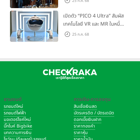
25 ก.ค. 68
รุ่น 8GB + 128GB ราคา 26,999 รูปีอินเดีย หรือประมาณ
GoPro จัดกิจกรรมสุด
11,100 บาท
สร้างสรรค์ ‘GoPro...Go Pro
เปิดตัว “PICO 4 Ultra” สัมผัส
รุ่น 8GB + 256GB ราคา 27,999 รูปีอินเดีย หรือประมาณ
Creators’
เทคโนโลยี VR และ MR ในหนึ่ง
11,500 บาท
เดียว ยกระดับการทำงานและ
25 ก.ค. 68
Redmi Note 12 Pro+
ความบันเทิง ตอบโจทย์โลก
สถานะ
เสมือนจริงที่คมชัดยิ่งกว่าเคย
เปิดตัว :
5 ม.ค. 2023
(อินเดีย)
วางจำหน่าย :
11 ม.ค. 2023
ราคาเปิดตัว :
รุ่น 8GB + 256GB ราคา 25,999 รูปีอินเดีย หรือประมาณ
10,700 บาท
รุ่น 12GB + 256GB ราคา 28,999 รูปีอินเดีย หรือประมาณ
ยานยนต์
การเงิน-การลงทุน
11,900 บาท
รถยนต์ใหม่
สินเชื่อเงินสด
รถยนต์ไฟฟ้า
บัตรเครดิต / บัตรเดบิต
Lenovo ThinkPhone by Motorola
มอเตอร์ไซค์ใหม่
ดอกเบี้ยเงินฝาก
สถานะ
บิ๊กไบค์ Bigbike
ราคาทองคำ
เปิดตัว :
5 ม.ค. 2023 @CES 2023
(สหรัฐอเมริกา)
บทความการเงิน
ราคาหุ้น
วางจำหน่าย :
-
โชว์รูม (ดีลเลอร์) รถยนต์
ราคาน้ำมัน