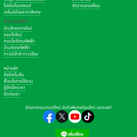
โปรโมชั่นรถยนต์
อัตราแลกเปลี่ยน
ราคาเปิดตัว :
-
รถไมล์น้อยราคาพิเศษ
Honor X7a
บ้าน-คอนโด
สถานะ
บ้านโครงการใหม่
เปิดตัว :
6 ม.ค. 2023
(จีน)
คอนโดใหม่
คอนโดติดรถไฟฟ้า
วางจำหน่าย :
-
บ้านติดรถไฟฟ้า
ราคาเปิดตัว :
ทาวน์เฮ้าส์ ทาวน์โฮม
รุ่น 6GB + 128GB ราคา 799 หยวนจีน หรือประมาณ 3,900 บาท
หน้าหลัก
OPPO A78 5G
ดีลโปรโมชั่น
สถานะ
เงื่อนไขการใช้งาน
เปิดตัว :
7 ม.ค. 2023
(มาเลเซีย)
รู้จักเช็คราคา
วางจำหน่าย :
-
ติดต่อเรา
ราคาเปิดตัว :
-
อัปเดตคอนเทนต์ใหม่ รับดีลพิเศษก่อนใคร แอดเลย!
OPPO A56s
สถานะ
เปิดตัว :
9 ม.ค. 2023
(จีน)
วางจำหน่าย :
-