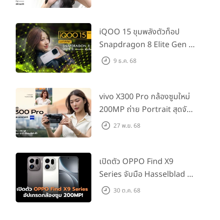
22,000 บาท
รุ่น 16GB + 512GB ราคา 4,899 หยวนจีน หรือประมาณ
iQOO 15 ขุมพลังตัวท็อป
24,100 บาท
Snapdragon 8 Elite Gen 5
Samsung Galaxy A14 5G
เล่นลื่นทุกเกม!
9 ธ.ค. 68
สถานะ
เปิดตัว :
4 ม.ค. 2023
(สหรัฐอเมริกา)
วางจำหน่าย :
12 ม.ค. 2023
vivo X300 Pro กล้องซูมใหม่
ราคาเปิดตัว :
200MP ถ่าย Portrait สุดจัด
รุ่น 4GB + 64GB ราคา 199 ดอลลาร์สหรัฐ หรือประมาณ 6,700
ต่อเลนส์เสริมได้!
27 พ.ย. 68
บาท
Samsung Galaxy F04
สถานะ
เปิดตัว OPPO Find X9
เปิดตัว :
4 ม.ค. 2023
(อินเดีย)
Series จับมือ Hasselblad อัป
วางจำหน่าย :
12 ม.ค. 2023
เกรดกล้องซูม 200MP!
30 ต.ค. 68
ราคาเปิดตัว :
รุ่น 4GB + 64GB ราคา 9,499 รูปีอินเดีย หรือประมาณ