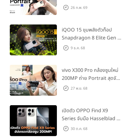
กช็อตให้สวยได้!
26 ก.พ. 69
iQOO 15 ขุมพลังตัวท็อป
บทสรุป (Wrap Up)
Snapdragon 8 Elite Gen 5
เล่นลื่นทุกเกม!
9 ธ.ค. 68
vivo X300 Pro กล้องซูมใหม่
200MP ถ่าย Portrait สุดจัด
ต่อเลนส์เสริมได้!
27 พ.ย. 68
รายละเอียดสเปก (Specification)
เปิดตัว OPPO Find X9
Series จับมือ Hasselblad อัป
เกรดกล้องซูม 200MP!
30 ต.ค. 68