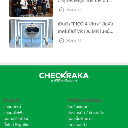
ตัวสุดยิ่งใหญ่!!! อาร์ทีบีฯ ผนึก
กำลัง Big Camera และ
25 ก.ค. 68
GoPro จัดกิจกรรมสุด
สร้างสรรค์ ‘GoPro...Go Pro
เปิดตัว “PICO 4 Ultra” สัมผัส
Creators’
เทคโนโลยี VR และ MR ในหนึ่ง
เดียว ยกระดับการทำงานและ
25 ก.ค. 68
ความบันเทิง ตอบโจทย์โลก
เสมือนจริงที่คมชัดยิ่งกว่าเคย
ชุดกล้องจะอยู่บนแผ่นกระจกสีดำขนาดใหญ่ ยิ่งขับเน้นให้ดูพรีเมี่ยมมาก
ยิ่งขึ้น กล้องหลังประกอบด้วยกล้องคู่ ความละเอียด 50MP F1.8,
(wide), PDAF + 2MP F2.4, (macro) และไฟแฟลชคู่ LED
ยานยนต์
การเงิน-การลงทุน
รถยนต์ใหม่
สินเชื่อเงินสด
รถยนต์ไฟฟ้า
บัตรเครดิต / บัตรเดบิต
มอเตอร์ไซค์ใหม่
ดอกเบี้ยเงินฝาก
บิ๊กไบค์ Bigbike
ราคาทองคำ