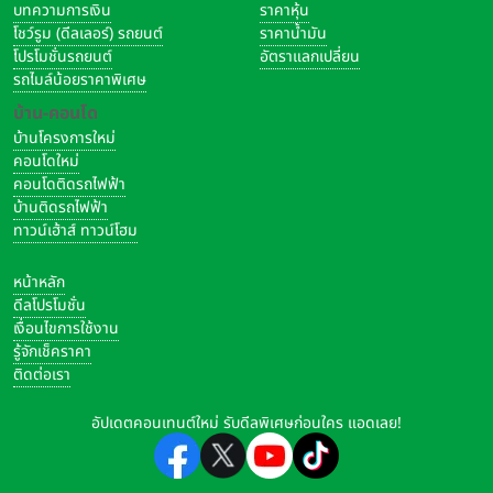
บทความการเงิน
ราคาหุ้น
โชว์รูม (ดีลเลอร์) รถยนต์
ราคาน้ำมัน
โปรโมชั่นรถยนต์
อัตราแลกเปลี่ยน
รถไมล์น้อยราคาพิเศษ
บ้าน-คอนโด
บ้านโครงการใหม่
คอนโดใหม่
คอนโดติดรถไฟฟ้า
สำหรับหน้าจอของ
vivo Y22
เป็นหน้าจอ IPS ขนาด 6.55 นิ้ว ความ
บ้านติดรถไฟฟ้า
ละเอียด HD+ 720 x 1612 pixels (270 ppi) และกล้องหน้าแบบหยด
ทาวน์เฮ้าส์ ทาวน์โฮม
น้ำ ความละเอียด 8MP F2.0, (wide)
หน้าหลัก
ดีลโปรโมชั่น
เงื่อนไขการใช้งาน
รู้จักเช็คราคา
ติดต่อเรา
อัปเดตคอนเทนต์ใหม่ รับดีลพิเศษก่อนใคร แอดเลย!