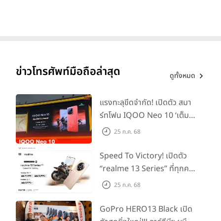
ราคาและการวางจำหน่าย (Price & Availability)
การออกแบบ (Design)
ข่าวโทรศัพท์มือถือล่าสุด
ดูทั้งหมด
vivo Y22
มาพร้อมความโดดเด่นในเรื่องของดีไซน์แบบ 2.5D ดูทันสมัย
แรงทะลุขีดจำกัด! เปิดตัว สมา
และสวยงาม โดยรุ่นนี้จะมีให้เลือก 2 สี ได้แก่ Metaverse Green
ร์ทโฟน IQOO Neo 10 ‘เต็ม
และ Starlit Blue สำหรับเครื่องที่เราได้มารีวิวจะเป็นสี Starlit Blue นะ
แม็กซ์ในทุกแมตช์’ ในราคาเริ่ม
ครับ ดูเข้มและไล่โทนได้อย่างสวยงามแถมยังมีความระยิบระยับ ดู
25 ก.ค. 68
ต้นเพียง 15,900 บาท
สวยงามเกินราคามากๆครับ นอกจากนี้ยังรองรับมาตรฐานป้องกันละออง
น้ำ และฝุ่นระดับ IP54
Speed To Victory! เปิดตัว
“realme 13 Series” ที่ทุกคน
รอคอย อัพเกรดชิปเซ็ตตัวแรง
25 ก.ค. 68
ขึ้นแท่น Gaming
Dominator แห่งปี! ในราคา
GoPro HERO13 Black เปิด
เริ่มต้นเพียง 8,999 บาท