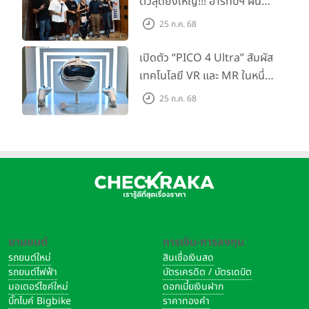
ตัวสุดยิ่งใหญ่!!! อาร์ทีบีฯ ผนึก
กำลัง Big Camera และ
25 ก.ค. 68
GoPro จัดกิจกรรมสุด
สร้างสรรค์ ‘GoPro...Go Pro
เปิดตัว “PICO 4 Ultra” สัมผัส
Creators’
เทคโนโลยี VR และ MR ในหนึ่ง
เดียว ยกระดับการทำงานและ
25 ก.ค. 68
ความบันเทิง ตอบโจทย์โลก
เสมือนจริงที่คมชัดยิ่งกว่าเคย
ยานยนต์
การเงิน-การลงทุน
รถยนต์ใหม่
สินเชื่อเงินสด
รถยนต์ไฟฟ้า
บัตรเครดิต / บัตรเดบิต
มอเตอร์ไซค์ใหม่
ดอกเบี้ยเงินฝาก
บิ๊กไบค์ Bigbike
ราคาทองคำ