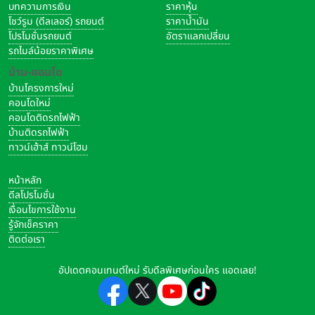
ด้านหลังของตัวเครื่อง มีชุดเซ็นเซอร์กล้องแบบ Triple Camera
บทความการเงิน
ราคาหุ้น
ประกอบด้วย เซ็นเซอร์กล้องหลักความละเอียด 200MP (F1.69), กล้อง
โชว์รูม (ดีลเลอร์) รถยนต์
ราคาน้ำมัน
มุมกว้างพิเศษความละเอียด 8MP (F2.2/FOV 120º) และกล้องมาโคร
โปรโมชั่นรถยนต์
อัตราแลกเปลี่ยน
รถไมล์น้อยราคาพิเศษ
ความละเอียด 2MP (F2.4) มีไฟแฟลช LED สำหรับช่วยถ่ายตอนกลาง
คืน
บ้าน-คอนโด
บ้านโครงการใหม่
คอนโดใหม่
คอนโดติดรถไฟฟ้า
บ้านติดรถไฟฟ้า
ทาวน์เฮ้าส์ ทาวน์โฮม
หน้าหลัก
ดีลโปรโมชั่น
เงื่อนไขการใช้งาน
รู้จักเช็คราคา
ติดต่อเรา
อัปเดตคอนเทนต์ใหม่ รับดีลพิเศษก่อนใคร แอดเลย!