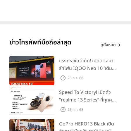
ข่าวโทรศัพท์มือถือล่าสุด
ดูทั้งหมด
ด้านล่างของตัวเครื่อง มีลำโพงเสียงตัวที่สองทำงานร่วมกับตัวบน,
แรงทะลุขีดจำกัด! เปิดตัว สมา
พอร์ต USB-C และช่องสำหรับใส่ซิมการ์ด (หน้า-หลัง) ซึ่งรองรับการใช้
ร์ทโฟน IQOO Neo 10 ‘เต็ม
งานสองซิมพร้อมกัน
แม็กซ์ในทุกแมตช์’ ในราคาเริ่ม
25 ก.ค. 68
ต้นเพียง 15,900 บาท
Speed To Victory! เปิดตัว
“realme 13 Series” ที่ทุกคน
รอคอย อัพเกรดชิปเซ็ตตัวแรง
25 ก.ค. 68
ขึ้นแท่น Gaming
Dominator แห่งปี! ในราคา
GoPro HERO13 Black เปิด
เริ่มต้นเพียง 8,999 บาท