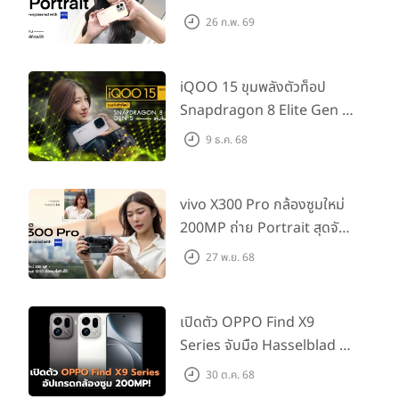
กช็อตให้สวยได้!
26 ก.พ. 69
iQOO 15 ขุมพลังตัวท็อป
Snapdragon 8 Elite Gen 5
เล่นลื่นทุกเกม!
9 ธ.ค. 68
vivo X300 Pro กล้องซูมใหม่
200MP ถ่าย Portrait สุดจัด
ด้านข้างขวาของตัวเครื่อง มีปุ่มกดปรับระดับเสียงเพิ่ม-ลด (Volume)
ต่อเลนส์เสริมได้!
27 พ.ย. 68
และปุ่มเปิด-ปิดเครื่อง (Power)
เปิดตัว OPPO Find X9
Series จับมือ Hasselblad อัป
เกรดกล้องซูม 200MP!
30 ต.ค. 68