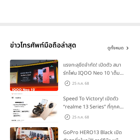
ข่าวโทรศัพท์มือถือล่าสุด
ดูทั้งหมด
แรงทะลุขีดจำกัด! เปิดตัว สมา
Specification (รายละเอียดสเปกตัวเครื่อง)
ร์ทโฟน IQOO Neo 10 ‘เต็ม
แม็กซ์ในทุกแมตช์’ ในราคาเริ่ม
25 ก.ค. 68
• หน้าจอแสดงผล LCD ขนาด 6.7 นิ้ว ความละเอียด 2388x1080
ต้นเพียง 15,900 บาท
พิกเซล (Refresh rate 60Hz)
Speed To Victory! เปิดตัว
“realme 13 Series” ที่ทุกคน
• ชิปประมวลผล Snapdragon 680 ความเร็ว 1.9GHz
รอคอย อัพเกรดชิปเซ็ตตัวแรง
25 ก.ค. 68
• GPU Adreno 610
ขึ้นแท่น Gaming
Dominator แห่งปี! ในราคา
GoPro HERO13 Black เปิด
• RAM 6GB
เริ่มต้นเพียง 8,999 บาท