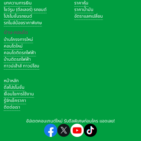
บทความการเงิน
ราคาหุ้น
• แบตเตอรี่ 4000 mAh (Honor SuperCharge 22.5W)
โชว์รูม (ดีลเลอร์) รถยนต์
ราคาน้ำมัน
โปรโมชั่นรถยนต์
อัตราแลกเปลี่ยน
รถไมล์น้อยราคาพิเศษ
บ้าน-คอนโด
บ้านโครงการใหม่
คอนโดใหม่
คอนโดติดรถไฟฟ้า
บ้านติดรถไฟฟ้า
ทาวน์เฮ้าส์ ทาวน์โฮม
หน้าหลัก
ดีลโปรโมชั่น
เงื่อนไขการใช้งาน
รู้จักเช็คราคา
ติดต่อเรา
อัปเดตคอนเทนต์ใหม่ รับดีลพิเศษก่อนใคร แอดเลย!