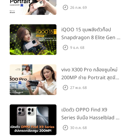
กช็อตให้สวยได้!
กล้อง Depth ความละเอียด 2MP และกล้องมาโครความละเอียด 2MP
26 ก.พ. 69
iQOO 15 ขุมพลังตัวท็อป
Snapdragon 8 Elite Gen 5
เล่นลื่นทุกเกม!
9 ธ.ค. 68
vivo X300 Pro กล้องซูมใหม่
200MP ถ่าย Portrait สุดจัด
ต่อเลนส์เสริมได้!
27 พ.ย. 68
เปิดตัว OPPO Find X9
Series จับมือ Hasselblad อัป
เกรดกล้องซูม 200MP!
30 ต.ค. 68