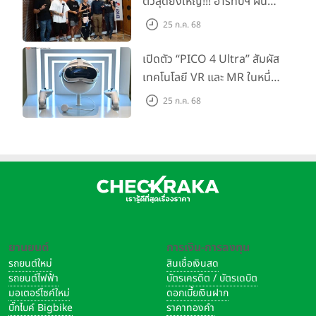
ตัวสุดยิ่งใหญ่!!! อาร์ทีบีฯ ผนึก
• ROM 128GB
กำลัง Big Camera และ
25 ก.ค. 68
GoPro จัดกิจกรรมสุด
• Android OS 11 with MagicUI 4.2
สร้างสรรค์ ‘GoPro...Go Pro
เปิดตัว “PICO 4 Ultra” สัมผัส
• กล้องถ่ายรูป Quad Camera ประกอบด้วย
Creators’
เทคโนโลยี VR และ MR ในหนึ่ง
เดียว ยกระดับการทำงานและ
25 ก.ค. 68
• กล้องหลัก ความละเอียด 64MP (F1.8)
ความบันเทิง ตอบโจทย์โลก
• กล้องเลนส์มุมกว้าง ความละเอียด 5MP (F2.2)
เสมือนจริงที่คมชัดยิ่งกว่าเคย
• กล้อง Depth ความละเอียด 2MP (F2.4)
• กล้อง Macro ความละเอียด 2MP (F2.4)
• กล้องหน้า ความละเอียด 16MP (F2.45)
ยานยนต์
การเงิน-การลงทุน
• WiFi 802.11 a/b/g/n/ac
รถยนต์ใหม่
สินเชื่อเงินสด
• Bluetooth 5.0
รถยนต์ไฟฟ้า
บัตรเครดิต / บัตรเดบิต
มอเตอร์ไซค์ใหม่
ดอกเบี้ยเงินฝาก
• OTG Support
บิ๊กไบค์ Bigbike
ราคาทองคำ