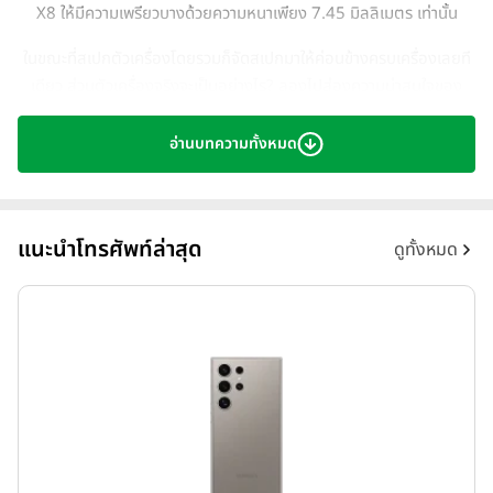
X8 ให้มีความเพรียวบางด้วยความหนาเพียง 7.45 มิลลิเมตร เท่านั้น
ในขณะที่สเปกตัวเครื่องโดยรวมก็จัดสเปกมาให้ค่อนข้างครบเครื่องเลยที
เดียว ส่วนตัวเครื่องจริงจะเป็นอย่างไร? ลองไปส่องความน่าสนใจของ
Honor X8 พร้อมกันด้านล่างได้เลยครับ
อ่านบทความทั้งหมด
Design (งานออกแบบ)
Honor X8
มาพร้อมงานออกแบบตัวเครื่องที่ขนาดเพรียวบางเพียง
แนะนำโทรศัพท์ล่าสุด
ดูทั้งหมด
7.45 มิลลิเมตร สูง 163.4 มิลลิเมตร กว้าง 74.7 มิลลิเมตร และมีน้ำ
หนักตัวเครื่องรวม 177 กรัม ด้านหน้ามีหน้าจอแสดงผล LCD ขนาด 6.7
นิ้ว ความละเอียดระดับ FullHD+ (Refresh rate 60Hz) มีอัตราส่วนการ
แสดงผล 19.9 : 9