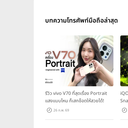
เปรียบเทียบรายละเอียดสเปค
บทความโทรศัพท์มือถือล่าสุด
Sony Xperia XZ Pr
Snapdragon 835, CPU Octa
64GB (เพิ่มหน่วยความจำภายน
dependent), acceleromet
แบตเตอรี่ความจุ 3,230 mAh ร
Huawei P10 Plus
รองรับ
รีวิว vivo V70 ที่สุดเรื่อง Portrait
iQO
Cortex-A73 & 4x1.8 GHz C
แสงแบบไหน ก็เสกช็อตให้สวยได้!
Sna
หน่วยความจำภายนอกได้), Wi
ทุก
gyro, proximity, compass, ท
26 ก.พ. 69
LG G6
รองรับ 4G LTE-A (