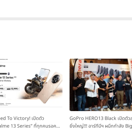
x1.6 GHz Kryo), GPU Adreno 530, RAM 4GB, หน่วยความจำภายใน 
.11 a/b/g/n/ac, Bluetooth 4.2, เซ็นเซอร์ Fingerprint (rear-mou
eter, color spectrum, ทำงานบน Android 7.0 Nougat, แบตเตอรี
มาตรฐานกันน้ำ และฝุ่น IP68 และรองรับมาตรฐานทางการทหารระดับ 
ed To Victory! เปิดตัว
GoPro HERO13 Black เปิดตัวส
alme 13 Series” ที่ทุกคนรอคอย
ยิ่งใหญ่!!! อาร์ทีบีฯ ผนึกกำลัง Bi