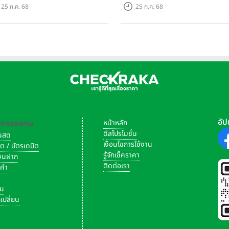
กรดชิปเซ็ตตัวแรง ขึ้นแท่น
Camera และ GoPro จัดกิจกรร
25 ก.ค. 68
25 ก.ค. 68
ing Dominator แห่งปี! ใน
สร้างสรรค์ ‘GoPro...Go Pro
าเริ่มต้นเพียง 8,999 บาท
Creators’
ia XZ Premium
จะดูโดดเด่นที่สุดครับ เลือกใช้ชิปเซ็ตรุ่นล่าสุด Sn
uawei เช่นกัน แต่เคยใช้ไปแล้วใน Huawei Mate 9 Series และทาง
LG 
Snapdragon 821 ซึ่งเป็นจุดที่น่าเสียดายไม่น้อยเลยครับ
อัป
-การลงทุน
หน้าหลัก
ต้องยกให้ทาง
Huawei P10 Plus
เพราะมีตัวเลือก RAM 6GB และหน่ว
ดีลโปรโมชั่น
งินสด
ุ่นเดียวที่มาพร้อม Bluetooth 5.0 ในส่วนเซ็นเซอร์ ทั้ง
Sony Xperia
เงื่อนไขการใช้งาน
ิต / บัตรเดบิต
เยอะพอๆ กัน
รู้จักเช็คราคา
เงินฝาก
ติดต่อเรา
งคำ
รับเครือข่ายเหนือกว่าคู่แข่ง โดยมาพร้อมเทคโนโลยี 4.5G (4x4MIM
ัน
0 จะไม่มีมาให้ รองลงมาจะเป็น
Sony Xperia XZ Premium
ที่รองรั
เปลี่ยน
ps และสุดท้าย
LG G6
รองรับ 4G LTE-A (3CA) Cat12 600/150 M
 มาพร้อมแบตเตอรี่ความจุสูงที่สุด รองลงมาเป็น
LG G6
และ
Sony X