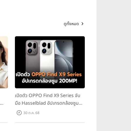
ดูทั้งหมด
ชิปเซ็ต Qualcomm MSM8998
0, RAM 4GB, หน่วยความจำภายใน
gerprint (side-mounted, region
ทำงานบน Android 7.1 Nougat,
arge 3.0, มาตรฐานกันน้ำ และฝุ่น
0, CPU Octa-core (4x2.4 GHz
เปิดตัว OPPO Find X9 Series จับ
ำภายใน 64GB และ 128GB (เพิ่ม
มือ Hasselblad อัปเกรดกล้องซูม
front-mounted), accelerometer,
200MP!
ั้งรองรับ Fast battery charging
30 ต.ค. 68
6 Snapdragon 821, CPU Quad-