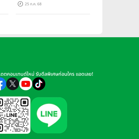
มสุด
ยกระดับการทำงานและความบันเทิง
25 ก.ค. 68
ตอบโจทย์โลกเสมือนจริงที่คมชัดยิ่ง
กว่าเคย
apdragon 835 ส่วนทาง
Huawei P10
G6
นั้นเลือกใช้ชิปเซ็ตที่เก่ากว่าอย่าง
เดตคอนเทนต์ใหม่ รับดีลพิเศษก่อนใคร แอดเลย!
ยความจำ 128GB มาให้ ในทั้ง 3 รุ่น
 XZ Premium
และ
LG G6
นั้นให้มา
O 600Mbps) ซึ่งมีเฉพาะใน Huawei
บ 4G LTE-A (2CA) Cat16 1024/150
bps
peria XZ Premium
ซึ่งทาง Sony