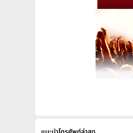
เทียบรุ่นสมาร์ทโฟนเ
เชื่อว่าหลายคนกำลังคิดหนัก หลังง
สมาร์ทโฟนระดับเรือธงที่น่าสนใจท
แนะนำโทรศัพท์ล่าสุด