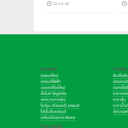
แมตช์’ ในราคาเริ่มต้นเพียง 15,900
อัพเ
25 ก.ค. 68
บาท
Gam
ราค
ดูกันในเรื่องของสเปค
Sony Xper
Plus
ก็ใช้ชิปเซ็ตล่าสุดของทาง H
ยานยนต์
การเงิน
ในส่วนของ RAM และหน่วยความจำ 
รถยนต์ใหม่
สินเชื่อเ
มี S
ony Xperia XZ Premium
ร
รถยนต์ไฟฟ้า
บัตรเครด
มอเตอร์ไซค์ใหม่
ดอกเบี้ย
บิ๊กไบค์ Bigbike
ราคาทอ
ใน 3 รุ่นนี้
Huawei P10 Plus
รอง
บทความการเงิน
ราคาหุ้น
โชว์รูม (ดีลเลอร์) รถยนต์
ราคาน้ำม
P10 Plus เท่านั้น ส่วน Huawei P1
โปรโมชั่นรถยนต์
อัตราแลก
Mb
รถไมล์น้อยราคาพิเศษ
บ้าน-คอนโด
สำหรับแบตเตอรี่ Huawei P10 Plus