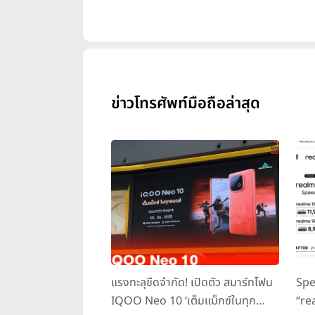
core (2x2.35 GHz Kryo & 2
จำภายนอกได้), Wi-Fi 802
proximity, compass, barom
Charge 3.0, รองรับ
ข่าวโทรศัพท์มือถือล่าสุด
แรงทะลุขีดจำกัด! เปิดตัว สมาร์ทโฟน
Spe
IQOO Neo 10 ‘เต็มแม็กซ์ในทุก
“re