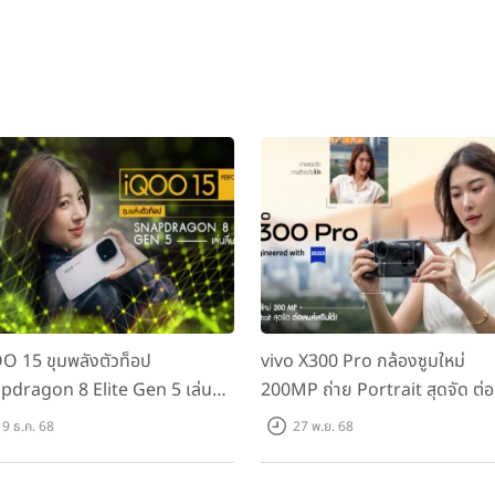
emium
รองรับ 4G LTE-A (2CA) Cat16 1024/150 Mbps, มาพร้อม
-core (4x2.45 GHz Kryo & 4x1.9 GHz Kryo), GPU Adreno 54
อกได้), Wi-Fi 802.11 a/b/g/n/ac, Bluetooth 5.0, เซ็นเซอร์ Fin
er, gyro, proximity, barometer, compass, color spectrum, 
องรับโหมด STAMINA (โหมดประหยัดและควบคุมพลังงาน) และ Quick Ch
ระดับ IP68
 4.5G (4x4MIMO 600Mbps), มาพร้อมชิปเซ็ต HiSilicon Kirin 96
O 15 ขุมพลังตัวท็อป
vivo X300 Pro กล้องซูมใหม่
ortex-A53), GPU Mali-G71 MP8, RAM 4GB และ 6GB, หน่วยความจ
pdragon 8 Elite Gen 5 เล่นลื่น
200MP ถ่าย Portrait สุดจัด ต่อ
-Fi 802.11 a/b/g/n/ac, Bluetooth 4.2, เซ็นเซอร์ Fingerprint (
เกม!
เลนส์เสริมได้!
ำงานบน Android 7.0 Nougat, แบตเตอรี่ความจุ 3,750 mAh พร้อมท
9 ธ.ค. 68
27 พ.ย. 68
3CA) Cat12 600/150 Mbps, มาพร้อมชิปเซ็ต Qualcomm MSM899