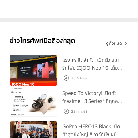
ข่าวโทรศัพท์มือถือล่าสุด
ดูทั้งหมด
แรงทะลุขีดจำกัด! เปิดตัว สมา
ร์ทโฟน IQOO Neo 10 ‘เต็ม
แม็กซ์ในทุกแมตช์’ ในราคาเริ่ม
25 ก.ค. 68
ต้นเพียง 15,900 บาท
Speed To Victory! เปิดตัว
“realme 13 Series” ที่ทุกคน
รอคอย อัพเกรดชิปเซ็ตตัวแรง
25 ก.ค. 68
ขึ้นแท่น Gaming
Dominator แห่งปี! ในราคา
GoPro HERO13 Black เปิด
เริ่มต้นเพียง 8,999 บาท
ตัวสุดยิ่งใหญ่!!! อาร์ทีบีฯ ผนึก