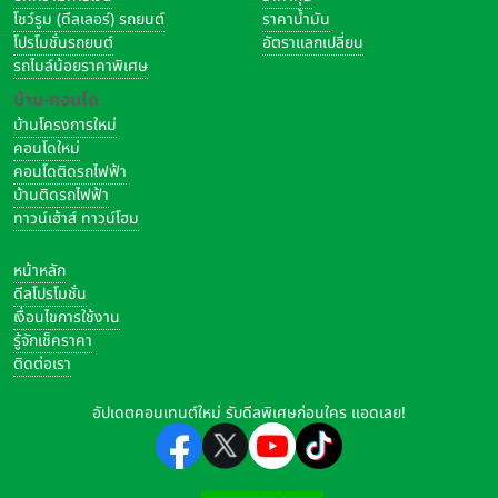
โชว์รูม (ดีลเลอร์) รถยนต์
ราคาน้ำมัน
โปรโมชั่นรถยนต์
อัตราแลกเปลี่ยน
รถไมล์น้อยราคาพิเศษ
บ้าน-คอนโด
บ้านโครงการใหม่
คอนโดใหม่
คอนโดติดรถไฟฟ้า
บ้านติดรถไฟฟ้า
ทาวน์เฮ้าส์ ทาวน์โฮม
หน้าหลัก
ดีลโปรโมชั่น
เงื่อนไขการใช้งาน
รู้จักเช็คราคา
ติดต่อเรา
อัปเดตคอนเทนต์ใหม่ รับดีลพิเศษก่อนใคร แอดเลย!