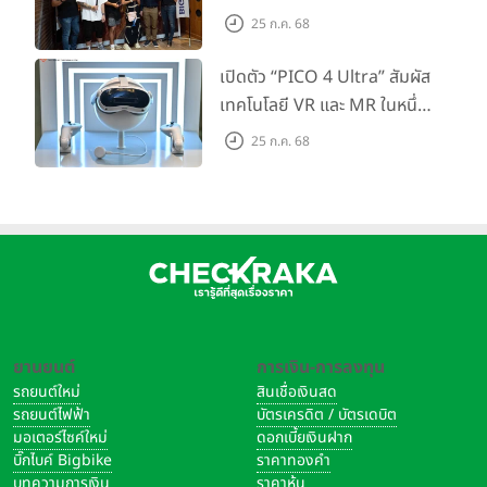
กำลัง Big Camera และ
25 ก.ค. 68
GoPro จัดกิจกรรมสุด
สร้างสรรค์ ‘GoPro...Go Pro
เปิดตัว “PICO 4 Ultra” สัมผัส
Creators’
เทคโนโลยี VR และ MR ในหนึ่ง
เดียว ยกระดับการทำงานและ
25 ก.ค. 68
ความบันเทิง ตอบโจทย์โลก
เสมือนจริงที่คมชัดยิ่งกว่าเคย
ยานยนต์
การเงิน-การลงทุน
รถยนต์ใหม่
สินเชื่อเงินสด
รถยนต์ไฟฟ้า
บัตรเครดิต / บัตรเดบิต
มอเตอร์ไซค์ใหม่
ดอกเบี้ยเงินฝาก
บิ๊กไบค์ Bigbike
ราคาทองคำ
บทความการเงิน
ราคาหุ้น