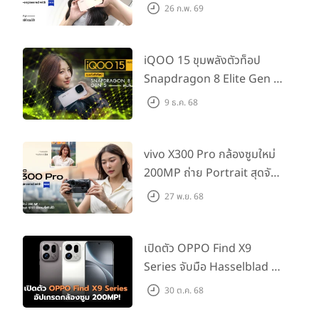
กช็อตให้สวยได้!
26 ก.พ. 69
iQOO 15 ขุมพลังตัวท็อป
Snapdragon 8 Elite Gen 5
เล่นลื่นทุกเกม!
9 ธ.ค. 68
vivo X300 Pro กล้องซูมใหม่
200MP ถ่าย Portrait สุดจัด
ต่อเลนส์เสริมได้!
27 พ.ย. 68
เปิดตัว OPPO Find X9
Series จับมือ Hasselblad อัป
เกรดกล้องซูม 200MP!
30 ต.ค. 68