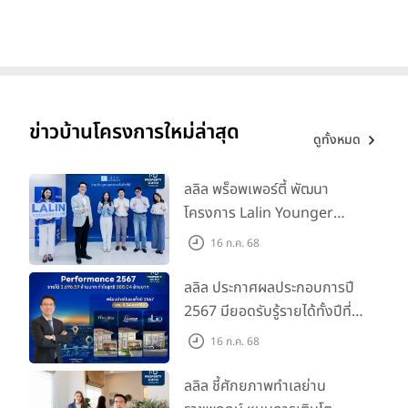
ข่าวบ้านโครงการใหม่ล่าสุด
ดูทั้งหมด
ลลิล พร็อพเพอร์ตี้ พัฒนา
โครงการ Lalin Younger
Club ส่งเสริมผู้นำรุ่นใหม่
16 ก.ค. 68
พัฒนาองค์กรสู่อนาคต
ลลิล ประกาศผลประกอบการปี
2567 มียอดรับรู้รายได้ทั้งปีที่
3,696.59 ล้านบาท กำไรสุทธิ
16 ก.ค. 68
588.04 ล้านบาท พร้อมจ่าย
ปันผลทั้งปี 2567 รวม 0.34
ลลิล ชี้ศักยภาพทำเลย่าน
4. มิติด้านการลงทุนและการส่งต่อ (Investment &
บาท/หุ้น