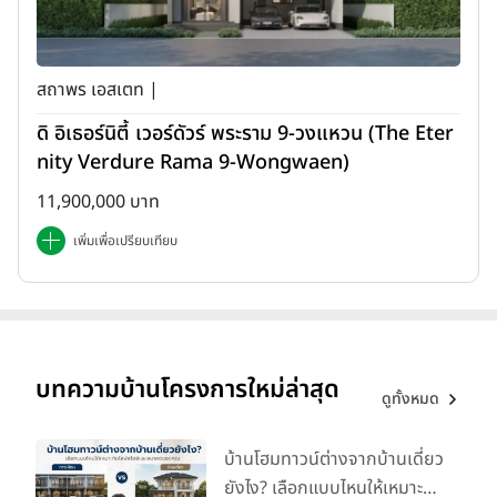
2. มิติด้านสิ่งอำนวยความสะดวกและบริการ
(Facilities & Bespoke Services)
สถาพร เอสเตท |
บ้านเดี่ยว (เอกสิทธิ์ส่วนตัวสูงสุด) :
สิ่งอำนวยความสะดวกทุก
ดิ อิเธอร์นิตี้ เวอร์ดัวร์ พระราม 9-วงแหวน (The Eter
อย่างถูกสร้างขึ้นเพื่อ
"คุณและครอบครัวเท่านั้น"
ไม่ว่าจะเป็นสระ
nity Verdure Rama 9-Wongwaen)
ว่ายน้ำส่วนตัว หรือห้องออกกำลังกาย คุณไม่ต้องแบ่งปันพื้นที่กับ
ใคร มอบความเป็นส่วนตัวในระดับสูงสุด
11,900,000 บาท
คอนโดลักชูรี (บริการระดับเวิลด์คลาส) :
จุดแข็งที่บ้านเดี่ยวให้ไม่ได้
เพิ่มเพื่อเปรียบเทียบ
คือ
"บริการ"
คอนโดระดับซูเปอร์ลักชูรีมักมาพร้อมกับมาตรฐานการ
บริการระดับโรงแรม 5 ดาว เช่น Concierge Service ที่ช่วยจองโต๊ะ
อาหารระดับมิชลินสตาร์, บริการ Doorman, Valet Parking และ
พื้นที่ส่วนกลางขนาดใหญ่ที่ยากจะสร้างเองในบ้านเดี่ยว เช่น สระว่าย
น้ำชมวิวเส้นขอบฟ้า หรือ Private Club บนยอดตึก
บทความบ้านโครงการใหม่ล่าสุด
ดูทั้งหมด
3. มิติด้านทัศนียภาพและสุนทรียภาพ (View &
บ้านโฮมทาวน์ต่างจากบ้านเดี่ยว
Aesthetics)
ยังไง? เลือกแบบไหนให้เหมาะ