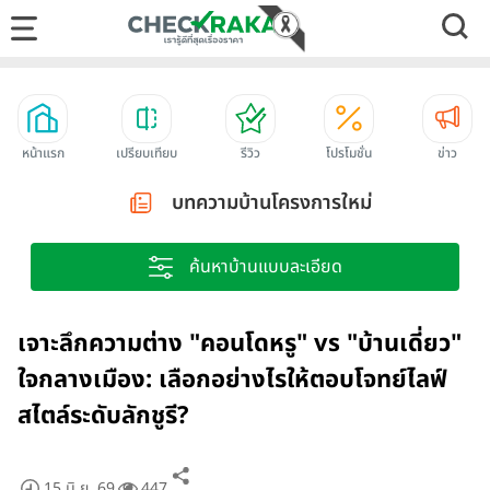
หน้าแรก
เปรียบเทียบ
รีวิว
โปรโมชั่น
ข่าว
บทความบ้านโครงการใหม่
ค้นหาบ้านแบบละเอียด
เจาะลึกความต่าง "คอนโดหรู" vs "บ้านเดี่ยว"
ใจกลางเมือง: เลือกอย่างไรให้ตอบโจทย์ไลฟ์
สไตล์ระดับลักชูรี?
15 มิ.ย. 69
447