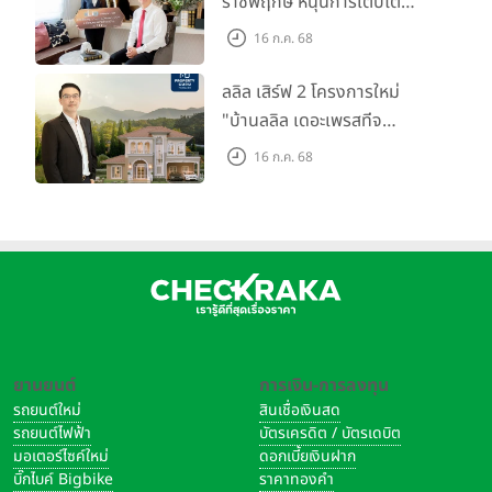
ราชพฤกษ์ หนุนการเติบโต
Legacy)
ตลาดที่อยู่อาศัย พร้อมเปิดตัว
16 ก.ค. 68
โครงการใหม่ "ไลโอ
บ้านเดี่ยว (มรดกที่ดิน) :
โฉนดที่ดิน (Freehold) ใจกลางเมือง
ราชพฤกษ์-345" มูลค่า 600
หลวงเปรียบเสมือนของหายาก (Rare Item) มูลค่าของที่ดินมีแต่จะ
ลลิล เสิร์ฟ 2 โครงการใหม่
ลบ.
พุ่งสูงขึ้นแบบก้าวกระโดด (Capital Gain) ในระยะยาว เป็นสินทรัพย์
"บ้านลลิล เดอะเพรสทีจ
ที่ทรงคุณค่าที่สุดในการส่งต่อเป็นมรดกให้เจเนอเรชันถัดไป
ราชบุรี" และ "ไลโอ ราชบุรี"
16 ก.ค. 68
บ้าน และทาวน์โฮมสไตล์ฝรั่งเศส
คอนโดลักชูรี (สภาพคล่องสูง) :
มีข้อได้เปรียบด้านสภาพคล่อง
ใจกลางเมืองราชบุรี
(Liquidity) ที่สูงกว่า เปลี่ยนมือได้ง่ายกว่า และมีโอกาสในการปล่อย
เช่าให้กับผู้บริหารระดับสูง (Expat) ที่ต้องการที่พักใกล้แหล่งธุรกิจ
ทำให้สร้างผลตอบแทน (Rental Yield) ได้อย่างสม่ำเสมอ
บุคลิกแบบไหน เหมาะกับอสังหาฯ รูปแบบใด?
คุณเหมาะกับ "คอนโดลักชูรีใจกลางเมือง" หากคุณคือ
ยานยนต์
การเงิน-การลงทุน
รถยนต์ใหม่
สินเชื่อเงินสด
ผู้บริหารรุ่นใหม่ นักธุรกิจ หรือ Expat ที่มีจังหวะชีวิตรวดเร็ว เดินทางบ่อย
รถยนต์ไฟฟ้า
บัตรเครดิต / บัตรเดบิต
หลงใหลในแสงสีและทัศนียภาพมุมสูง ต้องการบริการระดับโรงแรมที่ช่วย
มอเตอร์ไซค์ใหม่
ดอกเบี้ยเงินฝาก
จัดการเรื่องจุกจิกให้ และให้ความสำคัญกับความสะดวกสบายเหนือสิ่งอื่น
บิ๊กไบค์ Bigbike
ราคาทองคำ