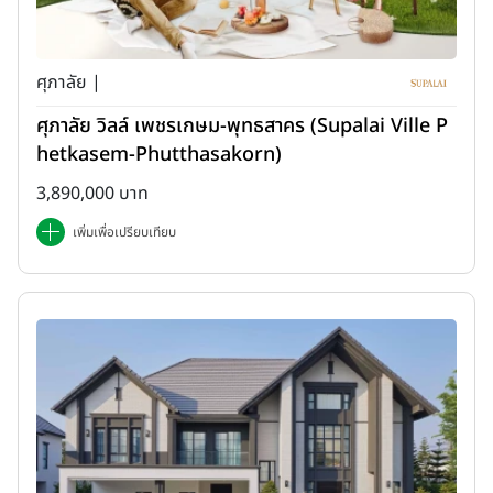
คอนโดลักชูรี :
แม้พื้นที่จะถูกจำกัดด้วยโครงสร้างอาคาร แต่ชดเชย
ด้วยการออกแบบ Layout ที่ชาญฉลาด (Space Utilization) และ
ศุภาลัย |
มักมาพร้อมกับเพดานสูงโปร่ง (Double Volume) ที่ให้ความรู้สึก
โอ่อ่า
ศุภาลัย วิลล์ เพชรเกษม-พุทธสาคร (Supalai Ville P
hetkasem-Phutthasakorn)
การดูแลรักษา (Maintenance)
3,890,000 บาท
บ้านเดี่ยว :
ต้องการการบริหารจัดการสูง คุณจำเป็นต้องมีทีมงาน
หรือแม่บ้านส่วนตัวเพื่อดูแลความเรียบร้อยของสวน สระว่ายน้ำ และ
เพิ่มเพื่อเปรียบเทียบ
ระบบต่างๆ ภายในบ้าน
คอนโดลักชูรี :
ตอบโจทย์ไลฟ์สไตล์แบบ
Lock-and-Leave
หรือ
ผู้ที่เดินทางไปต่างประเทศบ่อยครั้ง เมื่อคุณปิดประตูห้อง ทุกอย่างจะ
ถูกดูแลความปลอดภัยด้วยระบบส่วนกลางและนิติบุคคล หมดกังวล
เรื่องการซ่อมบำรุงจุกจิก