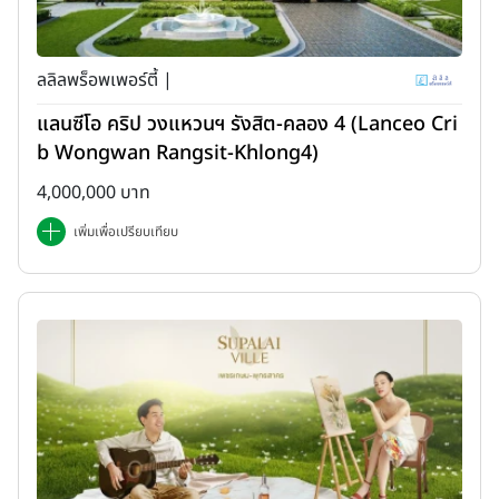
ลลิลพร็อพเพอร์ตี้ |
แลนซีโอ คริป วงแหวนฯ รังสิต-คลอง 4 (Lanceo Cri
b Wongwan Rangsit-Khlong4)
4,000,000 บาท
เพิ่มเพื่อเปรียบเทียบ
1. มิติด้านพื้นที่และการจัดการ (Space &
Maintenance)
พื้นที่ใช้สอย (Space)
บ้านเดี่ยว :
มอบอิสระสูงสุดในการออกแบบและต่อเติมพื้นที่ คุณ
สามารถเนรมิตห้องเก็บไวน์ใต้ดิน แกลเลอรีส่วนตัวสำหรับจัดแสดง
รถซูเปอร์คาร์ หรือสวนสไตล์อังกฤษขนาดย่อมได้อย่างไร้ข้อจำกัด
พื้นที่ที่กว้างขวางยังเอื้อต่อการอยู่อาศัยของครอบครัวขยายและสัตว์
เลี้ยง