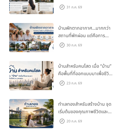
บ้านเดี่ยว :
สุนทรียภาพของบ้านใจกลางเมืองคือ
"โอเอซิสแห่ง
กับไลฟ์สไตล์และอนาคตของ
31 ก.ค. 69
ความสงบ"
ทัศนียภาพจะเน้นไปที่การสร้างพื้นที่สีเขียวภายในรั้วบ้าน
คุณ
การรับแสงธรรมชาติ และความร่มรื่นที่ตัดขาดจากความวุ่นวาย
ภายนอกอย่างสิ้นเชิง
บ้านพักตากอากาศ...มากกว่า
สถานที่พักผ่อน แต่คือการ
คอนโดลักชูรี :
มอบวิสัยทัศน์ที่ไร้ขีดจำกัดด้วย
"วิวพาโนรามา
ลงทุนเพื่อคุณภาพชีวิต
(Panoramic Skyline)"
การได้ดื่มด่ำกับแสงไฟยามค่ำคืนของ
30 ก.ค. 69
มหานคร หรือวิวโค้งน้ำเจ้าพระยาจากชั้น 50 คือประสบการณ์เหนือ
ระดับที่กลายเป็นจุดขายสำคัญของแนวสูง
บ้านสำหรับคนโสด เมื่อ “บ้าน”
คือพื้นที่ที่ออกแบบมาเพื่อชีวิต
ในแบบของคุณ
23 ก.ค. 69
ทำเลทองสำหรับสร้างบ้าน จุด
เริ่มต้นของคุณภาพชีวิตและ
มูลค่าในอนาคต
20 ก.ค. 69