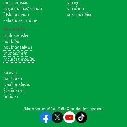
ใด
บทความการเงิน
ราคาหุ้น
โชว์รูม (ดีลเลอร์) รถยนต์
ราคาน้ำมัน
คุณเหมาะกับ "บ้านเดี่ยวใจกลางเมือง" หากคุณคือ
โปรโมชั่นรถยนต์
อัตราแลกเปลี่ยน
รถไมล์น้อยราคาพิเศษ
ผู้นำครอบครัวที่ต้องการสร้างอาณาจักรส่วนตัว ให้ความสำคัญกับพื้นที่
บ้าน-คอนโด
สำหรับลูกๆ หรือสัตว์เลี้ยง รักความเป็นส่วนตัวขั้นสุด ต้องการอิสระใน
บ้านโครงการใหม่
การออกแบบพื้นที่สะท้อนแพสชันส่วนตัว และมองหาการครอบครองผืน
คอนโดใหม่
ดินเพื่อเป็นมรดกส่งต่อให้ลูกหลาน
คอนโดติดรถไฟฟ้า
บ้านติดรถไฟฟ้า
ทาวน์เฮ้าส์ ทาวน์โฮม
สนใจอ่านเรื่องราวดี ๆ สาระน่ารู้น่าสนใจได้ที่ :
Property Guru
หน้าหลัก
Thailand
ดีลโปรโมชั่น
เงื่อนไขการใช้งาน
รู้จักเช็คราคา
ติดต่อเรา
แท็กที่เกี่ยวข้อง
บ้าน
คอนโด
คอนโดปล่อยเช่า
อัปเดตคอนเทนต์ใหม่ รับดีลพิเศษก่อนใคร แอดเลย!
บ้านปล่อยเช่า
สินเชื่อบ้าน