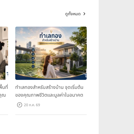
ดูทั้งหมด
้นที่
ทำเลทองสำหรับสร้างบ้าน จุดเริ่มต้น
คุณ
ของคุณภาพชีวิตและมูลค่าในอนาคต
20 ก.ค. 69