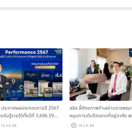
ล ประกาศผลประกอบการปี 2567
ลลิล ชี้ศักยภาพทำเลย่านราชพฤก
ดรับรู้รายได้ทั้งปีที่ 3,696.59
หนุนการเติบโตตลาดที่อยู่อาศัย พ
นบาท กำไรสุทธิ 588.04 ล้านบาท
เปิดตัวโครงการใหม่ "ไลโอ
16 ก.ค. 68
16 ก.ค. 68
อมจ่ายปันผลทั้งปี 2567 รวม 0.34
ราชพฤกษ์-345" มูลค่า 600 ลบ.