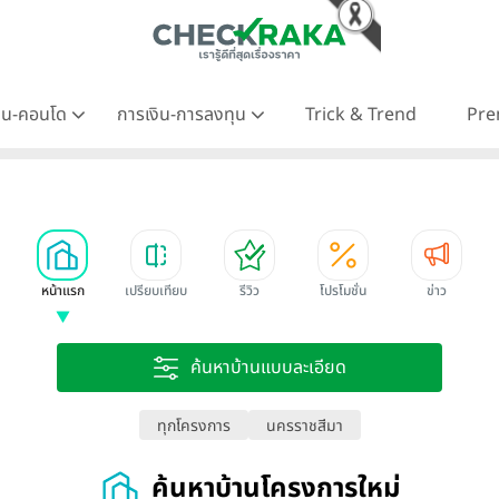
าน-คอนโด
การเงิน-การลงทุน
Trick & Trend
Pre
หน้าแรก
เปรียบเทียบ
รีวิว
โปรโมชั่น
ข่าว
ค้นหาบ้านแบบละเอียด
ทุกโครงการ
นครราชสีมา
ค้นหาบ้านโครงการใหม่