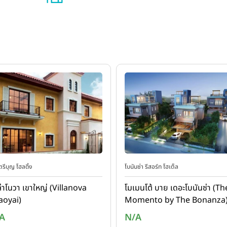
์ตรีบุญ โฮลดิ้ง
โบนันซ่า รีสอร์ท โฮเต็ล
ล่าโนวา เขาใหญ่ (Villanova
โมเมนโต้ บาย เดอะโบนันซ่า (Th
aoyai)
Momento by The Bonanza
A
N/A