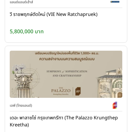
แลนด์แอนด์เฮ้าส์
วี ราชพฤกษ์ตัดใหม่ (VIE New Ratchapruek)
5,800,000 บาท
เอพี (ไทยแลนด์)
เดอะ พาลาซโซ่ กรุงเทพกรีฑา (The Palazzo Krungthep
Kreetha)