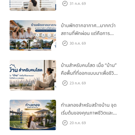
กับไลฟ์สไตล์และอนาคตของ
31 ก.ค. 69
คุณ
บ้านพักตากอากาศ...มากกว่า
สถานที่พักผ่อน แต่คือการ
ลงทุนเพื่อคุณภาพชีวิต
30 ก.ค. 69
บ้านสำหรับคนโสด เมื่อ “บ้าน”
คือพื้นที่ที่ออกแบบมาเพื่อชีวิต
ในแบบของคุณ
23 ก.ค. 69
ทำเลทองสำหรับสร้างบ้าน จุด
เริ่มต้นของคุณภาพชีวิตและ
มูลค่าในอนาคต
20 ก.ค. 69