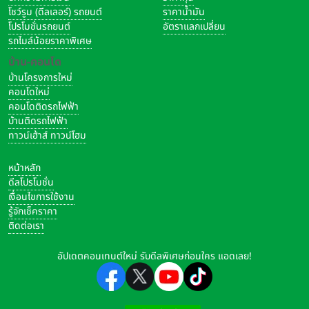
โชว์รูม (ดีลเลอร์) รถยนต์
ราคาน้ำมัน
โปรโมชั่นรถยนต์
อัตราแลกเปลี่ยน
รถไมล์น้อยราคาพิเศษ
บ้าน-คอนโด
บ้านโครงการใหม่
คอนโดใหม่
คอนโดติดรถไฟฟ้า
บ้านติดรถไฟฟ้า
ทาวน์เฮ้าส์ ทาวน์โฮม
หน้าหลัก
ดีลโปรโมชั่น
เงื่อนไขการใช้งาน
รู้จักเช็คราคา
ติดต่อเรา
อัปเดตคอนเทนต์ใหม่ รับดีลพิเศษก่อนใคร แอดเลย!