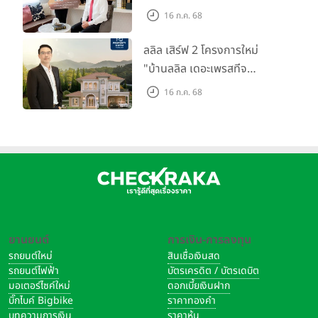
ตลาดที่อยู่อาศัย พร้อมเปิดตัว
16 ก.ค. 68
โครงการใหม่ "ไลโอ
ราชพฤกษ์-345" มูลค่า 600
ลลิล เสิร์ฟ 2 โครงการใหม่
ลบ.
"บ้านลลิล เดอะเพรสทีจ
ราชบุรี" และ "ไลโอ ราชบุรี"
16 ก.ค. 68
บ้าน และทาวน์โฮมสไตล์ฝรั่งเศส
ใจกลางเมืองราชบุรี
ยานยนต์
การเงิน-การลงทุน
รถยนต์ใหม่
สินเชื่อเงินสด
รถยนต์ไฟฟ้า
บัตรเครดิต / บัตรเดบิต
มอเตอร์ไซค์ใหม่
ดอกเบี้ยเงินฝาก
บิ๊กไบค์ Bigbike
ราคาทองคำ
บทความการเงิน
ราคาหุ้น