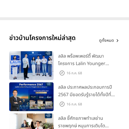
ข่าวบ้านโครงการใหม่ล่าสุด
ดูทั้งหมด
ลลิล พร็อพเพอร์ตี้ พัฒนา
โครงการ Lalin Younger
Club ส่งเสริมผู้นำรุ่นใหม่
16 ก.ค. 68
พัฒนาองค์กรสู่อนาคต
ลลิล ประกาศผลประกอบการปี
2567 มียอดรับรู้รายได้ทั้งปีที่
3,696.59 ล้านบาท กำไรสุทธิ
16 ก.ค. 68
588.04 ล้านบาท พร้อมจ่าย
ปันผลทั้งปี 2567 รวม 0.34
ลลิล ชี้ศักยภาพทำเลย่าน
บาท/หุ้น
ราชพฤกษ์ หนุนการเติบโต