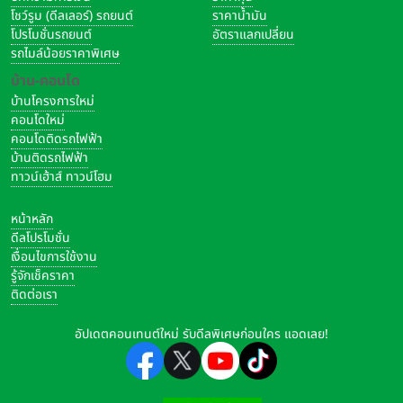
โชว์รูม (ดีลเลอร์) รถยนต์
ราคาน้ำมัน
โปรโมชั่นรถยนต์
อัตราแลกเปลี่ยน
รถไมล์น้อยราคาพิเศษ
บ้าน-คอนโด
บ้านโครงการใหม่
คอนโดใหม่
คอนโดติดรถไฟฟ้า
บ้านติดรถไฟฟ้า
ทาวน์เฮ้าส์ ทาวน์โฮม
หน้าหลัก
ดีลโปรโมชั่น
เงื่อนไขการใช้งาน
รู้จักเช็คราคา
ติดต่อเรา
อัปเดตคอนเทนต์ใหม่ รับดีลพิเศษก่อนใคร แอดเลย!