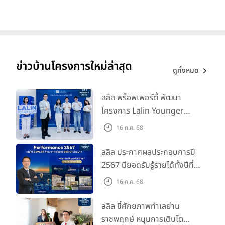
ข่าวบ้านโครงการใหม่ล่าสุด
ดูทั้งหมด
ลลิล พร็อพเพอร์ตี้ พัฒนา
โครงการ Lalin Younger
Club ส่งเสริมผู้นำรุ่นใหม่
16 ก.ค. 68
พัฒนาองค์กรสู่อนาคต
ลลิล ประกาศผลประกอบการปี
2567 มียอดรับรู้รายได้ทั้งปีที่
3,696.59 ล้านบาท กำไรสุทธิ
16 ก.ค. 68
588.04 ล้านบาท พร้อมจ่าย
ปันผลทั้งปี 2567 รวม 0.34
ลลิล ชี้ศักยภาพทำเลย่าน
บาท/หุ้น
ราชพฤกษ์ หนุนการเติบโต