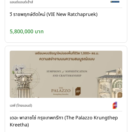
แลนด์แอนด์เฮ้าส์
วี ราชพฤกษ์ตัดใหม่ (VIE New Ratchapruek)
5,800,000 บาท
เอพี (ไทยแลนด์)
เดอะ พาลาซโซ่ กรุงเทพกรีฑา (The Palazzo Krungthep
Kreetha)