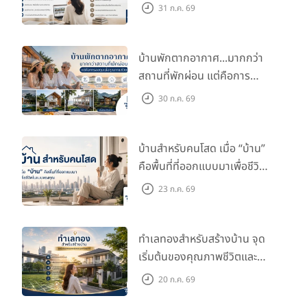
กับไลฟ์สไตล์และอนาคตของ
31 ก.ค. 69
คุณ
บ้านพักตากอากาศ...มากกว่า
สถานที่พักผ่อน แต่คือการ
ลงทุนเพื่อคุณภาพชีวิต
30 ก.ค. 69
บ้านสำหรับคนโสด เมื่อ “บ้าน”
คือพื้นที่ที่ออกแบบมาเพื่อชีวิต
ในแบบของคุณ
23 ก.ค. 69
ทำเลทองสำหรับสร้างบ้าน จุด
เริ่มต้นของคุณภาพชีวิตและ
มูลค่าในอนาคต
20 ก.ค. 69