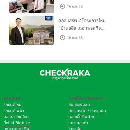
ตลาดที่อยู่อาศัย พร้อมเปิดตัว
16 ก.ค. 68
โครงการใหม่ "ไลโอ
ราชพฤกษ์-345" มูลค่า 600
ลลิล เสิร์ฟ 2 โครงการใหม่
ลบ.
"บ้านลลิล เดอะเพรสทีจ
ราชบุรี" และ "ไลโอ ราชบุรี"
16 ก.ค. 68
บ้าน และทาวน์โฮมสไตล์ฝรั่งเศส
ใจกลางเมืองราชบุรี
ยานยนต์
การเงิน-การลงทุน
รถยนต์ใหม่
สินเชื่อเงินสด
รถยนต์ไฟฟ้า
บัตรเครดิต / บัตรเดบิต
มอเตอร์ไซค์ใหม่
ดอกเบี้ยเงินฝาก
บิ๊กไบค์ Bigbike
ราคาทองคำ
บทความการเงิน
ราคาหุ้น