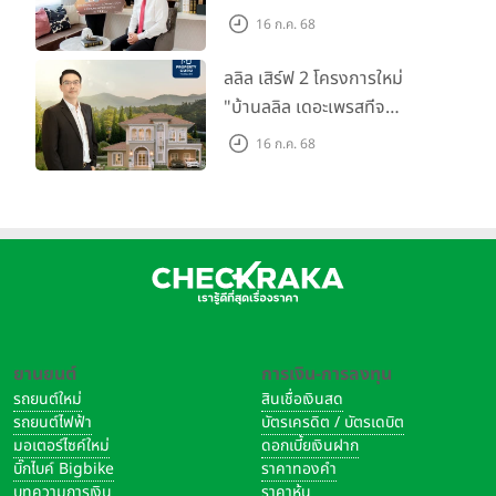
ตลาดที่อยู่อาศัย พร้อมเปิดตัว
16 ก.ค. 68
โครงการใหม่ "ไลโอ
ราชพฤกษ์-345" มูลค่า 600
ลลิล เสิร์ฟ 2 โครงการใหม่
ลบ.
"บ้านลลิล เดอะเพรสทีจ
ราชบุรี" และ "ไลโอ ราชบุรี"
16 ก.ค. 68
บ้าน และทาวน์โฮมสไตล์ฝรั่งเศส
ใจกลางเมืองราชบุรี
ยานยนต์
การเงิน-การลงทุน
รถยนต์ใหม่
สินเชื่อเงินสด
รถยนต์ไฟฟ้า
บัตรเครดิต / บัตรเดบิต
มอเตอร์ไซค์ใหม่
ดอกเบี้ยเงินฝาก
บิ๊กไบค์ Bigbike
ราคาทองคำ
บทความการเงิน
ราคาหุ้น