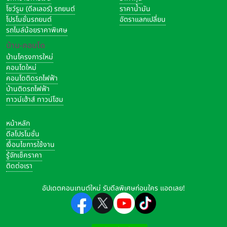
โชว์รูม (ดีลเลอร์) รถยนต์
ราคาน้ำมัน
โปรโมชั่นรถยนต์
อัตราแลกเปลี่ยน
รถไมล์น้อยราคาพิเศษ
บ้าน-คอนโด
บ้านโครงการใหม่
คอนโดใหม่
คอนโดติดรถไฟฟ้า
บ้านติดรถไฟฟ้า
ทาวน์เฮ้าส์ ทาวน์โฮม
หน้าหลัก
ดีลโปรโมชั่น
เงื่อนไขการใช้งาน
รู้จักเช็คราคา
ติดต่อเรา
อัปเดตคอนเทนต์ใหม่ รับดีลพิเศษก่อนใคร แอดเลย!