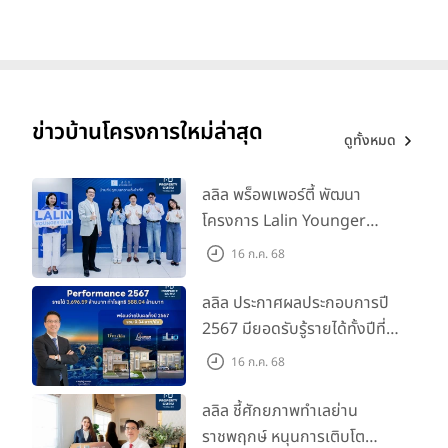
ข่าวบ้านโครงการใหม่ล่าสุด
ดูทั้งหมด
ลลิล พร็อพเพอร์ตี้ พัฒนา
โครงการ Lalin Younger
Club ส่งเสริมผู้นำรุ่นใหม่
16 ก.ค. 68
พัฒนาองค์กรสู่อนาคต
ลลิล ประกาศผลประกอบการปี
2567 มียอดรับรู้รายได้ทั้งปีที่
3,696.59 ล้านบาท กำไรสุทธิ
16 ก.ค. 68
588.04 ล้านบาท พร้อมจ่าย
ปันผลทั้งปี 2567 รวม 0.34
ลลิล ชี้ศักยภาพทำเลย่าน
บาท/หุ้น
ราชพฤกษ์ หนุนการเติบโต