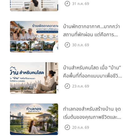
กับไลฟ์สไตล์และอนาคตของ
31 ก.ค. 69
คุณ
บ้านพักตากอากาศ...มากกว่า
สถานที่พักผ่อน แต่คือการ
ลงทุนเพื่อคุณภาพชีวิต
30 ก.ค. 69
บ้านสำหรับคนโสด เมื่อ “บ้าน”
คือพื้นที่ที่ออกแบบมาเพื่อชีวิต
ในแบบของคุณ
23 ก.ค. 69
ทำเลทองสำหรับสร้างบ้าน จุด
เริ่มต้นของคุณภาพชีวิตและ
มูลค่าในอนาคต
20 ก.ค. 69