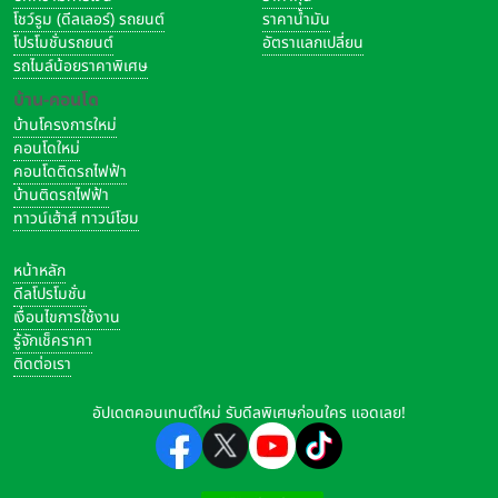
โชว์รูม (ดีลเลอร์) รถยนต์
ราคาน้ำมัน
โปรโมชั่นรถยนต์
อัตราแลกเปลี่ยน
รถไมล์น้อยราคาพิเศษ
บ้าน-คอนโด
บ้านโครงการใหม่
คอนโดใหม่
คอนโดติดรถไฟฟ้า
บ้านติดรถไฟฟ้า
ทาวน์เฮ้าส์ ทาวน์โฮม
หน้าหลัก
ดีลโปรโมชั่น
เงื่อนไขการใช้งาน
รู้จักเช็คราคา
ติดต่อเรา
อัปเดตคอนเทนต์ใหม่ รับดีลพิเศษก่อนใคร แอดเลย!