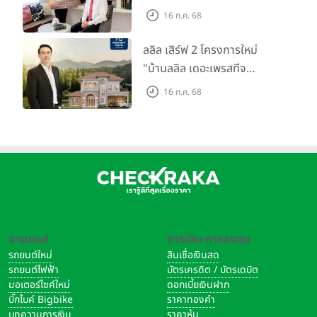
ตลาดที่อยู่อาศัย พร้อมเปิดตัว
16 ก.ค. 68
โครงการใหม่ "ไลโอ
ราชพฤกษ์-345" มูลค่า 600
ลลิล เสิร์ฟ 2 โครงการใหม่
ลบ.
"บ้านลลิล เดอะเพรสทีจ
ราชบุรี" และ "ไลโอ ราชบุรี"
16 ก.ค. 68
บ้าน และทาวน์โฮมสไตล์ฝรั่งเศส
ใจกลางเมืองราชบุรี
ยานยนต์
การเงิน-การลงทุน
รถยนต์ใหม่
สินเชื่อเงินสด
รถยนต์ไฟฟ้า
บัตรเครดิต / บัตรเดบิต
มอเตอร์ไซค์ใหม่
ดอกเบี้ยเงินฝาก
บิ๊กไบค์ Bigbike
ราคาทองคำ
บทความการเงิน
ราคาหุ้น