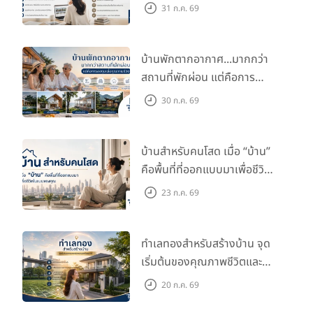
กับไลฟ์สไตล์และอนาคตของ
31 ก.ค. 69
คุณ
บ้านพักตากอากาศ...มากกว่า
สถานที่พักผ่อน แต่คือการ
ลงทุนเพื่อคุณภาพชีวิต
30 ก.ค. 69
บ้านสำหรับคนโสด เมื่อ “บ้าน”
คือพื้นที่ที่ออกแบบมาเพื่อชีวิต
ในแบบของคุณ
23 ก.ค. 69
ทำเลทองสำหรับสร้างบ้าน จุด
เริ่มต้นของคุณภาพชีวิตและ
มูลค่าในอนาคต
20 ก.ค. 69