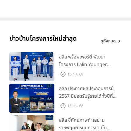
ข่าวบ้านโครงการใหม่ล่าสุด
ดูทั้งหมด
ลลิล พร็อพเพอร์ตี้ พัฒนา
โครงการ Lalin Younger
Club ส่งเสริมผู้นำรุ่นใหม่
16 ก.ค. 68
พัฒนาองค์กรสู่อนาคต
ลลิล ประกาศผลประกอบการปี
2567 มียอดรับรู้รายได้ทั้งปีที่
3,696.59 ล้านบาท กำไรสุทธิ
16 ก.ค. 68
588.04 ล้านบาท พร้อมจ่าย
ปันผลทั้งปี 2567 รวม 0.34
ลลิล ชี้ศักยภาพทำเลย่าน
บาท/หุ้น
ราชพฤกษ์ หนุนการเติบโต