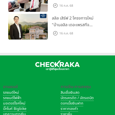
ตลาดที่อยู่อาศัย พร้อมเปิดตัว
16 ก.ค. 68
โครงการใหม่ "ไลโอ
ราชพฤกษ์-345" มูลค่า 600
ลลิล เสิร์ฟ 2 โครงการใหม่
ลบ.
"บ้านลลิล เดอะเพรสทีจ
ราชบุรี" และ "ไลโอ ราชบุรี"
16 ก.ค. 68
บ้าน และทาวน์โฮมสไตล์ฝรั่งเศส
ใจกลางเมืองราชบุรี
ยานยนต์
การเงิน-การลงทุน
รถยนต์ใหม่
สินเชื่อเงินสด
รถยนต์ไฟฟ้า
บัตรเครดิต / บัตรเดบิต
มอเตอร์ไซค์ใหม่
ดอกเบี้ยเงินฝาก
บิ๊กไบค์ Bigbike
ราคาทองคำ
บทความการเงิน
ราคาหุ้น