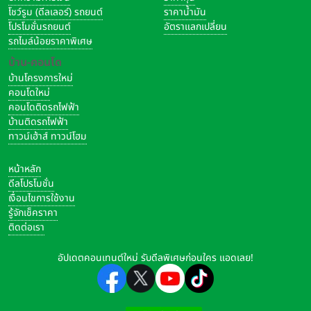
โชว์รูม (ดีลเลอร์) รถยนต์
ราคาน้ำมัน
โปรโมชั่นรถยนต์
อัตราแลกเปลี่ยน
รถไมล์น้อยราคาพิเศษ
บ้าน-คอนโด
บ้านโครงการใหม่
คอนโดใหม่
คอนโดติดรถไฟฟ้า
บ้านติดรถไฟฟ้า
ทาวน์เฮ้าส์ ทาวน์โฮม
หน้าหลัก
ดีลโปรโมชั่น
เงื่อนไขการใช้งาน
รู้จักเช็คราคา
ติดต่อเรา
อัปเดตคอนเทนต์ใหม่ รับดีลพิเศษก่อนใคร แอดเลย!