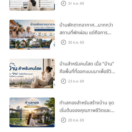
กับไลฟ์สไตล์และอนาคตของ
31 ก.ค. 69
คุณ
บ้านพักตากอากาศ...มากกว่า
สถานที่พักผ่อน แต่คือการ
ลงทุนเพื่อคุณภาพชีวิต
30 ก.ค. 69
บ้านสำหรับคนโสด เมื่อ “บ้าน”
คือพื้นที่ที่ออกแบบมาเพื่อชีวิต
ในแบบของคุณ
23 ก.ค. 69
ทำเลทองสำหรับสร้างบ้าน จุด
เริ่มต้นของคุณภาพชีวิตและ
มูลค่าในอนาคต
20 ก.ค. 69