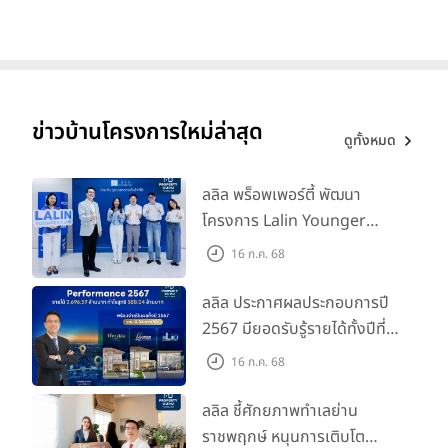
ข่าวบ้านโครงการใหม่ล่าสุด
ดูทั้งหมด
ลลิล พร็อพเพอร์ตี้ พัฒนา
โครงการ Lalin Younger
Club ส่งเสริมผู้นำรุ่นใหม่
16 ก.ค. 68
พัฒนาองค์กรสู่อนาคต
ลลิล ประกาศผลประกอบการปี
2567 มียอดรับรู้รายได้ทั้งปีที่
3,696.59 ล้านบาท กำไรสุทธิ
16 ก.ค. 68
588.04 ล้านบาท พร้อมจ่าย
ปันผลทั้งปี 2567 รวม 0.34
ลลิล ชี้ศักยภาพทำเลย่าน
บาท/หุ้น
ราชพฤกษ์ หนุนการเติบโต