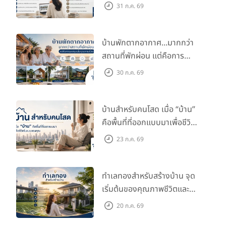
กับไลฟ์สไตล์และอนาคตของ
31 ก.ค. 69
คุณ
บ้านพักตากอากาศ...มากกว่า
สถานที่พักผ่อน แต่คือการ
ลงทุนเพื่อคุณภาพชีวิต
30 ก.ค. 69
บ้านสำหรับคนโสด เมื่อ “บ้าน”
คือพื้นที่ที่ออกแบบมาเพื่อชีวิต
ในแบบของคุณ
23 ก.ค. 69
ทำเลทองสำหรับสร้างบ้าน จุด
เริ่มต้นของคุณภาพชีวิตและ
มูลค่าในอนาคต
20 ก.ค. 69