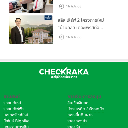
ตลาดที่อยู่อาศัย พร้อมเปิดตัว
16 ก.ค. 68
โครงการใหม่ "ไลโอ
ราชพฤกษ์-345" มูลค่า 600
ลลิล เสิร์ฟ 2 โครงการใหม่
ลบ.
"บ้านลลิล เดอะเพรสทีจ
ราชบุรี" และ "ไลโอ ราชบุรี"
16 ก.ค. 68
บ้าน และทาวน์โฮมสไตล์ฝรั่งเศส
ใจกลางเมืองราชบุรี
ยานยนต์
การเงิน-การลงทุน
รถยนต์ใหม่
สินเชื่อเงินสด
รถยนต์ไฟฟ้า
บัตรเครดิต / บัตรเดบิต
มอเตอร์ไซค์ใหม่
ดอกเบี้ยเงินฝาก
บิ๊กไบค์ Bigbike
ราคาทองคำ
บทความการเงิน
ราคาหุ้น