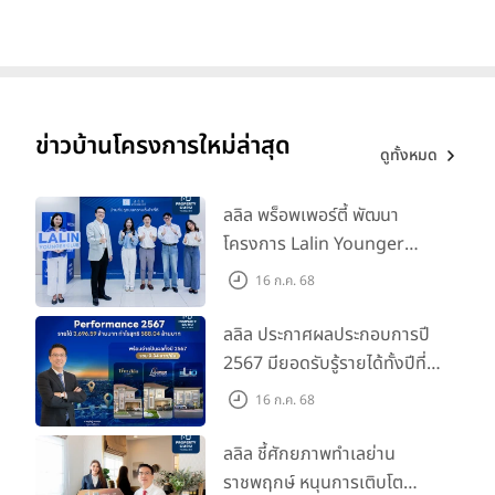
ข่าวบ้านโครงการใหม่ล่าสุด
ดูทั้งหมด
ลลิล พร็อพเพอร์ตี้ พัฒนา
โครงการ Lalin Younger
Club ส่งเสริมผู้นำรุ่นใหม่
16 ก.ค. 68
พัฒนาองค์กรสู่อนาคต
ลลิล ประกาศผลประกอบการปี
2567 มียอดรับรู้รายได้ทั้งปีที่
3,696.59 ล้านบาท กำไรสุทธิ
16 ก.ค. 68
588.04 ล้านบาท พร้อมจ่าย
ปันผลทั้งปี 2567 รวม 0.34
ลลิล ชี้ศักยภาพทำเลย่าน
บาท/หุ้น
ราชพฤกษ์ หนุนการเติบโต