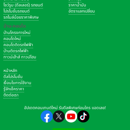
โชว์รูม (ดีลเลอร์) รถยนต์
ราคาน้ำมัน
โปรโมชั่นรถยนต์
อัตราแลกเปลี่ยน
รถไมล์น้อยราคาพิเศษ
บ้าน-คอนโด
บ้านโครงการใหม่
คอนโดใหม่
คอนโดติดรถไฟฟ้า
บ้านติดรถไฟฟ้า
ทาวน์เฮ้าส์ ทาวน์โฮม
หน้าหลัก
ดีลโปรโมชั่น
เงื่อนไขการใช้งาน
รู้จักเช็คราคา
ติดต่อเรา
อัปเดตคอนเทนต์ใหม่ รับดีลพิเศษก่อนใคร แอดเลย!