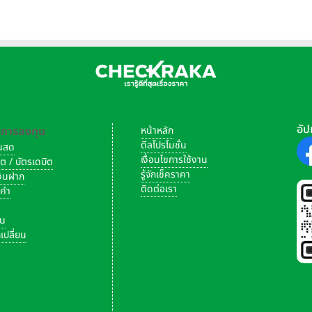
หุ้น
อัป
-การลงทุน
หน้าหลัก
ดีลโปรโมชั่น
งินสด
เงื่อนไขการใช้งาน
ิต / บัตรเดบิต
รู้จักเช็คราคา
เงินฝาก
ติดต่อเรา
งคำ
ัน
เปลี่ยน