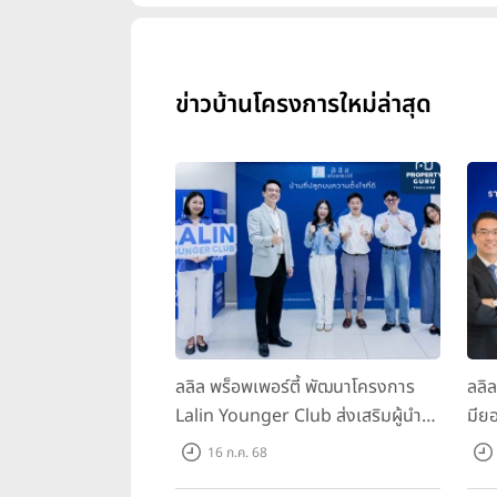
ข่าวบ้านโครงการใหม่ล่าสุด
ลลิล พร็อพเพอร์ตี้ พัฒนาโครงการ
ลลิ
Lalin Younger Club ส่งเสริมผู้นำ
มียอ
รุ่นใหม่ พัฒนาองค์กรสู่อนาคต
ล้า
16 ก.ค. 68
พร้