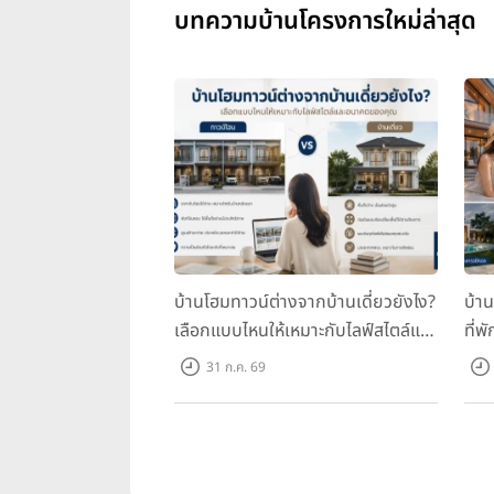
บทความบ้านโครงการใหม่ล่าสุด
บ้านโฮมทาวน์ต่างจากบ้านเดี่ยวยังไง?
บ้า
เลือกแบบไหนให้เหมาะกับไลฟ์สไตล์และ
ที่พ
อนาคตของคุณ
คุณ
31 ก.ค. 69