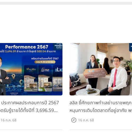
ล ประกาศผลประกอบการปี 2567
ลลิล ชี้ศักยภาพทำเลย่านราชพฤก
ดรับรู้รายได้ทั้งปีที่ 3,696.59
หนุนการเติบโตตลาดที่อยู่อาศัย พ
นบาท กำไรสุทธิ 588.04 ล้านบาท
เปิดตัวโครงการใหม่ "ไลโอ
16 ก.ค. 68
16 ก.ค. 68
อมจ่ายปันผลทั้งปี 2567 รวม 0.34
ราชพฤกษ์-345" มูลค่า 600 ลบ.