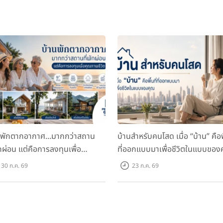
นพักตากอากาศ...มากกว่าสถาน
บ้านสำหรับคนโสด เมื่อ “บ้าน” คือพื
ักผ่อน แต่คือการลงทุนเพื่อ
ที่ออกแบบมาเพื่อชีวิตในแบบของ
ภาพชีวิต
30 ก.ค. 69
23 ก.ค. 69