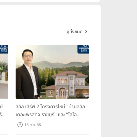
ดูทั้งหมด
ษ์
ลลิล เสิร์ฟ 2 โครงการใหม่ "บ้านลลิล
ร้อม
เดอะเพรสทีจ ราชบุรี" และ "ไลโอ
ราชบุรี" บ้าน และทาวน์โฮมสไตล์
16 ก.ค. 68
ฝรั่งเศสใจกลางเมืองราชบุรี