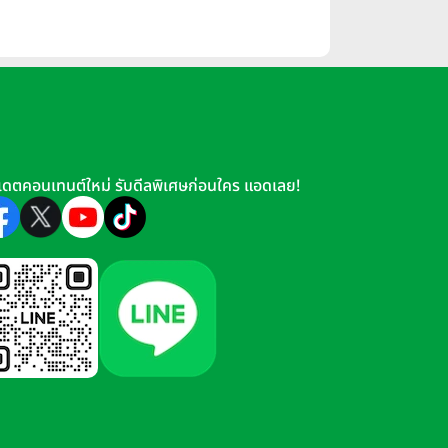
เดตคอนเทนต์ใหม่ รับดีลพิเศษก่อนใคร แอดเลย!