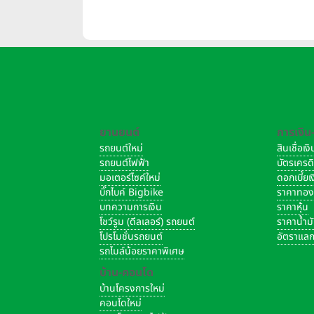
บาท/
ยานยนต์
การเงิน
รถยนต์ใหม่
สินเชื่อเ
รถยนต์ไฟฟ้า
บัตรเครด
มอเตอร์ไซค์ใหม่
ดอกเบี้ย
บิ๊กไบค์ Bigbike
ราคาทอ
บทความการเงิน
ราคาหุ้น
โชว์รูม (ดีลเลอร์) รถยนต์
ราคาน้ำม
โปรโมชั่นรถยนต์
อัตราแลก
รถไมล์น้อยราคาพิเศษ
บ้าน-คอนโด
บ้านโครงการใหม่
คอนโดใหม่