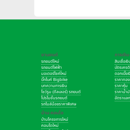
บาท/
ยานยนต์
การเงิน
รถยนต์ใหม่
สินเชื่อเ
รถยนต์ไฟฟ้า
บัตรเครด
มอเตอร์ไซค์ใหม่
ดอกเบี้ย
บิ๊กไบค์ Bigbike
ราคาทอ
บทความการเงิน
ราคาหุ้น
โชว์รูม (ดีลเลอร์) รถยนต์
ราคาน้ำม
โปรโมชั่นรถยนต์
อัตราแลก
รถไมล์น้อยราคาพิเศษ
บ้าน-คอนโด
บ้านโครงการใหม่
คอนโดใหม่