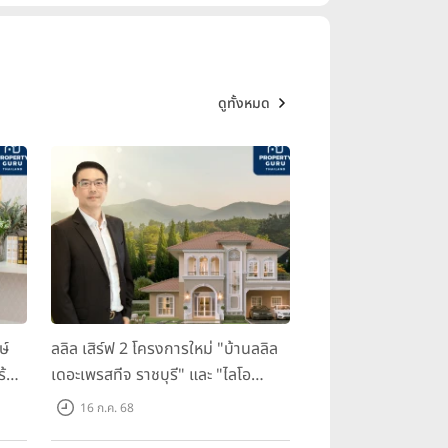
ดูทั้งหมด
ษ์
ลลิล เสิร์ฟ 2 โครงการใหม่ "บ้านลลิล
ร้อม
เดอะเพรสทีจ ราชบุรี" และ "ไลโอ
ราชบุรี" บ้าน และทาวน์โฮมสไตล์
16 ก.ค. 68
ฝรั่งเศสใจกลางเมืองราชบุรี