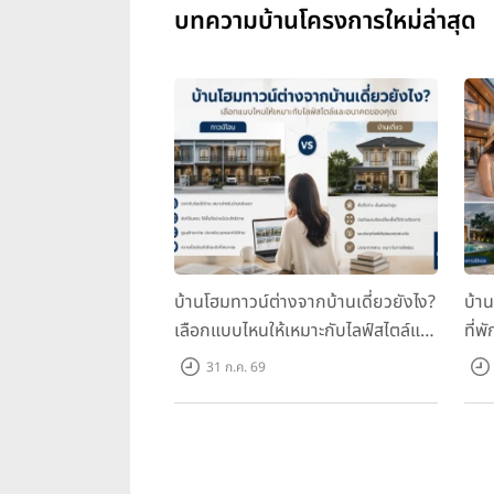
บทความบ้านโครงการใหม่ล่าสุด
บ้านโฮมทาวน์ต่างจากบ้านเดี่ยวยังไง?
บ้า
เลือกแบบไหนให้เหมาะกับไลฟ์สไตล์และ
ที่พ
อนาคตของคุณ
คุณ
31 ก.ค. 69