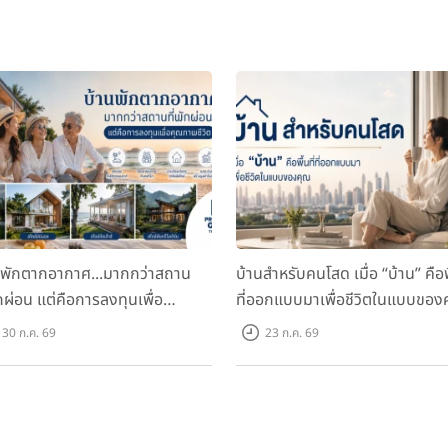
นพักตากอากาศ...มากกว่าสถาน
บ้านสำหรับคนโสด เมื่อ “บ้าน” คือพื
ักผ่อน แต่คือการลงทุนเพื่อ
ที่ออกแบบมาเพื่อชีวิตในแบบของ
ภาพชีวิต
30 ก.ค. 69
23 ก.ค. 69