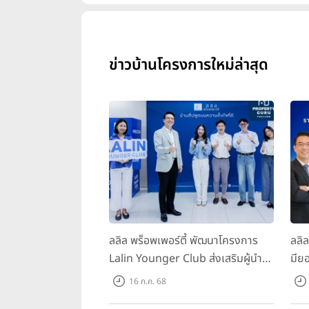
ข่าวบ้านโครงการใหม่ล่าสุด
ลลิล พร็อพเพอร์ตี้ พัฒนาโครงการ
ลลิ
Lalin Younger Club ส่งเสริมผู้นำ
มียอ
รุ่นใหม่ พัฒนาองค์กรสู่อนาคต
ล้า
16 ก.ค. 68
พร้