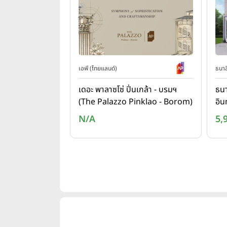
เอพี (ไทยแลนด์)
ธนาสิ
เดอะ พาลาซโซ่ ปิ่นเกล้า - บรมฯ
ธนา
(The Palazzo Pinklao - Borom)
อิน
5 -
N/A
5,