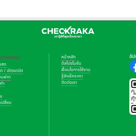
หุ้น
อัป
-การลงทุน
หน้าหลัก
ดีลโปรโมชั่น
งินสด
เงื่อนไขการใช้งาน
ิต / บัตรเดบิต
รู้จักเช็คราคา
เงินฝาก
ติดต่อเรา
งคำ
ัน
เปลี่ยน