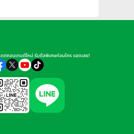
เดตคอนเทนต์ใหม่ รับดีลพิเศษก่อนใคร แอดเลย!