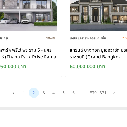
ริ กรุ๊ป
เอสซี แอสเสท คอร์ปอเรชั่น
พาร์ค พรีเว่ พระราม 5 - นคร
แกรนด์ บางกอก บูเลอวาร์ด บร
ทร์ (Thana Park Prive Rama
ราชชนนี (Grand Bangkok
 Nakhon In)
Boulevard
990,000 บาท
60,000,000 บาท
Borommaratchachonnani)
1
2
3
4
5
6
...
370
371