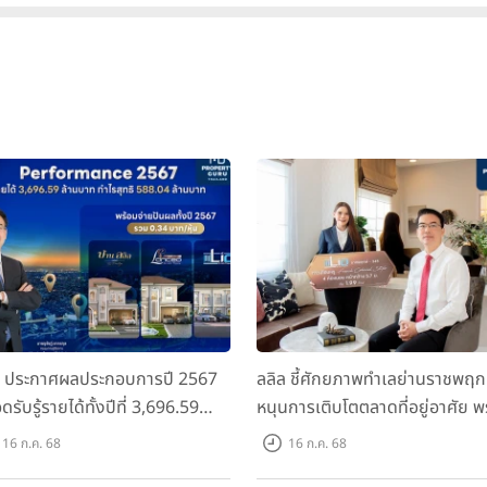
ล ประกาศผลประกอบการปี 2567
ลลิล ชี้ศักยภาพทำเลย่านราชพฤก
ดรับรู้รายได้ทั้งปีที่ 3,696.59
หนุนการเติบโตตลาดที่อยู่อาศัย พ
นบาท กำไรสุทธิ 588.04 ล้านบาท
เปิดตัวโครงการใหม่ "ไลโอ
16 ก.ค. 68
16 ก.ค. 68
อมจ่ายปันผลทั้งปี 2567 รวม 0.34
ราชพฤกษ์-345" มูลค่า 600 ลบ.