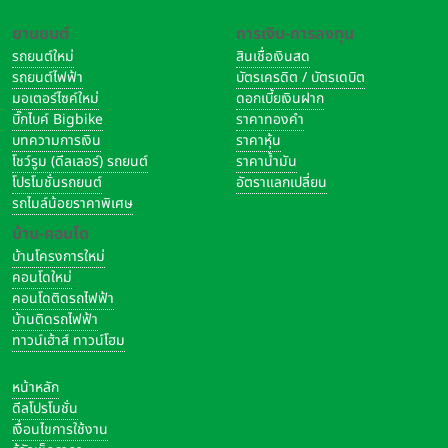
ยานยนต์
การเงิน-การลงทุน
รถยนต์ใหม่
สินเชื่อเงินสด
รถยนต์ไฟฟ้า
บัตรเครดิต / บัตรเดบิต
มอเตอร์ไซค์ใหม่
ดอกเบี้ยเงินฝาก
บิ๊กไบค์ Bigbike
ราคาทองคำ
บทความการเงิน
ราคาหุ้น
โชว์รูม (ดีลเลอร์) รถยนต์
ราคาน้ำมัน
โปรโมชั่นรถยนต์
อัตราแลกเปลี่ยน
รถไมล์น้อยราคาพิเศษ
บ้าน-คอนโด
บ้านโครงการใหม่
คอนโดใหม่
คอนโดติดรถไฟฟ้า
บ้านติดรถไฟฟ้า
ทาวน์เฮ้าส์ ทาวน์โฮม
หน้าหลัก
ดีลโปรโมชั่น
เงื่อนไขการใช้งาน