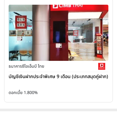
ธนาคารซีไอเอ็มบี ไทย
บัญชีเงินฝากประจำพิเศษ 9 เดือน (ประเภทสมุดคู่ฝาก)
ดอกเบี้ย 1.800%