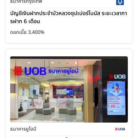
ธนาคารกรุงเทพ
บัญชีเงินฝากประจำบัวหลวงซุปเปอร์โบนัส ระยะเวลากา
รฝาก 6 เดือน
ดอกเบี้ย 3.400%
ธนาคารยูโอบี