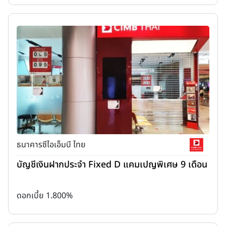
ธนาคารซีไอเอ็มบี ไทย
บัญชีเงินฝากประจำ Fixed D แคมเปญพิเศษ 9 เดือน
ดอกเบี้ย 1.800%