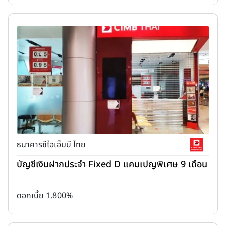
ธนาคารซีไอเอ็มบี ไทย
บัญชีเงินฝากประจำ Fixed D แคมเปญพิเศษ 9 เดือน
ดอกเบี้ย 1.800%