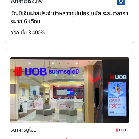
ธนาคารกรุงเทพ
บัญชีเงินฝากประจำบัวหลวงซุปเปอร์โบนัส ระยะเวลากา
รฝาก 6 เดือน
ดอกเบี้ย 3.400%
ธนาคารยูโอบี