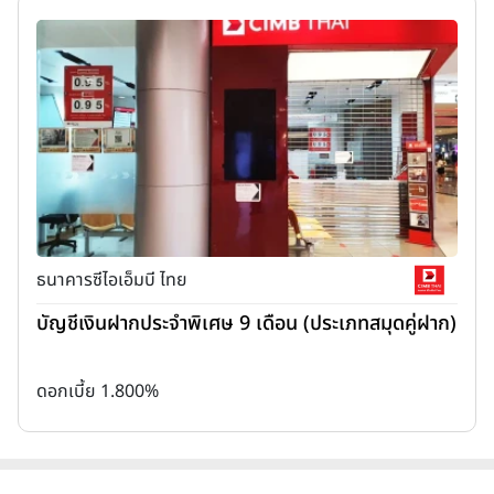
ธนาคารซีไอเอ็มบี ไทย
บัญชีเงินฝากประจำพิเศษ 9 เดือน (ประเภทสมุดคู่ฝาก)
ดอกเบี้ย 1.800%