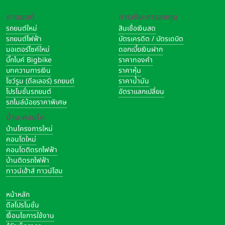
ยานยนต์
การเงิน-การลงทุน
รถยนต์ใหม่
สินเชื่อเงินสด
รถยนต์ไฟฟ้า
บัตรเครดิต / บัตรเดบิต
มอเตอร์ไซค์ใหม่
ดอกเบี้ยเงินฝาก
บิ๊กไบค์ Bigbike
ราคาทองคำ
บทความการเงิน
ราคาหุ้น
โชว์รูม (ดีลเลอร์) รถยนต์
ราคาน้ำมัน
โปรโมชั่นรถยนต์
อัตราแลกเปลี่ยน
รถไมล์น้อยราคาพิเศษ
บ้าน-คอนโด
บ้านโครงการใหม่
คอนโดใหม่
คอนโดติดรถไฟฟ้า
บ้านติดรถไฟฟ้า
ทาวน์เฮ้าส์ ทาวน์โฮม
หน้าหลัก
ดีลโปรโมชั่น
เงื่อนไขการใช้งาน