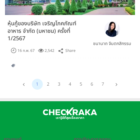
หุ้นกู้ของบริษัท เจริญโภคภัณฑ์
อาหาร จำกัด (มหาชน) ครั้งที่
1/2567
ชนานาถ จินตกสิกรรม
Share
16 ก.พ. 67
2,542
1
2
3
4
5
6
7
ยานยนต์
การเงิน-การลงทุน