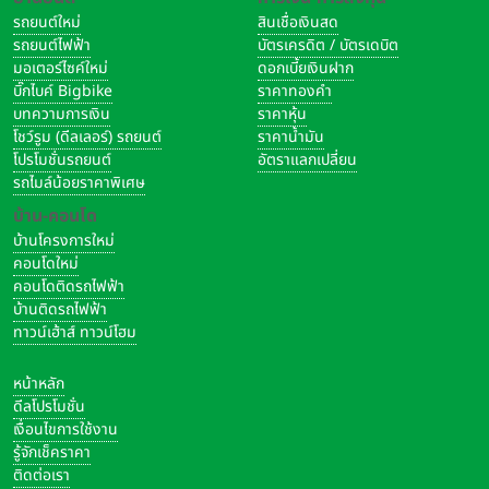
รถยนต์ใหม่
สินเชื่อเงินสด
รถยนต์ไฟฟ้า
บัตรเครดิต / บัตรเดบิต
มอเตอร์ไซค์ใหม่
ดอกเบี้ยเงินฝาก
บิ๊กไบค์ Bigbike
ราคาทองคำ
บทความการเงิน
ราคาหุ้น
โชว์รูม (ดีลเลอร์) รถยนต์
ราคาน้ำมัน
โปรโมชั่นรถยนต์
อัตราแลกเปลี่ยน
รถไมล์น้อยราคาพิเศษ
บ้าน-คอนโด
บ้านโครงการใหม่
คอนโดใหม่
คอนโดติดรถไฟฟ้า
บ้านติดรถไฟฟ้า
ทาวน์เฮ้าส์ ทาวน์โฮม
หน้าหลัก
ดีลโปรโมชั่น
เงื่อนไขการใช้งาน
รู้จักเช็คราคา
ติดต่อเรา